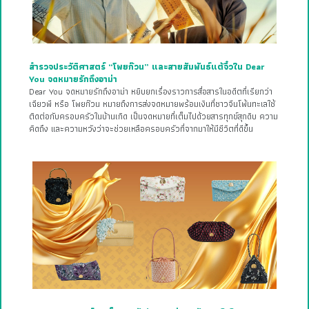
สำรวจประวัติศาสตร์ “โพยก๊วน” และสายสัมพันธ์แต้จิ๋วใน Dear
You จดหมายรักถึงอาม่า
Dear You จดหมายรักถึงอาม่า หยิบยกเรื่องราวการสื่อสารในอดีตที่เรียกว่า
เฉียวพี หรือ โพยก๊วน หมายถึงการส่งจดหมายพร้อมเงินที่ชาวจีนโพ้นทะเลใช้
ติดต่อกับครอบครัวในบ้านเกิด เป็นจดหมายที่เต็มไปด้วยสารทุกข์สุกดิบ ความ
คิดถึง และความหวังว่าจะช่วยเหลือครอบครัวที่จากมาให้มีชีวิตที่ดีขึ้น