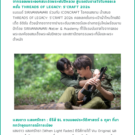
จากฉลองพระองค์สมเด็จพระพันปีหลวง สู่แรงบันดาลใจในคอลเล
คชั่น THREADS OF LEGACY: S’CRAFT 2026
แบรนด์ SIRIVANNAVARI ร่วมกับ ICONCRAFT ไอคอนสยาม นำเสนอ
THREADS OF LEGACY: S’CRAFT 2026 คอลเลคชั่นกระเป๋าผ้าไหมไทยลิมิ
เต็ด อิดิชัน ด้วยผ้าทอจากจากช่างระดับมาสเตอร์และช่างทอรุ่นใหม่พร้อมงาน
ปักโดย SIRIVANNAVARI Atelier & Academy ที่ได้แรงบันดาลใจจากฉลอง
พระองค์ของสมเด็จพระพันปีหลวง และสถาปัตยกรรมพระที่นั่งและพระ
ตำหนัก
แสงดาว แสงศรัทธา : ซีรีส์ BL ชวนมองประวัติศาสตร์ 6 ตุลา ที่มา
กกว่าอุดมการณ์การเมือง
แสงดาว แสงศรัทธา (When Light Fades) ซีรีส์ภายใต้ Viu Original ผล