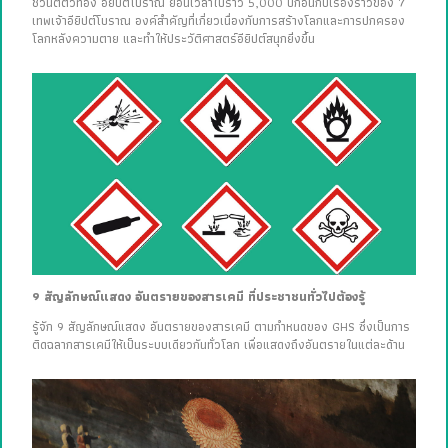
ชวนตีตั๋วท่อง อียิปต์โบราณ ย้อนเวลาไปราว 5,000 ปีก่อนกับเรื่องราวของ 7
เทพเจ้าอียิปต์โบราณ องค์สำคัญที่เกี่ยวเนื่องกับการสร้างโลกและการปกครอง
โลกหลังความตาย และทำให้ประวัติศาสตร์อียิปต์สนุกยิ่งขึ้น
9 สัญลักษณ์แสดง อันตรายของสารเคมี ที่ประชาชนทั่วไปต้องรู้
รู้จัก 9 สัญลักษณ์แสดง อันตรายของสารเคมี ตามกำหนดของ GHS ซึ่งเป็นการ
ติดฉลากสารเคมีให้เป็นระบบเดียวกันทั่วโลก เพื่อแสดงถึงอันตรายในแต่ละด้าน