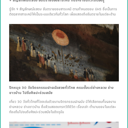
9 สัญลักษณ์แสดง อันตรายของสารเคมี ที่ประชาชนทั่วไปต้องรู้
รู้จัก 9 สัญลักษณ์แสดง อันตรายของสารเคมี ตามกำหนดของ GHS ซึ่งเป็นการ
ติดฉลากสารเคมีให้เป็นระบบเดียวกันทั่วโลก เพื่อแสดงถึงอันตรายในแต่ละด้าน
ปักหมุด 30 วัดจิตรกรรมฝาผนังสวยทั่วไทย ครบตั้งแต่ช่างหลวง ช่าง
ชาวบ้าน ไปถึงศิลปะร่วมสมัย
เที่ยว 30 วัดทั่วไทยที่โดดเด่นด้วยงานจิตรกรรมฝาผนัง มีให้เลือกชมทั้งผลงาน
ช่างหลวง ช่างชาวบ้าน ซึ่งล้วนสอดแทรกวิถีชีวิต เรื่องเล่า ตำนานของในแต่ละ
ท้องถิ่นไปจนถึงศิลปะร่วมสมัยในปัจจุบัน