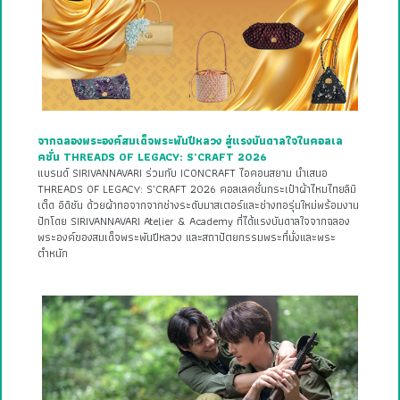
จากฉลองพระองค์สมเด็จพระพันปีหลวง สู่แรงบันดาลใจในคอลเล
คชั่น THREADS OF LEGACY: S’CRAFT 2026
แบรนด์ SIRIVANNAVARI ร่วมกับ ICONCRAFT ไอคอนสยาม นำเสนอ
THREADS OF LEGACY: S’CRAFT 2026 คอลเลคชั่นกระเป๋าผ้าไหมไทยลิมิ
เต็ด อิดิชัน ด้วยผ้าทอจากจากช่างระดับมาสเตอร์และช่างทอรุ่นใหม่พร้อมงาน
ปักโดย SIRIVANNAVARI Atelier & Academy ที่ได้แรงบันดาลใจจากฉลอง
พระองค์ของสมเด็จพระพันปีหลวง และสถาปัตยกรรมพระที่นั่งและพระ
ตำหนัก