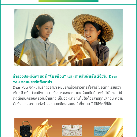
สำรวจประวัติศาสตร์ “โพยก๊วน” และสายสัมพันธ์แต้จิ๋วใน Dear
You จดหมายรักถึงอาม่า
Dear You จดหมายรักถึงอาม่า หยิบยกเรื่องราวการสื่อสารในอดีตที่เรียกว่า
เฉียวพี หรือ โพยก๊วน หมายถึงการส่งจดหมายพร้อมเงินที่ชาวจีนโพ้นทะเลใช้
ติดต่อกับครอบครัวในบ้านเกิด เป็นจดหมายที่เต็มไปด้วยสารทุกข์สุกดิบ ความ
คิดถึง และความหวังว่าจะช่วยเหลือครอบครัวที่จากมาให้มีชีวิตที่ดีขึ้น