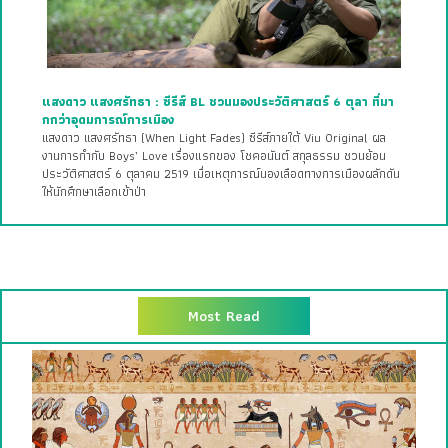
แสงดาว แสงศรัทธา : ซีรีส์ BL ชวนมองประวัติศาสตร์ 6 ตุลา ที่มา
กกว่าอุดมการณ์การเมือง
แสงดาว แสงศรัทธา (When Light Fades) ซีรีส์ภายใต้ Viu Original ผล
งานการกำกับ Boys’ Love เรื่องแรกของ โชคอนันต์ สกุลธรรม ชวนย้อน
ประวัติศาสตร์ 6 ตุลาคม 2519 เมื่อเหตุการณ์นองเลือดทางการเมืองผลักดัน
ให้นักศึกษาเลือกเข้าป่า
Most Read