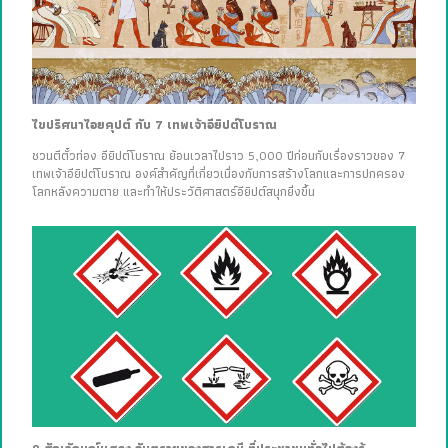
ไขปริศนาไอยคุปต์ กับ 7 เทพเจ้าอียิปต์โบราณ
ชวนตีตั๋วท่อง อียิปต์โบราณ ย้อนเวลาไปราว 5,000 ปีก่อนกับเรื่องราวของ 7
เทพเจ้าอียิปต์โบราณ องค์สำคัญที่เกี่ยวเนื่องกับการสร้างโลกและการปกครอง
โลกหลังความตาย และทำให้ประวัติศาสตร์อียิปต์สนุกยิ่งขึ้น