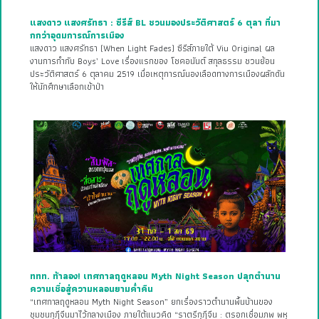
แสงดาว แสงศรัทธา : ซีรีส์ BL ชวนมองประวัติศาสตร์ 6 ตุลา ที่มา
กกว่าอุดมการณ์การเมือง
แสงดาว แสงศรัทธา (When Light Fades) ซีรีส์ภายใต้ Viu Original ผล
งานการกำกับ Boys’ Love เรื่องแรกของ โชคอนันต์ สกุลธรรม ชวนย้อน
ประวัติศาสตร์ 6 ตุลาคม 2519 เมื่อเหตุการณ์นองเลือดทางการเมืองผลักดัน
ให้นักศึกษาเลือกเข้าป่า
ททท. ท้าลอง! เทศกาลฤดูหลอน Myth Night Season ปลุกตำนาน
ความเชื่อสู่ความหลอนยามค่ำคืน
“เทศกาลฤดูหลอน Myth Night Season” ยกเรื่องราวตำนานพื้นบ้านของ
ชุมชนกุฎีจีนมาไว้กลางเมือง ภายใต้แนวคิด “ราตรีกุฎีจีน : ตรอกเชื่อมภพ พหุ