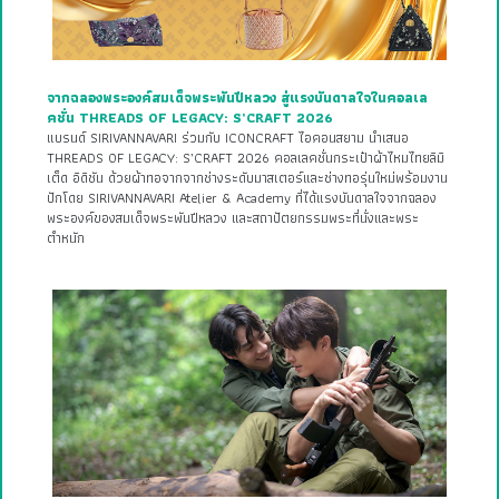
จากฉลองพระองค์สมเด็จพระพันปีหลวง สู่แรงบันดาลใจในคอลเล
คชั่น THREADS OF LEGACY: S’CRAFT 2026
แบรนด์ SIRIVANNAVARI ร่วมกับ ICONCRAFT ไอคอนสยาม นำเสนอ
THREADS OF LEGACY: S’CRAFT 2026 คอลเลคชั่นกระเป๋าผ้าไหมไทยลิมิ
เต็ด อิดิชัน ด้วยผ้าทอจากจากช่างระดับมาสเตอร์และช่างทอรุ่นใหม่พร้อมงาน
ปักโดย SIRIVANNAVARI Atelier & Academy ที่ได้แรงบันดาลใจจากฉลอง
พระองค์ของสมเด็จพระพันปีหลวง และสถาปัตยกรรมพระที่นั่งและพระ
ตำหนัก