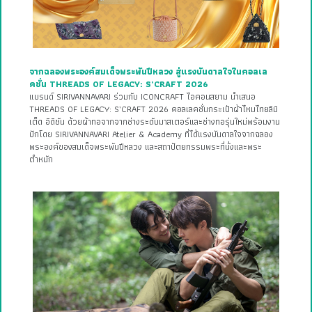
จากฉลองพระองค์สมเด็จพระพันปีหลวง สู่แรงบันดาลใจในคอลเล
คชั่น THREADS OF LEGACY: S’CRAFT 2026
แบรนด์ SIRIVANNAVARI ร่วมกับ ICONCRAFT ไอคอนสยาม นำเสนอ
THREADS OF LEGACY: S’CRAFT 2026 คอลเลคชั่นกระเป๋าผ้าไหมไทยลิมิ
เต็ด อิดิชัน ด้วยผ้าทอจากจากช่างระดับมาสเตอร์และช่างทอรุ่นใหม่พร้อมงาน
ปักโดย SIRIVANNAVARI Atelier & Academy ที่ได้แรงบันดาลใจจากฉลอง
พระองค์ของสมเด็จพระพันปีหลวง และสถาปัตยกรรมพระที่นั่งและพระ
ตำหนัก