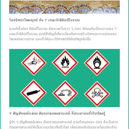
ไขปริศนาไอยคุปต์ กับ 7 เทพเจ้าอียิปต์โบราณ
ชวนตีตั๋วท่อง อียิปต์โบราณ ย้อนเวลาไปราว 5,000 ปีก่อนกับเรื่องราวของ 7
เทพเจ้าอียิปต์โบราณ องค์สำคัญที่เกี่ยวเนื่องกับการสร้างโลกและการปกครอง
โลกหลังความตาย และทำให้ประวัติศาสตร์อียิปต์สนุกยิ่งขึ้น
9 สัญลักษณ์แสดง อันตรายของสารเคมี ที่ประชาชนทั่วไปต้องรู้
รู้จัก 9 สัญลักษณ์แสดง อันตรายของสารเคมี ตามกำหนดของ GHS ซึ่งเป็นการ
ติดฉลากสารเคมีให้เป็นระบบเดียวกันทั่วโลก เพื่อแสดงถึงอันตรายในแต่ละด้าน