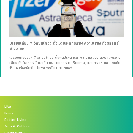
เปรียบเทียบ 7 วัคซีนโควิด ตั้งแต่ประสิทธิภาพ ความเสี่ยง ถึงผลลัพธ์
ข้างเคียง
เปรียบเทียบชัดๆ 7 วัคซีนโควิด ตั้งแต่ประสิทธิภาพ ความเสี่ยง ถึงผลลัพธ์ข้าง
เคียง ทั้งไฟเซอร์-ไบโอเอ็นเทค, โมเดอร์นา, ซิโนแวค, แอสตราเซเนกา, จอห์น
สันแอนด์จอห์นสัน, โนวาแวกซ์ และสปุตนิกวี
Lite
Faces
Better Living
Arts & Culture
Brand Story