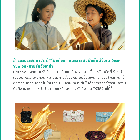
สำรวจประวัติศาสตร์ “โพยก๊วน” และสายสัมพันธ์แต้จิ๋วใน Dear
You จดหมายรักถึงอาม่า
Dear You จดหมายรักถึงอาม่า หยิบยกเรื่องราวการสื่อสารในอดีตที่เรียกว่า
เฉียวพี หรือ โพยก๊วน หมายถึงการส่งจดหมายพร้อมเงินที่ชาวจีนโพ้นทะเลใช้
ติดต่อกับครอบครัวในบ้านเกิด เป็นจดหมายที่เต็มไปด้วยสารทุกข์สุกดิบ ความ
คิดถึง และความหวังว่าจะช่วยเหลือครอบครัวที่จากมาให้มีชีวิตที่ดีขึ้น