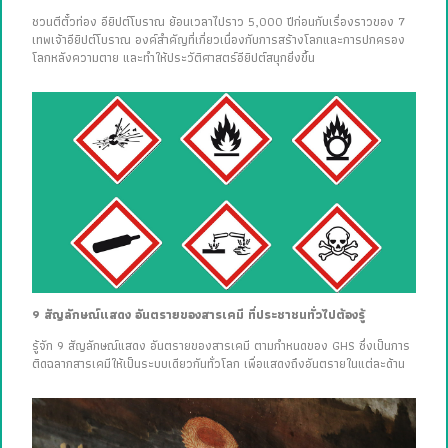
ชวนตีตั๋วท่อง อียิปต์โบราณ ย้อนเวลาไปราว 5,000 ปีก่อนกับเรื่องราวของ 7
เทพเจ้าอียิปต์โบราณ องค์สำคัญที่เกี่ยวเนื่องกับการสร้างโลกและการปกครอง
โลกหลังความตาย และทำให้ประวัติศาสตร์อียิปต์สนุกยิ่งขึ้น
9 สัญลักษณ์แสดง อันตรายของสารเคมี ที่ประชาชนทั่วไปต้องรู้
รู้จัก 9 สัญลักษณ์แสดง อันตรายของสารเคมี ตามกำหนดของ GHS ซึ่งเป็นการ
ติดฉลากสารเคมีให้เป็นระบบเดียวกันทั่วโลก เพื่อแสดงถึงอันตรายในแต่ละด้าน