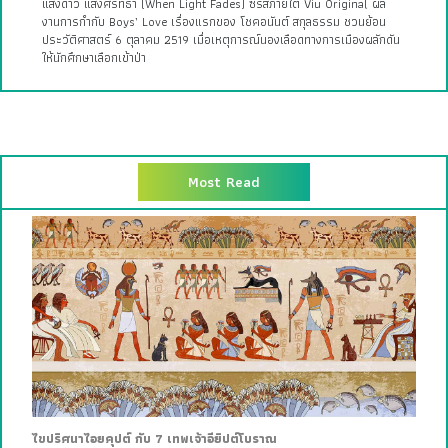
แสงดาว แสงศรัทธา (When Light Fades) ซีรีส์ภายใต้ Viu Original ผล
งานการกำกับ Boys’ Love เรื่องแรกของ โชคอนันต์ สกุลธรรม ชวนย้อน
ประวัติศาสตร์ 6 ตุลาคม 2519 เมื่อเหตุการณ์นองเลือดทางการเมืองผลักดัน
ให้นักศึกษาเลือกเข้าป่า
Most Read
ไขปริศนาไอยคุปต์ กับ 7 เทพเจ้าอียิปต์โบราณ