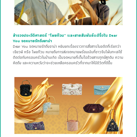
สำรวจประวัติศาสตร์ “โพยก๊วน” และสายสัมพันธ์แต้จิ๋วใน Dear
You จดหมายรักถึงอาม่า
Dear You จดหมายรักถึงอาม่า หยิบยกเรื่องราวการสื่อสารในอดีตที่เรียกว่า
เฉียวพี หรือ โพยก๊วน หมายถึงการส่งจดหมายพร้อมเงินที่ชาวจีนโพ้นทะเลใช้
ติดต่อกับครอบครัวในบ้านเกิด เป็นจดหมายที่เต็มไปด้วยสารทุกข์สุกดิบ ความ
คิดถึง และความหวังว่าจะช่วยเหลือครอบครัวที่จากมาให้มีชีวิตที่ดีขึ้น