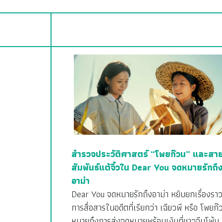
สำรวจประวัติศาสตร์ “โพยก๊วน” และสา
สัมพันธ์แต้จิ๋วใน Dear You จดหมายรักถึ
อาม่า
Dear You จดหมายรักถึงอาม่า หยิบยกเรื่องรา
การสื่อสารในอดีตที่เรียกว่า เฉียวพี หรือ โพยก๊
หมายถึงการส่งจดหมายพร้อมเงินที่ชาวจีนโพ้น