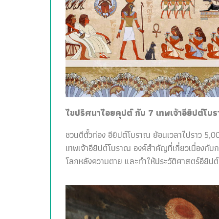
ไขปริศนาไอยคุปต์ กับ 7 เทพเจ้าอียิปต์โบ
ชวนตีตั๋วท่อง อียิปต์โบราณ ย้อนเวลาไปราว 5,00
เทพเจ้าอียิปต์โบราณ องค์สำคัญที่เกี่ยวเนื่อง
โลกหลังความตาย และทำให้ประวัติศาสตร์อียิปต์สน