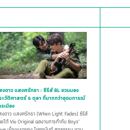
สงดาว แสงศรัทธา : ซีรีส์ BL ชวนมอง
ระวัติศาสตร์ 6 ตุลา ที่มากกว่าอุดมการณ์
ารเมือง
สงดาว แสงศรัทธา (When Light Fades) ซีรีส์
ายใต้ Viu Original ผลงานการกำกับ Boys’
ove เรื่องแรกของ โชคอนันต์ สกุลธรรม ชวน