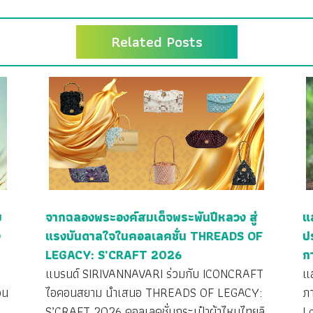
Related Posts
ย
จากฉลองพระองค์สมเด็จพระพันปีหลวง สู่
แ
ง
แรงบันดาลใจในคอลเลคชั่น THREADS OF
ป
LEGACY: S’CRAFT 2026
ก
ว
แบรนด์ SIRIVANNAVARI ร่วมกับ ICONCRAFT
แ
วน
ไอคอนสยาม นำเสนอ THREADS OF LEGACY:
ภ
S’CRAFT 2026 คอลเลคชั่นกระเป๋าผ้าไหมไทยลิ
L