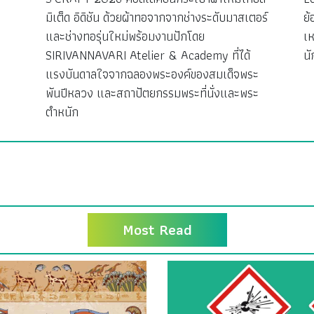
มิเต็ด อิดิชัน ด้วยผ้าทอจากจากช่างระดับมาสเตอร์
ย้
ง
และช่างทอรุ่นใหม่พร้อมงานปักโดย
เห
SIRIVANNAVARI Atelier & Academy ที่ได้
นั
แรงบันดาลใจจากฉลองพระองค์ของสมเด็จพระ
พันปีหลวง และสถาปัตยกรรมพระที่นั่งและพระ
ตำหนัก
Most Read