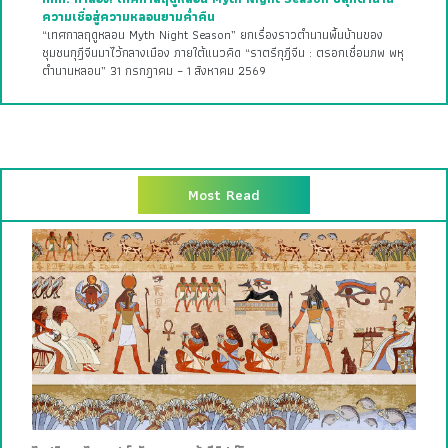
ความเชื่อสู่ความหลอนยามค่ำคืน
“เทศกาลฤดูหลอน Myth Night Season” ยกเรื่องราวตำนานพื้นบ้านของ
ชุมชนกุฎีจีนมาไว้กลางเมือง ภายใต้แนวคิด “ราตรีกุฎีจีน : ตรอกเชื่อมภพ พหุ
ตำนานหลอน” 31 กรกฎาคม – 1 สิงหาคม 2569
Most Read