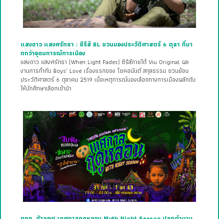
แสงดาว แสงศรัทธา : ซีรีส์ BL ชวนมองประวัติศาสตร์ 6 ตุลา ที่มา
กกว่าอุดมการณ์การเมือง
แสงดาว แสงศรัทธา (When Light Fades) ซีรีส์ภายใต้ Viu Original ผล
งานการกำกับ Boys’ Love เรื่องแรกของ โชคอนันต์ สกุลธรรม ชวนย้อน
ประวัติศาสตร์ 6 ตุลาคม 2519 เมื่อเหตุการณ์นองเลือดทางการเมืองผลักดัน
ให้นักศึกษาเลือกเข้าป่า
ททท. ท้าลอง! เทศกาลฤดูหลอน Myth Night Season ปลุกตำนาน