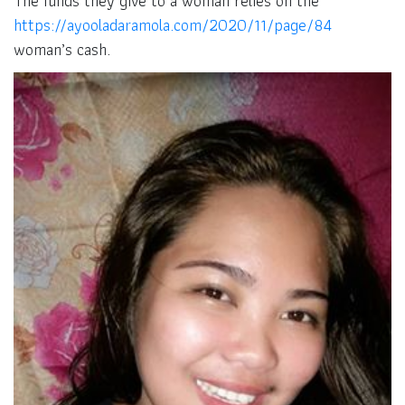
The funds they give to a woman relies on the
https://ayooladaramola.com/2020/11/page/84
woman’s cash.