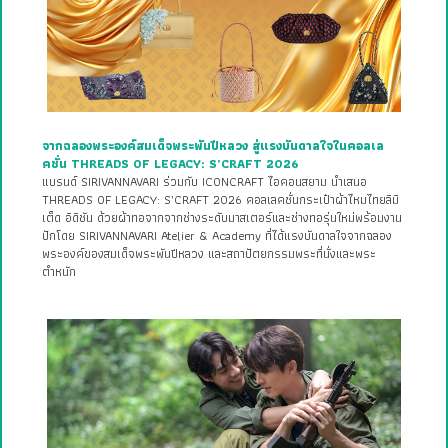
จากฉลองพระองค์สมเด็จพระพันปีหลวง สู่แรงบันดาลใจในคอลเล
คชั่น THREADS OF LEGACY: S’CRAFT 2026
แบรนด์ SIRIVANNAVARI ร่วมกับ ICONCRAFT ไอคอนสยาม นำเสนอ
THREADS OF LEGACY: S’CRAFT 2026 คอลเลคชั่นกระเป๋าผ้าไหมไทยลิมิ
เต็ด อิดิชัน ด้วยผ้าทอจากจากช่างระดับมาสเตอร์และช่างทอรุ่นใหม่พร้อมงาน
ปักโดย SIRIVANNAVARI Atelier & Academy ที่ได้แรงบันดาลใจจากฉลอง
พระองค์ของสมเด็จพระพันปีหลวง และสถาปัตยกรรมพระที่นั่งและพระ
ตำหนัก