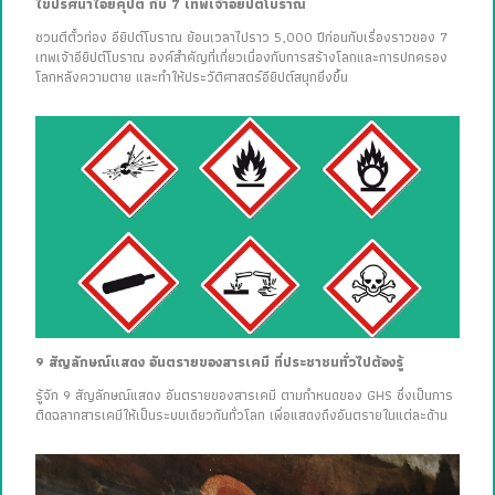
ไขปริศนาไอยคุปต์ กับ 7 เทพเจ้าอียิปต์โบราณ
ชวนตีตั๋วท่อง อียิปต์โบราณ ย้อนเวลาไปราว 5,000 ปีก่อนกับเรื่องราวของ 7
เทพเจ้าอียิปต์โบราณ องค์สำคัญที่เกี่ยวเนื่องกับการสร้างโลกและการปกครอง
โลกหลังความตาย และทำให้ประวัติศาสตร์อียิปต์สนุกยิ่งขึ้น
9 สัญลักษณ์แสดง อันตรายของสารเคมี ที่ประชาชนทั่วไปต้องรู้
รู้จัก 9 สัญลักษณ์แสดง อันตรายของสารเคมี ตามกำหนดของ GHS ซึ่งเป็นการ
ติดฉลากสารเคมีให้เป็นระบบเดียวกันทั่วโลก เพื่อแสดงถึงอันตรายในแต่ละด้าน