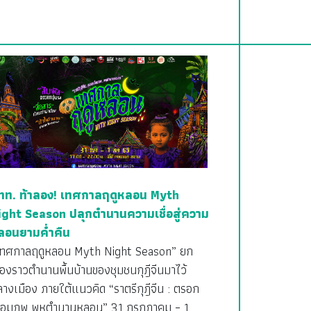
ทท. ท้าลอง! เทศกาลฤดูหลอน Myth
ight Season ปลุกตำนานความเชื่อสู่ความ
ลอนยามค่ำคืน
เทศกาลฤดูหลอน Myth Night Season” ยก
ื่องราวตำนานพื้นบ้านของชุมชนกุฎีจีนมาไว้
างเมือง ภายใต้แนวคิด “ราตรีกุฎีจีน : ตรอก
ชื่อมภพ พหุตำนานหลอน” 31 กรกฎาคม – 1