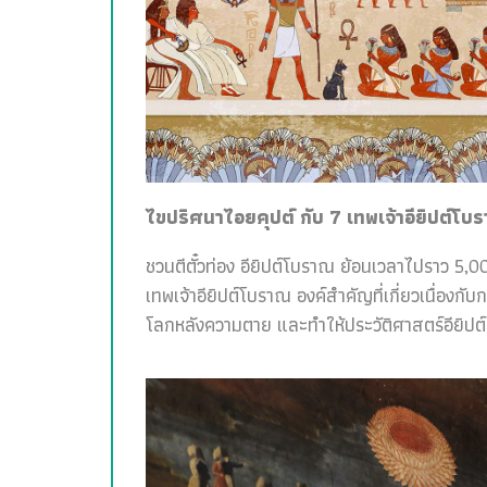
ไขปริศนาไอยคุปต์ กับ 7 เทพเจ้าอียิปต์โบ
ชวนตีตั๋วท่อง อียิปต์โบราณ ย้อนเวลาไปราว 5,00
เทพเจ้าอียิปต์โบราณ องค์สำคัญที่เกี่ยวเนื่อง
โลกหลังความตาย และทำให้ประวัติศาสตร์อียิปต์สน