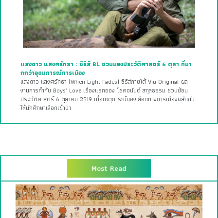
แสงดาว แสงศรัทธา : ซีรีส์ BL ชวนมองประวัติศาสตร์ 6 ตุลา ที่มา
กกว่าอุดมการณ์การเมือง
แสงดาว แสงศรัทธา (When Light Fades) ซีรีส์ภายใต้ Viu Original ผล
งานการกำกับ Boys’ Love เรื่องแรกของ โชคอนันต์ สกุลธรรม ชวนย้อน
ประวัติศาสตร์ 6 ตุลาคม 2519 เมื่อเหตุการณ์นองเลือดทางการเมืองผลักดัน
ให้นักศึกษาเลือกเข้าป่า
Most Read