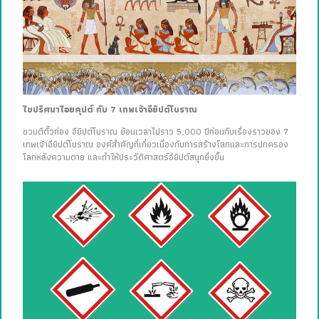
ไขปริศนาไอยคุปต์ กับ 7 เทพเจ้าอียิปต์โบราณ
ชวนตีตั๋วท่อง อียิปต์โบราณ ย้อนเวลาไปราว 5,000 ปีก่อนกับเรื่องราวของ 7
เทพเจ้าอียิปต์โบราณ องค์สำคัญที่เกี่ยวเนื่องกับการสร้างโลกและการปกครอง
โลกหลังความตาย และทำให้ประวัติศาสตร์อียิปต์สนุกยิ่งขึ้น