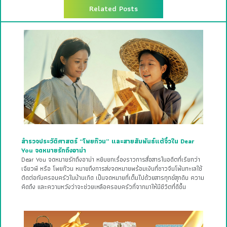
Related Posts
สำรวจประวัติศาสตร์ “โพยก๊วน” และสายสัมพันธ์แต้จิ๋วใน Dear
You จดหมายรักถึงอาม่า
Dear You จดหมายรักถึงอาม่า หยิบยกเรื่องราวการสื่อสารในอดีตที่เรียกว่า
เฉียวพี หรือ โพยก๊วน หมายถึงการส่งจดหมายพร้อมเงินที่ชาวจีนโพ้นทะเลใช้
ติดต่อกับครอบครัวในบ้านเกิด เป็นจดหมายที่เต็มไปด้วยสารทุกข์สุกดิบ ความ
คิดถึง และความหวังว่าจะช่วยเหลือครอบครัวที่จากมาให้มีชีวิตที่ดีขึ้น