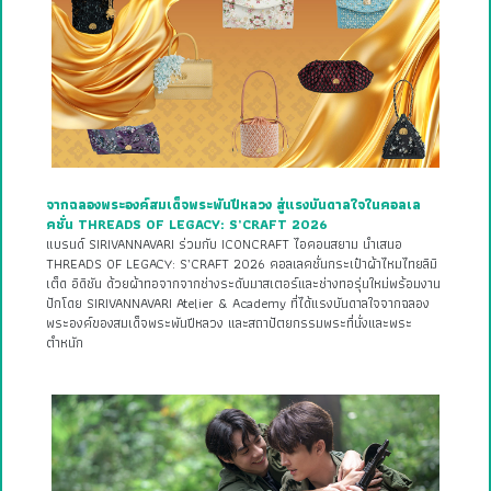
จากฉลองพระองค์สมเด็จพระพันปีหลวง สู่แรงบันดาลใจในคอลเล
คชั่น THREADS OF LEGACY: S’CRAFT 2026
แบรนด์ SIRIVANNAVARI ร่วมกับ ICONCRAFT ไอคอนสยาม นำเสนอ
THREADS OF LEGACY: S’CRAFT 2026 คอลเลคชั่นกระเป๋าผ้าไหมไทยลิมิ
เต็ด อิดิชัน ด้วยผ้าทอจากจากช่างระดับมาสเตอร์และช่างทอรุ่นใหม่พร้อมงาน
ปักโดย SIRIVANNAVARI Atelier & Academy ที่ได้แรงบันดาลใจจากฉลอง
พระองค์ของสมเด็จพระพันปีหลวง และสถาปัตยกรรมพระที่นั่งและพระ
ตำหนัก