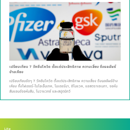
เปรียบเทียบ 7 วัคซีนโควิด ตั้งแต่ประสิทธิภาพ ความเสี่ยง ถึงผลลัพธ์
ข้างเคียง
เปรียบเทียบชัดๆ 7 วัคซีนโควิด ตั้งแต่ประสิทธิภาพ ความเสี่ยง ถึงผลลัพธ์ข้าง
เคียง ทั้งไฟเซอร์-ไบโอเอ็นเทค, โมเดอร์นา, ซิโนแวค, แอสตราเซเนกา, จอห์น
สันแอนด์จอห์นสัน, โนวาแวกซ์ และสปุตนิกวี
Lite