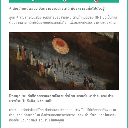
9 สัญลักษณ์แสดง อันตรายของสารเคมี ที่ประชาชนทั่วไปต้องรู้
รู้จัก 9 สัญลักษณ์แสดง อันตรายของสารเคมี ตามกำหนดของ GHS ซึ่งเป็นการ
ติดฉลากสารเคมีให้เป็นระบบเดียวกันทั่วโลก เพื่อแสดงถึงอันตรายในแต่ละด้าน
ปักหมุด 30 วัดจิตรกรรมฝาผนังสวยทั่วไทย ครบตั้งแต่ช่างหลวง ช่าง
ชาวบ้าน ไปถึงศิลปะร่วมสมัย
เที่ยว 30 วัดทั่วไทยที่โดดเด่นด้วยงานจิตรกรรมฝาผนัง มีให้เลือกชมทั้งผลงาน
ช่างหลวง ช่างชาวบ้าน ซึ่งล้วนสอดแทรกวิถีชีวิต เรื่องเล่า ตำนานของในแต่ละ
ท้องถิ่นไปจนถึงศิลปะร่วมสมัยในปัจจุบัน