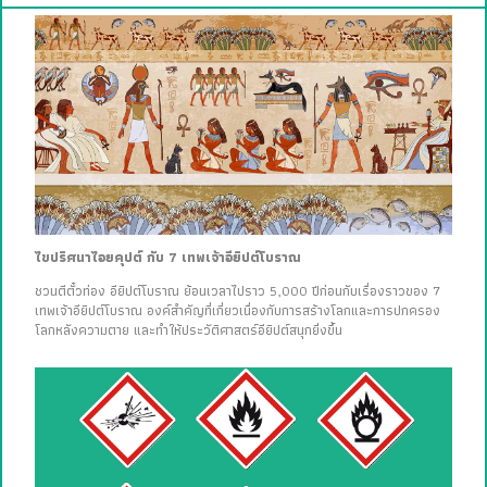
ไขปริศนาไอยคุปต์ กับ 7 เทพเจ้าอียิปต์โบราณ
ชวนตีตั๋วท่อง อียิปต์โบราณ ย้อนเวลาไปราว 5,000 ปีก่อนกับเรื่องราวของ 7
เทพเจ้าอียิปต์โบราณ องค์สำคัญที่เกี่ยวเนื่องกับการสร้างโลกและการปกครอง
โลกหลังความตาย และทำให้ประวัติศาสตร์อียิปต์สนุกยิ่งขึ้น