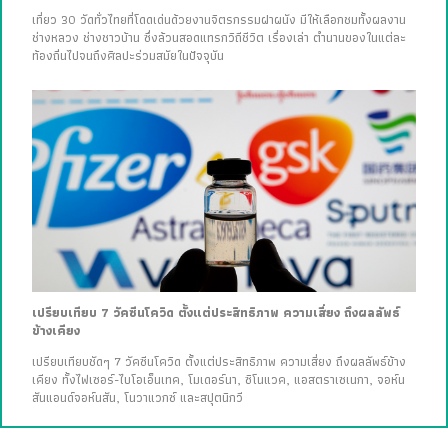
เที่ยว 30 วัดทั่วไทยที่โดดเด่นด้วยงานจิตรกรรมฝาผนัง มีให้เลือกชมทั้งผลงาน
ช่างหลวง ช่างชาวบ้าน ซึ่งล้วนสอดแทรกวิถีชีวิต เรื่องเล่า ตำนานของในแต่ละ
ท้องถิ่นไปจนถึงศิลปะร่วมสมัยในปัจจุบัน
เปรียบเทียบ 7 วัคซีนโควิด ตั้งแต่ประสิทธิภาพ ความเสี่ยง ถึงผลลัพธ์
ข้างเคียง
เปรียบเทียบชัดๆ 7 วัคซีนโควิด ตั้งแต่ประสิทธิภาพ ความเสี่ยง ถึงผลลัพธ์ข้าง
เคียง ทั้งไฟเซอร์-ไบโอเอ็นเทค, โมเดอร์นา, ซิโนแวค, แอสตราเซเนกา, จอห์น
สันแอนด์จอห์นสัน, โนวาแวกซ์ และสปุตนิกวี