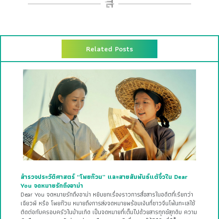
Related Posts
สำรวจประวัติศาสตร์ “โพยก๊วน” และสายสัมพันธ์แต้จิ๋วใน Dear
You จดหมายรักถึงอาม่า
Dear You จดหมายรักถึงอาม่า หยิบยกเรื่องราวการสื่อสารในอดีตที่เรียกว่า
เฉียวพี หรือ โพยก๊วน หมายถึงการส่งจดหมายพร้อมเงินที่ชาวจีนโพ้นทะเลใช้
ติดต่อกับครอบครัวในบ้านเกิด เป็นจดหมายที่เต็มไปด้วยสารทุกข์สุกดิบ ความ