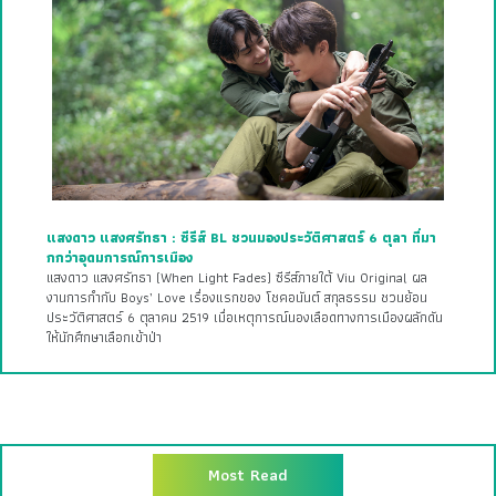
แสงดาว แสงศรัทธา : ซีรีส์ BL ชวนมองประวัติศาสตร์ 6 ตุลา ที่มา
กกว่าอุดมการณ์การเมือง
แสงดาว แสงศรัทธา (When Light Fades) ซีรีส์ภายใต้ Viu Original ผล
งานการกำกับ Boys’ Love เรื่องแรกของ โชคอนันต์ สกุลธรรม ชวนย้อน
ประวัติศาสตร์ 6 ตุลาคม 2519 เมื่อเหตุการณ์นองเลือดทางการเมืองผลักดัน
ให้นักศึกษาเลือกเข้าป่า
Most Read