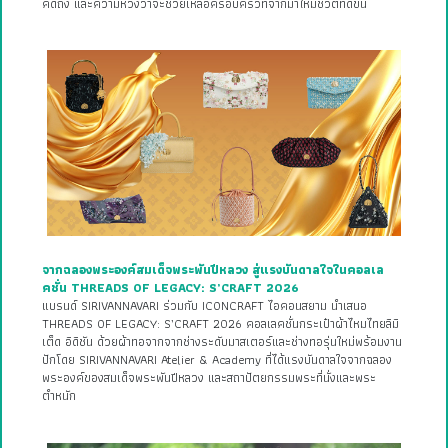
คิดถึง และความหวังว่าจะช่วยเหลือครอบครัวที่จากมาให้มีชีวิตที่ดีขึ้น
จากฉลองพระองค์สมเด็จพระพันปีหลวง สู่แรงบันดาลใจในคอลเล
คชั่น THREADS OF LEGACY: S’CRAFT 2026
แบรนด์ SIRIVANNAVARI ร่วมกับ ICONCRAFT ไอคอนสยาม นำเสนอ
THREADS OF LEGACY: S’CRAFT 2026 คอลเลคชั่นกระเป๋าผ้าไหมไทยลิมิ
เต็ด อิดิชัน ด้วยผ้าทอจากจากช่างระดับมาสเตอร์และช่างทอรุ่นใหม่พร้อมงาน
ปักโดย SIRIVANNAVARI Atelier & Academy ที่ได้แรงบันดาลใจจากฉลอง
พระองค์ของสมเด็จพระพันปีหลวง และสถาปัตยกรรมพระที่นั่งและพระ
ตำหนัก