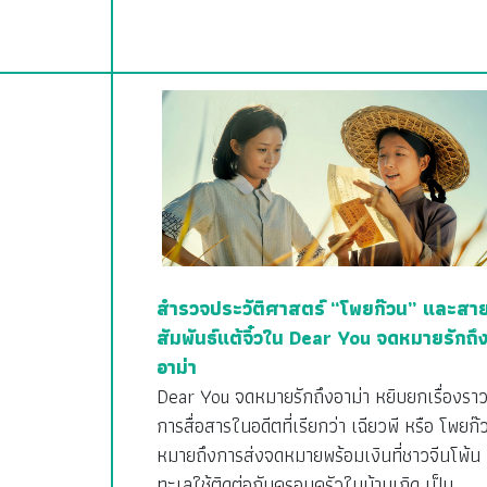
สำรวจประวัติศาสตร์ “โพยก๊วน” และสา
สัมพันธ์แต้จิ๋วใน Dear You จดหมายรักถึ
อาม่า
Dear You จดหมายรักถึงอาม่า หยิบยกเรื่องรา
การสื่อสารในอดีตที่เรียกว่า เฉียวพี หรือ โพยก๊
หมายถึงการส่งจดหมายพร้อมเงินที่ชาวจีนโพ้น
ทะเลใช้ติดต่อกับครอบครัวในบ้านเกิด เป็น