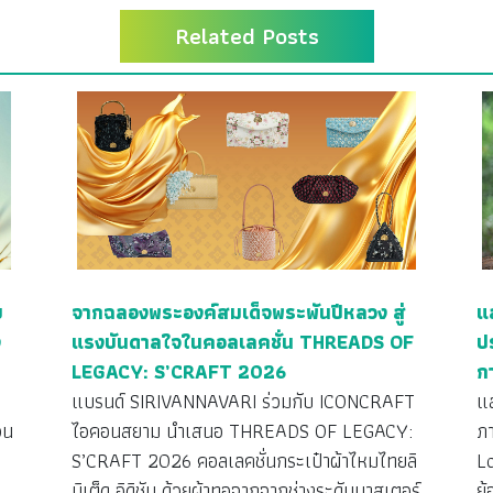
Related Posts
ย
จากฉลองพระองค์สมเด็จพระพันปีหลวง สู่
แ
ง
แรงบันดาลใจในคอลเลคชั่น THREADS OF
ป
LEGACY: S’CRAFT 2026
ก
ว
แบรนด์ SIRIVANNAVARI ร่วมกับ ICONCRAFT
แ
วน
ไอคอนสยาม นำเสนอ THREADS OF LEGACY:
ภ
S’CRAFT 2026 คอลเลคชั่นกระเป๋าผ้าไหมไทยลิ
L
มิเต็ด อิดิชัน ด้วยผ้าทอจากจากช่างระดับมาสเตอร์
ย้