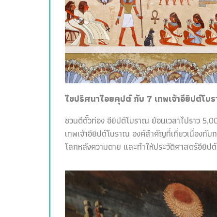
ไขปริศนาไอยคุปต์ กับ 7 เทพเจ้าอียิปต์โบ
ชวนตีตั๋วท่อง อียิปต์โบราณ ย้อนเวลาไปราว 5,00
เทพเจ้าอียิปต์โบราณ องค์สำคัญที่เกี่ยวเนื่อง
โลกหลังความตาย และทำให้ประวัติศาสตร์อียิปต์สน