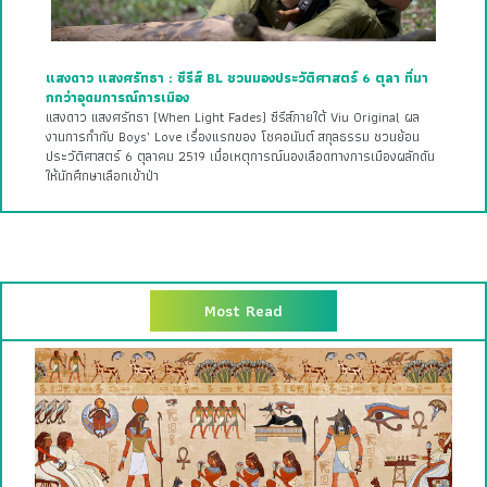
แสงดาว แสงศรัทธา : ซีรีส์ BL ชวนมองประวัติศาสตร์ 6 ตุลา ที่มา
กกว่าอุดมการณ์การเมือง
แสงดาว แสงศรัทธา (When Light Fades) ซีรีส์ภายใต้ Viu Original ผล
งานการกำกับ Boys’ Love เรื่องแรกของ โชคอนันต์ สกุลธรรม ชวนย้อน
ประวัติศาสตร์ 6 ตุลาคม 2519 เมื่อเหตุการณ์นองเลือดทางการเมืองผลักดัน
ให้นักศึกษาเลือกเข้าป่า
Most Read