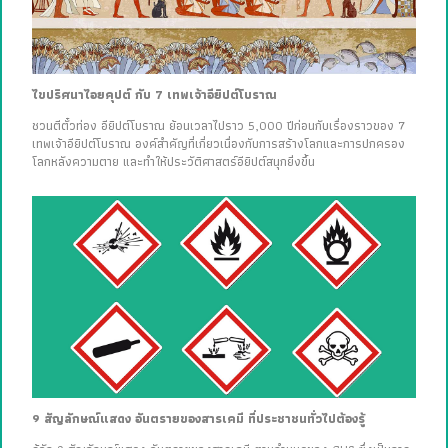
ไขปริศนาไอยคุปต์ กับ 7 เทพเจ้าอียิปต์โบราณ
ชวนตีตั๋วท่อง อียิปต์โบราณ ย้อนเวลาไปราว 5,000 ปีก่อนกับเรื่องราวของ 7
เทพเจ้าอียิปต์โบราณ องค์สำคัญที่เกี่ยวเนื่องกับการสร้างโลกและการปกครอง
โลกหลังความตาย และทำให้ประวัติศาสตร์อียิปต์สนุกยิ่งขึ้น
9 สัญลักษณ์แสดง อันตรายของสารเคมี ที่ประชาชนทั่วไปต้องรู้