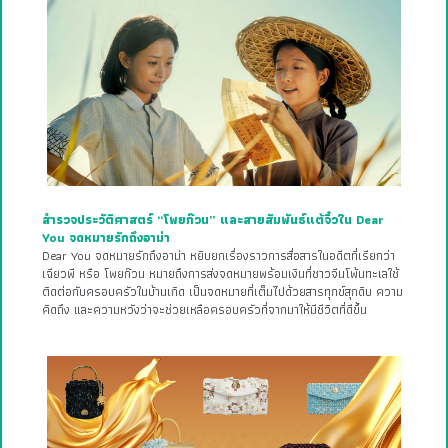
สำรวจประวัติศาสตร์ “โพยก๊วน” และสายสัมพันธ์แต้จิ๋วใน Dear
You จดหมายรักถึงอาม่า
Dear You จดหมายรักถึงอาม่า หยิบยกเรื่องราวการสื่อสารในอดีตที่เรียกว่า
เฉียวพี หรือ โพยก๊วน หมายถึงการส่งจดหมายพร้อมเงินที่ชาวจีนโพ้นทะเลใช้
ติดต่อกับครอบครัวในบ้านเกิด เป็นจดหมายที่เต็มไปด้วยสารทุกข์สุกดิบ ความ
คิดถึง และความหวังว่าจะช่วยเหลือครอบครัวที่จากมาให้มีชีวิตที่ดีขึ้น