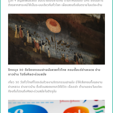
รู้จัก 9 สัญลักษณ์แสดง อันตรายของสารเคมี ตามกำหนดของ GHS ซึ่งเป็นการ
ติดฉลากสารเคมีให้เป็นระบบเดียวกันทั่วโลก เพื่อแสดงถึงอันตรายในแต่ละด้าน
ปักหมุด 30 วัดจิตรกรรมฝาผนังสวยทั่วไทย ครบตั้งแต่ช่างหลวง ช่าง
ชาวบ้าน ไปถึงศิลปะร่วมสมัย
เที่ยว 30 วัดทั่วไทยที่โดดเด่นด้วยงานจิตรกรรมฝาผนัง มีให้เลือกชมทั้งผลงาน
ช่างหลวง ช่างชาวบ้าน ซึ่งล้วนสอดแทรกวิถีชีวิต เรื่องเล่า ตำนานของในแต่ละ
ท้องถิ่นไปจนถึงศิลปะร่วมสมัยในปัจจุบัน