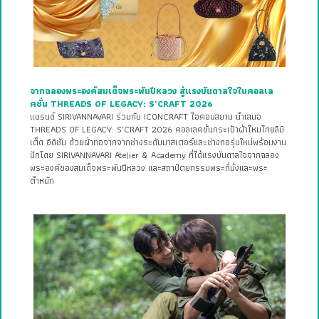
จากฉลองพระองค์สมเด็จพระพันปีหลวง สู่แรงบันดาลใจในคอลเล
คชั่น THREADS OF LEGACY: S’CRAFT 2026
แบรนด์ SIRIVANNAVARI ร่วมกับ ICONCRAFT ไอคอนสยาม นำเสนอ
THREADS OF LEGACY: S’CRAFT 2026 คอลเลคชั่นกระเป๋าผ้าไหมไทยลิมิ
เต็ด อิดิชัน ด้วยผ้าทอจากจากช่างระดับมาสเตอร์และช่างทอรุ่นใหม่พร้อมงาน
ปักโดย SIRIVANNAVARI Atelier & Academy ที่ได้แรงบันดาลใจจากฉลอง
พระองค์ของสมเด็จพระพันปีหลวง และสถาปัตยกรรมพระที่นั่งและพระ
ตำหนัก