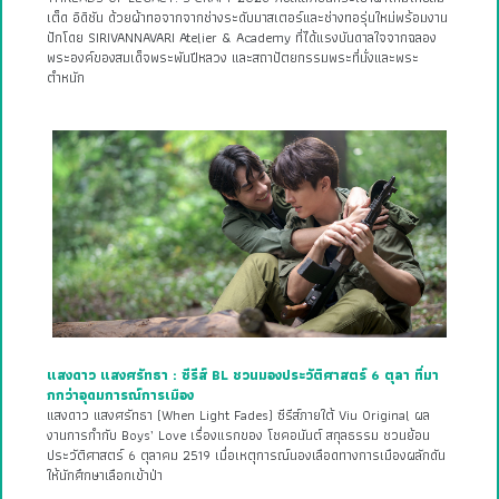
เต็ด อิดิชัน ด้วยผ้าทอจากจากช่างระดับมาสเตอร์และช่างทอรุ่นใหม่พร้อมงาน
ปักโดย SIRIVANNAVARI Atelier & Academy ที่ได้แรงบันดาลใจจากฉลอง
พระองค์ของสมเด็จพระพันปีหลวง และสถาปัตยกรรมพระที่นั่งและพระ
ตำหนัก
แสงดาว แสงศรัทธา : ซีรีส์ BL ชวนมองประวัติศาสตร์ 6 ตุลา ที่มา
กกว่าอุดมการณ์การเมือง
แสงดาว แสงศรัทธา (When Light Fades) ซีรีส์ภายใต้ Viu Original ผล
งานการกำกับ Boys’ Love เรื่องแรกของ โชคอนันต์ สกุลธรรม ชวนย้อน
ประวัติศาสตร์ 6 ตุลาคม 2519 เมื่อเหตุการณ์นองเลือดทางการเมืองผลักดัน
ให้นักศึกษาเลือกเข้าป่า