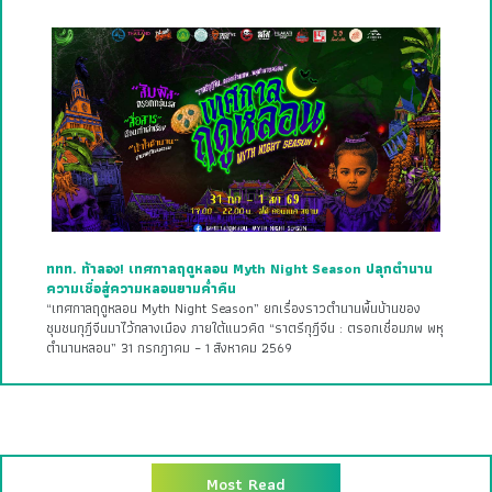
ททท. ท้าลอง! เทศกาลฤดูหลอน Myth Night Season ปลุกตำนาน
ความเชื่อสู่ความหลอนยามค่ำคืน
“เทศกาลฤดูหลอน Myth Night Season” ยกเรื่องราวตำนานพื้นบ้านของ
ชุมชนกุฎีจีนมาไว้กลางเมือง ภายใต้แนวคิด “ราตรีกุฎีจีน : ตรอกเชื่อมภพ พหุ
ตำนานหลอน” 31 กรกฎาคม – 1 สิงหาคม 2569
Most Read