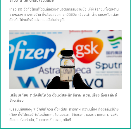
ชาวบ้าน ไปถึงศิลปะร่วมสมัย
เที่ยว 30 วัดทั่วไทยที่โดดเด่นด้วยงานจิตรกรรมฝาผนัง มีให้เลือกชมทั้งผลงาน
ช่างหลวง ช่างชาวบ้าน ซึ่งล้วนสอดแทรกวิถีชีวิต เรื่องเล่า ตำนานของในแต่ละ
ท้องถิ่นไปจนถึงศิลปะร่วมสมัยในปัจจุบัน
เปรียบเทียบ 7 วัคซีนโควิด ตั้งแต่ประสิทธิภาพ ความเสี่ยง ถึงผลลัพธ์
ข้างเคียง
เปรียบเทียบชัดๆ 7 วัคซีนโควิด ตั้งแต่ประสิทธิภาพ ความเสี่ยง ถึงผลลัพธ์ข้าง
เคียง ทั้งไฟเซอร์-ไบโอเอ็นเทค, โมเดอร์นา, ซิโนแวค, แอสตราเซเนกา, จอห์น
สันแอนด์จอห์นสัน, โนวาแวกซ์ และสปุตนิกวี