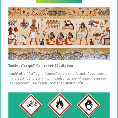
ไขปริศนาไอยคุปต์ กับ 7 เทพเจ้าอียิปต์โบราณ
ชวนตีตั๋วท่อง อียิปต์โบราณ ย้อนเวลาไปราว 5,000 ปีก่อนกับเรื่องราวของ 7
เทพเจ้าอียิปต์โบราณ องค์สำคัญที่เกี่ยวเนื่องกับการสร้างโลกและการปกครอง
โลกหลังความตาย และทำให้ประวัติศาสตร์อียิปต์สนุกยิ่งขึ้น