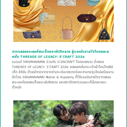
จากฉลองพระองค์สมเด็จพระพันปีหลวง สู่แรงบันดาลใจในคอลเล
คชั่น THREADS OF LEGACY: S’CRAFT 2026
แบรนด์ SIRIVANNAVARI ร่วมกับ ICONCRAFT ไอคอนสยาม นำเสนอ
THREADS OF LEGACY: S’CRAFT 2026 คอลเลคชั่นกระเป๋าผ้าไหมไทยลิมิ
เต็ด อิดิชัน ด้วยผ้าทอจากจากช่างระดับมาสเตอร์และช่างทอรุ่นใหม่พร้อมงาน
ปักโดย SIRIVANNAVARI Atelier & Academy ที่ได้แรงบันดาลใจจากฉลอง
พระองค์ของสมเด็จพระพันปีหลวง และสถาปัตยกรรมพระที่นั่งและพระ
ตำหนัก