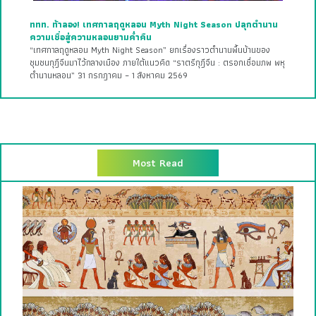
ททท. ท้าลอง! เทศกาลฤดูหลอน Myth Night Season ปลุกตำนาน
ความเชื่อสู่ความหลอนยามค่ำคืน
“เทศกาลฤดูหลอน Myth Night Season” ยกเรื่องราวตำนานพื้นบ้านของ
ชุมชนกุฎีจีนมาไว้กลางเมือง ภายใต้แนวคิด “ราตรีกุฎีจีน : ตรอกเชื่อมภพ พหุ
ตำนานหลอน” 31 กรกฎาคม – 1 สิงหาคม 2569
Most Read