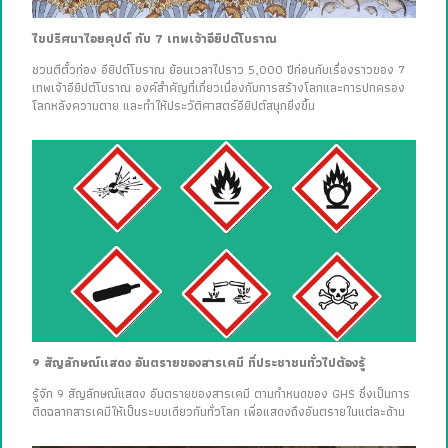
ไขปริศนาไอยคุปต์ กับ 7 เทพเจ้าอียิปต์โบราณ
ชวนตีตั๋วท่อง อียิปต์โบราณ ย้อนเวลาไปราว 5,000 ปีก่อนกับเรื่องราวของ 7
เทพเจ้าอียิปต์โบราณ องค์สำคัญที่เกี่ยวเนื่องกับการสร้างโลกและการปกครอง
โลกหลังความตาย และทำให้ประวัติศาสตร์อียิปต์สนุกยิ่งขึ้น
9 สัญลักษณ์แสดง อันตรายของสารเคมี ที่ประชาชนทั่วไปต้องรู้
รู้จัก 9 สัญลักษณ์แสดง อันตรายของสารเคมี ตามกำหนดของ GHS ซึ่งเป็นการ
ติดฉลากสารเคมีให้เป็นระบบเดียวกันทั่วโลก เพื่อแสดงถึงอันตรายในแต่ละด้าน