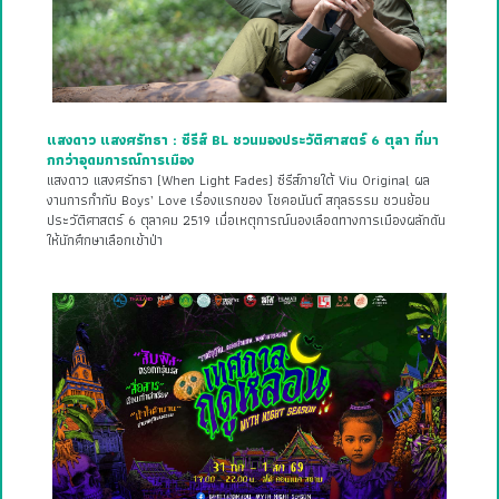
แสงดาว แสงศรัทธา : ซีรีส์ BL ชวนมองประวัติศาสตร์ 6 ตุลา ที่มา
กกว่าอุดมการณ์การเมือง
แสงดาว แสงศรัทธา (When Light Fades) ซีรีส์ภายใต้ Viu Original ผล
งานการกำกับ Boys’ Love เรื่องแรกของ โชคอนันต์ สกุลธรรม ชวนย้อน
ประวัติศาสตร์ 6 ตุลาคม 2519 เมื่อเหตุการณ์นองเลือดทางการเมืองผลักดัน
ให้นักศึกษาเลือกเข้าป่า