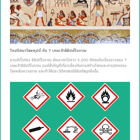
ไขปริศนาไอยคุปต์ กับ 7 เทพเจ้าอียิปต์โบราณ
ชวนตีตั๋วท่อง อียิปต์โบราณ ย้อนเวลาไปราว 5,000 ปีก่อนกับเรื่องราวของ 7
เทพเจ้าอียิปต์โบราณ องค์สำคัญที่เกี่ยวเนื่องกับการสร้างโลกและการปกครอง
โลกหลังความตาย และทำให้ประวัติศาสตร์อียิปต์สนุกยิ่งขึ้น