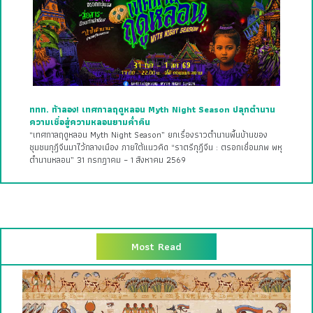
ททท. ท้าลอง! เทศกาลฤดูหลอน Myth Night Season ปลุกตำนาน
ความเชื่อสู่ความหลอนยามค่ำคืน
“เทศกาลฤดูหลอน Myth Night Season” ยกเรื่องราวตำนานพื้นบ้านของ
ชุมชนกุฎีจีนมาไว้กลางเมือง ภายใต้แนวคิด “ราตรีกุฎีจีน : ตรอกเชื่อมภพ พหุ
ตำนานหลอน” 31 กรกฎาคม – 1 สิงหาคม 2569
Most Read