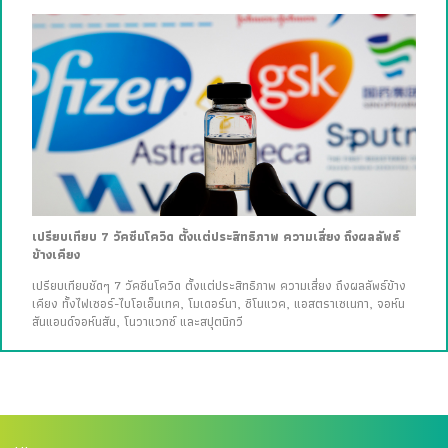
เปรียบเทียบ 7 วัคซีนโควิด ตั้งแต่ประสิทธิภาพ ความเสี่ยง ถึงผลลัพธ์
ข้างเคียง
เปรียบเทียบชัดๆ 7 วัคซีนโควิด ตั้งแต่ประสิทธิภาพ ความเสี่ยง ถึงผลลัพธ์ข้าง
เคียง ทั้งไฟเซอร์-ไบโอเอ็นเทค, โมเดอร์นา, ซิโนแวค, แอสตราเซเนกา, จอห์น
สันแอนด์จอห์นสัน, โนวาแวกซ์ และสปุตนิกวี