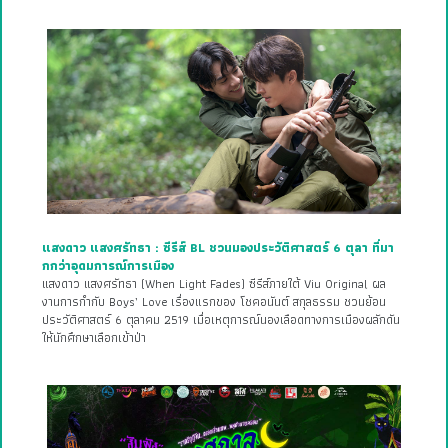
แสงดาว แสงศรัทธา : ซีรีส์ BL ชวนมองประวัติศาสตร์ 6 ตุลา ที่มา
กกว่าอุดมการณ์การเมือง
แสงดาว แสงศรัทธา (When Light Fades) ซีรีส์ภายใต้ Viu Original ผล
งานการกำกับ Boys’ Love เรื่องแรกของ โชคอนันต์ สกุลธรรม ชวนย้อน
ประวัติศาสตร์ 6 ตุลาคม 2519 เมื่อเหตุการณ์นองเลือดทางการเมืองผลักดัน
ให้นักศึกษาเลือกเข้าป่า