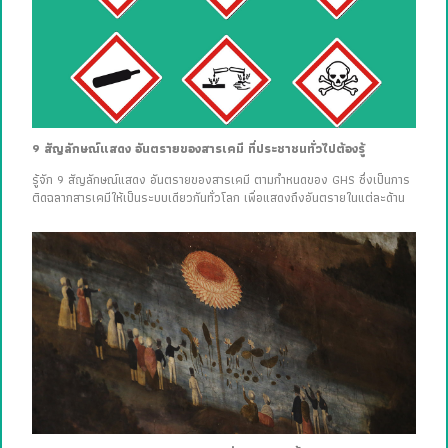
9 สัญลักษณ์แสดง อันตรายของสารเคมี ที่ประชาชนทั่วไปต้องรู้
รู้จัก 9 สัญลักษณ์แสดง อันตรายของสารเคมี ตามกำหนดของ GHS ซึ่งเป็นการ
ติดฉลากสารเคมีให้เป็นระบบเดียวกันทั่วโลก เพื่อแสดงถึงอันตรายในแต่ละด้าน