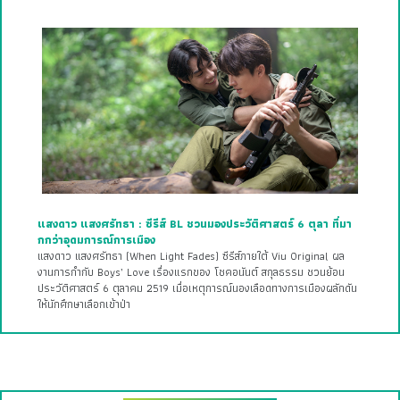
แสงดาว แสงศรัทธา : ซีรีส์ BL ชวนมองประวัติศาสตร์ 6 ตุลา ที่มา
กกว่าอุดมการณ์การเมือง
แสงดาว แสงศรัทธา (When Light Fades) ซีรีส์ภายใต้ Viu Original ผล
งานการกำกับ Boys’ Love เรื่องแรกของ โชคอนันต์ สกุลธรรม ชวนย้อน
ประวัติศาสตร์ 6 ตุลาคม 2519 เมื่อเหตุการณ์นองเลือดทางการเมืองผลักดัน
ให้นักศึกษาเลือกเข้าป่า