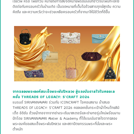
เฉียวพี หรือ โพยก๊วน หมายถึงการส่งจดหมายพร้อมเงินที่ชาวจีนโพ้นทะเลใช้
ติดต่อกับครอบครัวในบ้านเกิด เป็นจดหมายที่เต็มไปด้วยสารทุกข์สุกดิบ ความ
คิดถึง และความหวังว่าจะช่วยเหลือครอบครัวที่จากมาให้มีชีวิตที่ดีขึ้น
จากฉลองพระองค์สมเด็จพระพันปีหลวง สู่แรงบันดาลใจในคอลเล
คชั่น THREADS OF LEGACY: S’CRAFT 2026
แบรนด์ SIRIVANNAVARI ร่วมกับ ICONCRAFT ไอคอนสยาม นำเสนอ
THREADS OF LEGACY: S’CRAFT 2026 คอลเลคชั่นกระเป๋าผ้าไหมไทยลิมิ
เต็ด อิดิชัน ด้วยผ้าทอจากจากช่างระดับมาสเตอร์และช่างทอรุ่นใหม่พร้อมงาน
ปักโดย SIRIVANNAVARI Atelier & Academy ที่ได้แรงบันดาลใจจากฉลอง
พระองค์ของสมเด็จพระพันปีหลวง และสถาปัตยกรรมพระที่นั่งและพระ
ตำหนัก