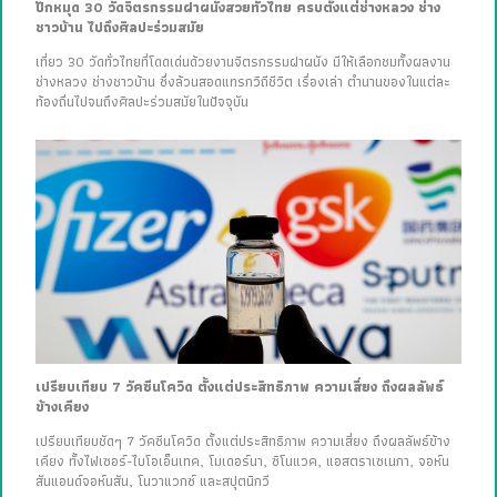
ปักหมุด 30 วัดจิตรกรรมฝาผนังสวยทั่วไทย ครบตั้งแต่ช่างหลวง ช่าง
ชาวบ้าน ไปถึงศิลปะร่วมสมัย
เที่ยว 30 วัดทั่วไทยที่โดดเด่นด้วยงานจิตรกรรมฝาผนัง มีให้เลือกชมทั้งผลงาน
ช่างหลวง ช่างชาวบ้าน ซึ่งล้วนสอดแทรกวิถีชีวิต เรื่องเล่า ตำนานของในแต่ละ
ท้องถิ่นไปจนถึงศิลปะร่วมสมัยในปัจจุบัน
เปรียบเทียบ 7 วัคซีนโควิด ตั้งแต่ประสิทธิภาพ ความเสี่ยง ถึงผลลัพธ์
ข้างเคียง
เปรียบเทียบชัดๆ 7 วัคซีนโควิด ตั้งแต่ประสิทธิภาพ ความเสี่ยง ถึงผลลัพธ์ข้าง
เคียง ทั้งไฟเซอร์-ไบโอเอ็นเทค, โมเดอร์นา, ซิโนแวค, แอสตราเซเนกา, จอห์น
สันแอนด์จอห์นสัน, โนวาแวกซ์ และสปุตนิกวี