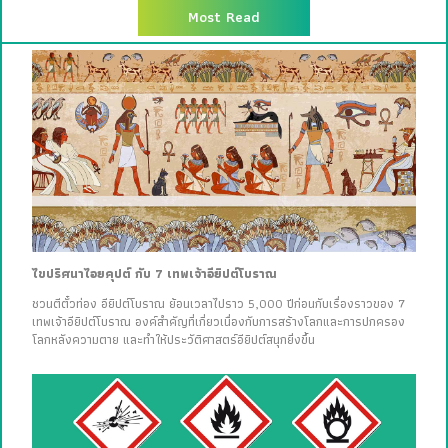
Most Read
ไขปริศนาไอยคุปต์ กับ 7 เทพเจ้าอียิปต์โบราณ
ชวนตีตั๋วท่อง อียิปต์โบราณ ย้อนเวลาไปราว 5,000 ปีก่อนกับเรื่องราวของ 7
เทพเจ้าอียิปต์โบราณ องค์สำคัญที่เกี่ยวเนื่องกับการสร้างโลกและการปกครอง
โลกหลังความตาย และทำให้ประวัติศาสตร์อียิปต์สนุกยิ่งขึ้น