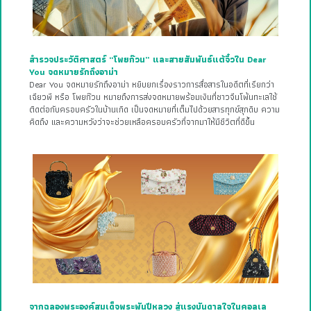
สำรวจประวัติศาสตร์ “โพยก๊วน” และสายสัมพันธ์แต้จิ๋วใน Dear
You จดหมายรักถึงอาม่า
Dear You จดหมายรักถึงอาม่า หยิบยกเรื่องราวการสื่อสารในอดีตที่เรียกว่า
เฉียวพี หรือ โพยก๊วน หมายถึงการส่งจดหมายพร้อมเงินที่ชาวจีนโพ้นทะเลใช้
ติดต่อกับครอบครัวในบ้านเกิด เป็นจดหมายที่เต็มไปด้วยสารทุกข์สุกดิบ ความ
คิดถึง และความหวังว่าจะช่วยเหลือครอบครัวที่จากมาให้มีชีวิตที่ดีขึ้น
จากฉลองพระองค์สมเด็จพระพันปีหลวง สู่แรงบันดาลใจในคอลเล