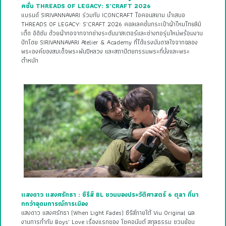
คชั่น THREADS OF LEGACY: S’CRAFT 2026
แบรนด์ SIRIVANNAVARI ร่วมกับ ICONCRAFT ไอคอนสยาม นำเสนอ
THREADS OF LEGACY: S’CRAFT 2026 คอลเลคชั่นกระเป๋าผ้าไหมไทยลิมิ
เต็ด อิดิชัน ด้วยผ้าทอจากจากช่างระดับมาสเตอร์และช่างทอรุ่นใหม่พร้อมงาน
ปักโดย SIRIVANNAVARI Atelier & Academy ที่ได้แรงบันดาลใจจากฉลอง
พระองค์ของสมเด็จพระพันปีหลวง และสถาปัตยกรรมพระที่นั่งและพระ
ตำหนัก
แสงดาว แสงศรัทธา : ซีรีส์ BL ชวนมองประวัติศาสตร์ 6 ตุลา ที่มา
กกว่าอุดมการณ์การเมือง
แสงดาว แสงศรัทธา (When Light Fades) ซีรีส์ภายใต้ Viu Original ผล
งานการกำกับ Boys’ Love เรื่องแรกของ โชคอนันต์ สกุลธรรม ชวนย้อน