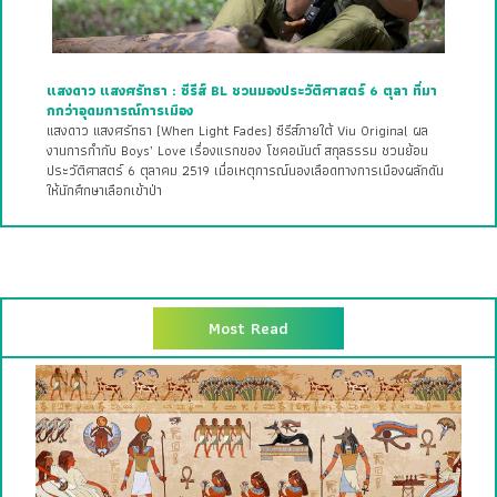
แสงดาว แสงศรัทธา : ซีรีส์ BL ชวนมองประวัติศาสตร์ 6 ตุลา ที่มา
กกว่าอุดมการณ์การเมือง
แสงดาว แสงศรัทธา (When Light Fades) ซีรีส์ภายใต้ Viu Original ผล
งานการกำกับ Boys’ Love เรื่องแรกของ โชคอนันต์ สกุลธรรม ชวนย้อน
ประวัติศาสตร์ 6 ตุลาคม 2519 เมื่อเหตุการณ์นองเลือดทางการเมืองผลักดัน
ให้นักศึกษาเลือกเข้าป่า
Most Read