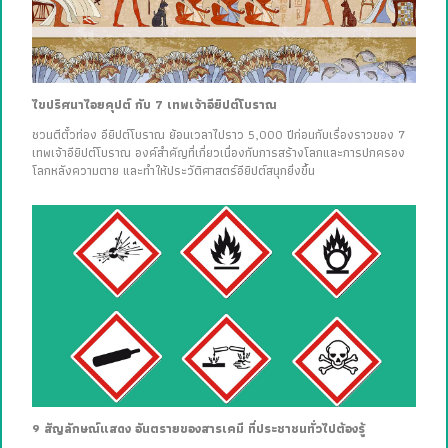
ไขปริศนาไอยคุปต์ กับ 7 เทพเจ้าอียิปต์โบราณ
ชวนตีตั๋วท่อง อียิปต์โบราณ ย้อนเวลาไปราว 5,000 ปีก่อนกับเรื่องราวของ 7
เทพเจ้าอียิปต์โบราณ องค์สำคัญที่เกี่ยวเนื่องกับการสร้างโลกและการปกครอง
โลกหลังความตาย และทำให้ประวัติศาสตร์อียิปต์สนุกยิ่งขึ้น
9 สัญลักษณ์แสดง อันตรายของสารเคมี ที่ประชาชนทั่วไปต้องรู้