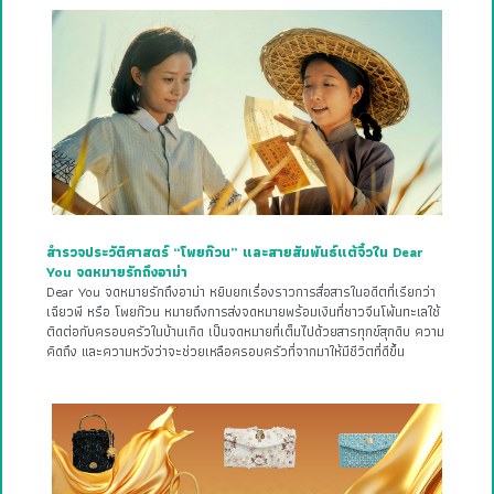
สำรวจประวัติศาสตร์ “โพยก๊วน” และสายสัมพันธ์แต้จิ๋วใน Dear
You จดหมายรักถึงอาม่า
Dear You จดหมายรักถึงอาม่า หยิบยกเรื่องราวการสื่อสารในอดีตที่เรียกว่า
เฉียวพี หรือ โพยก๊วน หมายถึงการส่งจดหมายพร้อมเงินที่ชาวจีนโพ้นทะเลใช้
ติดต่อกับครอบครัวในบ้านเกิด เป็นจดหมายที่เต็มไปด้วยสารทุกข์สุกดิบ ความ
คิดถึง และความหวังว่าจะช่วยเหลือครอบครัวที่จากมาให้มีชีวิตที่ดีขึ้น