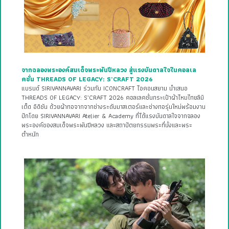
จากฉลองพระองค์สมเด็จพระพันปีหลวง สู่แรงบันดาลใจในคอลเล
คชั่น THREADS OF LEGACY: S’CRAFT 2026
แบรนด์ SIRIVANNAVARI ร่วมกับ ICONCRAFT ไอคอนสยาม นำเสนอ
THREADS OF LEGACY: S’CRAFT 2026 คอลเลคชั่นกระเป๋าผ้าไหมไทยลิมิ
เต็ด อิดิชัน ด้วยผ้าทอจากจากช่างระดับมาสเตอร์และช่างทอรุ่นใหม่พร้อมงาน
ปักโดย SIRIVANNAVARI Atelier & Academy ที่ได้แรงบันดาลใจจากฉลอง
พระองค์ของสมเด็จพระพันปีหลวง และสถาปัตยกรรมพระที่นั่งและพระ
ตำหนัก