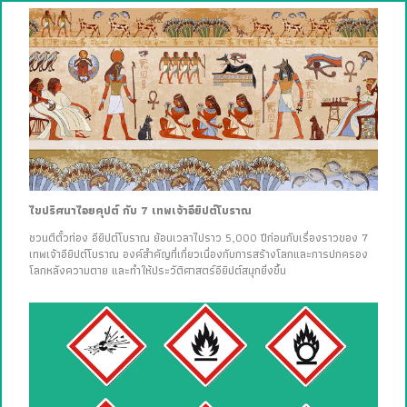
ไขปริศนาไอยคุปต์ กับ 7 เทพเจ้าอียิปต์โบราณ
ชวนตีตั๋วท่อง อียิปต์โบราณ ย้อนเวลาไปราว 5,000 ปีก่อนกับเรื่องราวของ 7
เทพเจ้าอียิปต์โบราณ องค์สำคัญที่เกี่ยวเนื่องกับการสร้างโลกและการปกครอง
โลกหลังความตาย และทำให้ประวัติศาสตร์อียิปต์สนุกยิ่งขึ้น