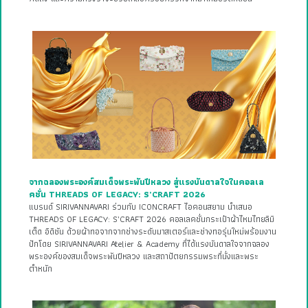
จากฉลองพระองค์สมเด็จพระพันปีหลวง สู่แรงบันดาลใจในคอลเล
คชั่น THREADS OF LEGACY: S’CRAFT 2026
แบรนด์ SIRIVANNAVARI ร่วมกับ ICONCRAFT ไอคอนสยาม นำเสนอ
THREADS OF LEGACY: S’CRAFT 2026 คอลเลคชั่นกระเป๋าผ้าไหมไทยลิมิ
เต็ด อิดิชัน ด้วยผ้าทอจากจากช่างระดับมาสเตอร์และช่างทอรุ่นใหม่พร้อมงาน
ปักโดย SIRIVANNAVARI Atelier & Academy ที่ได้แรงบันดาลใจจากฉลอง
พระองค์ของสมเด็จพระพันปีหลวง และสถาปัตยกรรมพระที่นั่งและพระ
ตำหนัก