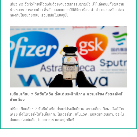
เที่ยว 30 วัดทั่วไทยที่โดดเด่นด้วยงานจิตรกรรมฝาผนัง มีให้เลือกชมทั้งผลงาน
ช่างหลวง ช่างชาวบ้าน ซึ่งล้วนสอดแทรกวิถีชีวิต เรื่องเล่า ตำนานของในแต่ละ
ท้องถิ่นไปจนถึงศิลปะร่วมสมัยในปัจจุบัน
เปรียบเทียบ 7 วัคซีนโควิด ตั้งแต่ประสิทธิภาพ ความเสี่ยง ถึงผลลัพธ์
ข้างเคียง
เปรียบเทียบชัดๆ 7 วัคซีนโควิด ตั้งแต่ประสิทธิภาพ ความเสี่ยง ถึงผลลัพธ์ข้าง
เคียง ทั้งไฟเซอร์-ไบโอเอ็นเทค, โมเดอร์นา, ซิโนแวค, แอสตราเซเนกา, จอห์น
สันแอนด์จอห์นสัน, โนวาแวกซ์ และสปุตนิกวี