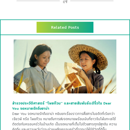
Related Posts
สำรวจประวัติศาสตร์ “โพยก๊วน” และสายสัมพันธ์แต้จิ๋วใน Dear
You จดหมายรักถึงอาม่า
Dear You จดหมายรักถึงอาม่า หยิบยกเรื่องราวการสื่อสารในอดีตที่เรียกว่า
เฉียวพี หรือ โพยก๊วน หมายถึงการส่งจดหมายพร้อมเงินที่ชาวจีนโพ้นทะเลใช้
ติดต่อกับครอบครัวในบ้านเกิด เป็นจดหมายที่เต็มไปด้วยสารทุกข์สุกดิบ ความ
คิดถึง และความหวังว่าจะช่วยเหลือครอบครัวที่จากมาให้มีชีวิตที่ดีขึ้น