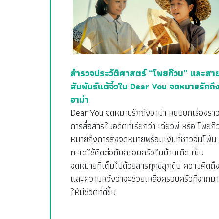
สำรวจประวัติศาสตร์ “โพยก๊วน” และสา
สัมพันธ์แต้จิ๋วใน Dear You จดหมายรักถึ
อาม่า
Dear You จดหมายรักถึงอาม่า หยิบยกเรื่องรา
การสื่อสารในอดีตที่เรียกว่า เฉียวพี หรือ โพยก๊
หมายถึงการส่งจดหมายพร้อมเงินที่ชาวจีนโพ้น
ทะเลใช้ติดต่อกับครอบครัวในบ้านเกิด เป็น
จดหมายที่เต็มไปด้วยสารทุกข์สุกดิบ ความคิดถึ
และความหวังว่าจะช่วยเหลือครอบครัวที่จากมา
ให้มีชีวิตที่ดีขึ้น