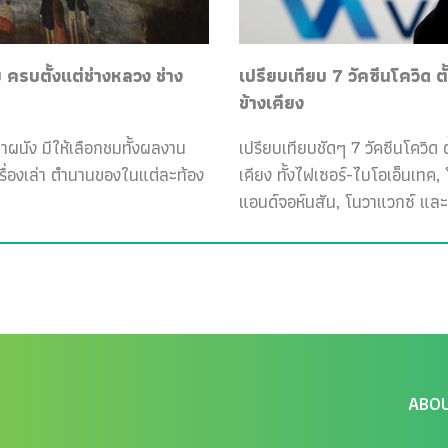
ครบตั้งแต่ช่างหลวง ช่าง
เปรียบเทียบ 7 วัคซีนโควิด ต
ข้างเคียง
ฝาผนัง มีให้เลือกชมทั้งผลงาน
เปรียบเทียบชัดๆ 7 วัคซีนโควิด ต
เรื่องเล่า ตำนานของในแต่ละท้อง
เคียง ทั้งไฟเซอร์-ไบโอเอ็นเทค
แอนด์จอห์นสัน, โนวาแวกซ์ และ
ABO