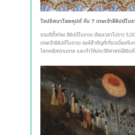
ไขปริศนาไอยคุปต์ กับ 7 เทพเจ้าอียิปต์โบ
ชวนตีตั๋วท่อง อียิปต์โบราณ ย้อนเวลาไปราว 5,00
เทพเจ้าอียิปต์โบราณ องค์สำคัญที่เกี่ยวเนื่อง
โลกหลังความตาย และทำให้ประวัติศาสตร์อียิปต์สน