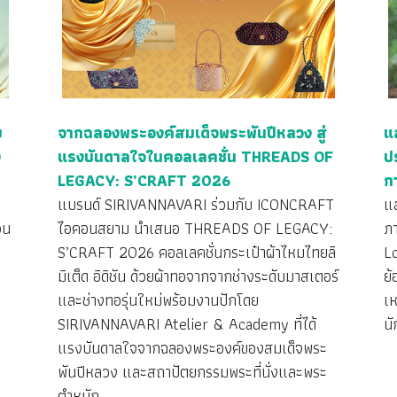
ย
จากฉลองพระองค์สมเด็จพระพันปีหลวง สู่
แ
ง
แรงบันดาลใจในคอลเลคชั่น THREADS OF
ป
LEGACY: S’CRAFT 2026
ก
ว
แบรนด์ SIRIVANNAVARI ร่วมกับ ICONCRAFT
แ
วน
ไอคอนสยาม นำเสนอ THREADS OF LEGACY:
ภ
S’CRAFT 2026 คอลเลคชั่นกระเป๋าผ้าไหมไทยลิ
L
มิเต็ด อิดิชัน ด้วยผ้าทอจากจากช่างระดับมาสเตอร์
ย้
ง
และช่างทอรุ่นใหม่พร้อมงานปักโดย
เห
SIRIVANNAVARI Atelier & Academy ที่ได้
นั
แรงบันดาลใจจากฉลองพระองค์ของสมเด็จพระ
พันปีหลวง และสถาปัตยกรรมพระที่นั่งและพระ
ตำหนัก