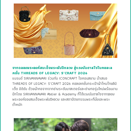
จากฉลองพระองค์สมเด็จพระพันปีหลวง สู่แรงบันดาลใจในคอลเล
คชั่น THREADS OF LEGACY: S’CRAFT 2026
แบรนด์ SIRIVANNAVARI ร่วมกับ ICONCRAFT ไอคอนสยาม นำเสนอ
THREADS OF LEGACY: S’CRAFT 2026 คอลเลคชั่นกระเป๋าผ้าไหมไทยลิมิ
เต็ด อิดิชัน ด้วยผ้าทอจากจากช่างระดับมาสเตอร์และช่างทอรุ่นใหม่พร้อมงาน
ปักโดย SIRIVANNAVARI Atelier & Academy ที่ได้แรงบันดาลใจจากฉลอง
พระองค์ของสมเด็จพระพันปีหลวง และสถาปัตยกรรมพระที่นั่งและพระ
ตำหนัก