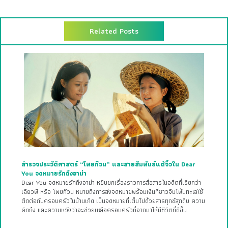
Related Posts
สำรวจประวัติศาสตร์ “โพยก๊วน” และสายสัมพันธ์แต้จิ๋วใน Dear
You จดหมายรักถึงอาม่า
Dear You จดหมายรักถึงอาม่า หยิบยกเรื่องราวการสื่อสารในอดีตที่เรียกว่า
เฉียวพี หรือ โพยก๊วน หมายถึงการส่งจดหมายพร้อมเงินที่ชาวจีนโพ้นทะเลใช้
ติดต่อกับครอบครัวในบ้านเกิด เป็นจดหมายที่เต็มไปด้วยสารทุกข์สุกดิบ ความ
คิดถึง และความหวังว่าจะช่วยเหลือครอบครัวที่จากมาให้มีชีวิตที่ดีขึ้น