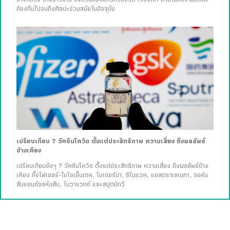
ท้องถิ่นไปจนถึงศิลปะร่วมสมัยในปัจจุบัน
เปรียบเทียบ 7 วัคซีนโควิด ตั้งแต่ประสิทธิภาพ ความเสี่ยง ถึงผลลัพธ์
ข้างเคียง
เปรียบเทียบชัดๆ 7 วัคซีนโควิด ตั้งแต่ประสิทธิภาพ ความเสี่ยง ถึงผลลัพธ์ข้าง
เคียง ทั้งไฟเซอร์-ไบโอเอ็นเทค, โมเดอร์นา, ซิโนแวค, แอสตราเซเนกา, จอห์น
สันแอนด์จอห์นสัน, โนวาแวกซ์ และสปุตนิกวี