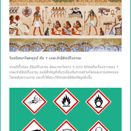
ไขปริศนาไอยคุปต์ กับ 7 เทพเจ้าอียิปต์โบราณ
ชวนตีตั๋วท่อง อียิปต์โบราณ ย้อนเวลาไปราว 5,000 ปีก่อนกับเรื่องราวของ 7
เทพเจ้าอียิปต์โบราณ องค์สำคัญที่เกี่ยวเนื่องกับการสร้างโลกและการปกครอง
โลกหลังความตาย และทำให้ประวัติศาสตร์อียิปต์สนุกยิ่งขึ้น