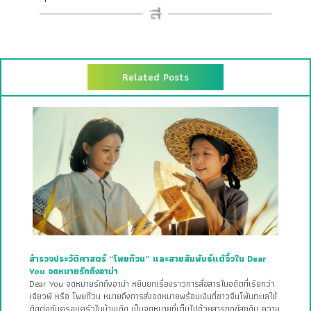
Related Posts
สำรวจประวัติศาสตร์ “โพยก๊วน” และสายสัมพันธ์แต้จิ๋วใน Dear
You จดหมายรักถึงอาม่า
Dear You จดหมายรักถึงอาม่า หยิบยกเรื่องราวการสื่อสารในอดีตที่เรียกว่า
เฉียวพี หรือ โพยก๊วน หมายถึงการส่งจดหมายพร้อมเงินที่ชาวจีนโพ้นทะเลใช้
ติดต่อกับครอบครัวในบ้านเกิด เป็นจดหมายที่เต็มไปด้วยสารทุกข์สุกดิบ ความ