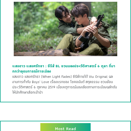
แสงดาว แสงศรัทธา : ซีรีส์ BL ชวนมองประวัติศาสตร์ 6 ตุลา ที่มา
กกว่าอุดมการณ์การเมือง
แสงดาว แสงศรัทธา (When Light Fades) ซีรีส์ภายใต้ Viu Original ผล
งานการกำกับ Boys’ Love เรื่องแรกของ โชคอนันต์ สกุลธรรม ชวนย้อน
ประวัติศาสตร์ 6 ตุลาคม 2519 เมื่อเหตุการณ์นองเลือดทางการเมืองผลักดัน
ให้นักศึกษาเลือกเข้าป่า
Most Read