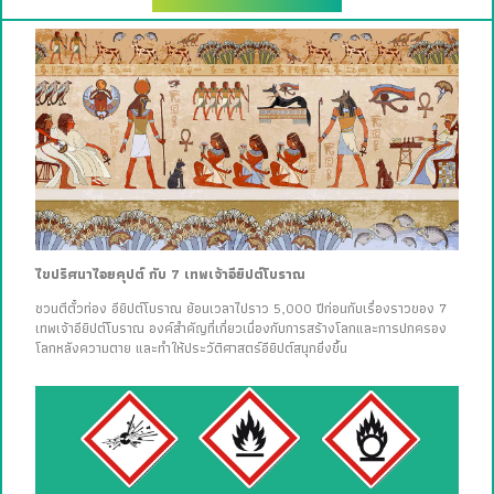
ไขปริศนาไอยคุปต์ กับ 7 เทพเจ้าอียิปต์โบราณ
ชวนตีตั๋วท่อง อียิปต์โบราณ ย้อนเวลาไปราว 5,000 ปีก่อนกับเรื่องราวของ 7
เทพเจ้าอียิปต์โบราณ องค์สำคัญที่เกี่ยวเนื่องกับการสร้างโลกและการปกครอง
โลกหลังความตาย และทำให้ประวัติศาสตร์อียิปต์สนุกยิ่งขึ้น