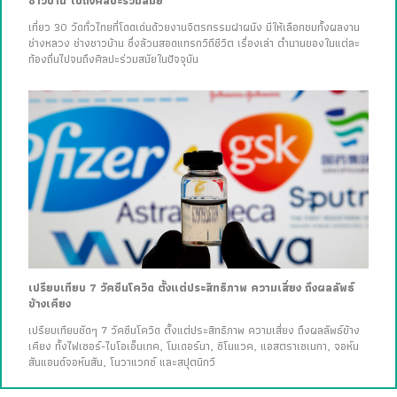
ชาวบ้าน ไปถึงศิลปะร่วมสมัย
เที่ยว 30 วัดทั่วไทยที่โดดเด่นด้วยงานจิตรกรรมฝาผนัง มีให้เลือกชมทั้งผลงาน
ช่างหลวง ช่างชาวบ้าน ซึ่งล้วนสอดแทรกวิถีชีวิต เรื่องเล่า ตำนานของในแต่ละ
ท้องถิ่นไปจนถึงศิลปะร่วมสมัยในปัจจุบัน
เปรียบเทียบ 7 วัคซีนโควิด ตั้งแต่ประสิทธิภาพ ความเสี่ยง ถึงผลลัพธ์
ข้างเคียง
เปรียบเทียบชัดๆ 7 วัคซีนโควิด ตั้งแต่ประสิทธิภาพ ความเสี่ยง ถึงผลลัพธ์ข้าง
เคียง ทั้งไฟเซอร์-ไบโอเอ็นเทค, โมเดอร์นา, ซิโนแวค, แอสตราเซเนกา, จอห์น
สันแอนด์จอห์นสัน, โนวาแวกซ์ และสปุตนิกวี