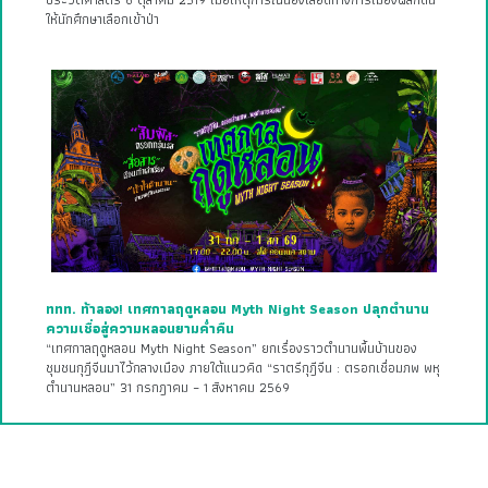
ให้นักศึกษาเลือกเข้าป่า
ททท. ท้าลอง! เทศกาลฤดูหลอน Myth Night Season ปลุกตำนาน
ความเชื่อสู่ความหลอนยามค่ำคืน
“เทศกาลฤดูหลอน Myth Night Season” ยกเรื่องราวตำนานพื้นบ้านของ
ชุมชนกุฎีจีนมาไว้กลางเมือง ภายใต้แนวคิด “ราตรีกุฎีจีน : ตรอกเชื่อมภพ พหุ
ตำนานหลอน” 31 กรกฎาคม – 1 สิงหาคม 2569