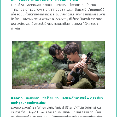
คชั่น THREADS OF LEGACY: S’CRAFT 2026
แบรนด์ SIRIVANNAVARI ร่วมกับ ICONCRAFT ไอคอนสยาม นำเสนอ
THREADS OF LEGACY: S’CRAFT 2026 คอลเลคชั่นกระเป๋าผ้าไหมไทยลิมิ
เต็ด อิดิชัน ด้วยผ้าทอจากจากช่างระดับมาสเตอร์และช่างทอรุ่นใหม่พร้อมงาน
ปักโดย SIRIVANNAVARI Atelier & Academy ที่ได้แรงบันดาลใจจากฉลอง
พระองค์ของสมเด็จพระพันปีหลวง และสถาปัตยกรรมพระที่นั่งและพระ
ตำหนัก
แสงดาว แสงศรัทธา : ซีรีส์ BL ชวนมองประวัติศาสตร์ 6 ตุลา ที่มา
กกว่าอุดมการณ์การเมือง
แสงดาว แสงศรัทธา (When Light Fades) ซีรีส์ภายใต้ Viu Original ผล
งานการกำกับ Boys’ Love เรื่องแรกของ โชคอนันต์ สกุลธรรม ชวนย้อน
ประวัติศาสตร์ 6 ตุลาคม 2519 เมื่อเหตุการณ์นองเลือดทางการเมืองผลักดัน