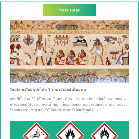
Most Read
ไขปริศนาไอยคุปต์ กับ 7 เทพเจ้าอียิปต์โบราณ
ชวนตีตั๋วท่อง อียิปต์โบราณ ย้อนเวลาไปราว 5,000 ปีก่อนกับเรื่องราวของ 7
เทพเจ้าอียิปต์โบราณ องค์สำคัญที่เกี่ยวเนื่องกับการสร้างโลกและการปกครอง
โลกหลังความตาย และทำให้ประวัติศาสตร์อียิปต์สนุกยิ่งขึ้น