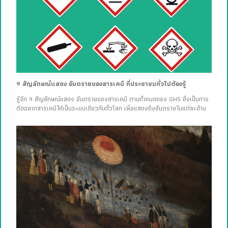
9 สัญลักษณ์แสดง อันตรายของสารเคมี ที่ประชาชนทั่วไปต้องรู้
รู้จัก 9 สัญลักษณ์แสดง อันตรายของสารเคมี ตามกำหนดของ GHS ซึ่งเป็นการ
ติดฉลากสารเคมีให้เป็นระบบเดียวกันทั่วโลก เพื่อแสดงถึงอันตรายในแต่ละด้าน