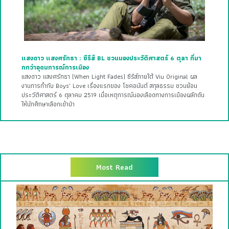
แสงดาว แสงศรัทธา : ซีรีส์ BL ชวนมองประวัติศาสตร์ 6 ตุลา ที่มา
กกว่าอุดมการณ์การเมือง
แสงดาว แสงศรัทธา (When Light Fades) ซีรีส์ภายใต้ Viu Original ผล
งานการกำกับ Boys’ Love เรื่องแรกของ โชคอนันต์ สกุลธรรม ชวนย้อน
ประวัติศาสตร์ 6 ตุลาคม 2519 เมื่อเหตุการณ์นองเลือดทางการเมืองผลักดัน
ให้นักศึกษาเลือกเข้าป่า
Most Read