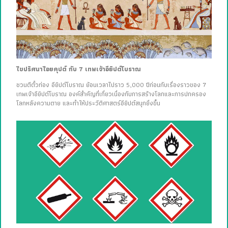
ไขปริศนาไอยคุปต์ กับ 7 เทพเจ้าอียิปต์โบราณ
ชวนตีตั๋วท่อง อียิปต์โบราณ ย้อนเวลาไปราว 5,000 ปีก่อนกับเรื่องราวของ 7
เทพเจ้าอียิปต์โบราณ องค์สำคัญที่เกี่ยวเนื่องกับการสร้างโลกและการปกครอง
โลกหลังความตาย และทำให้ประวัติศาสตร์อียิปต์สนุกยิ่งขึ้น