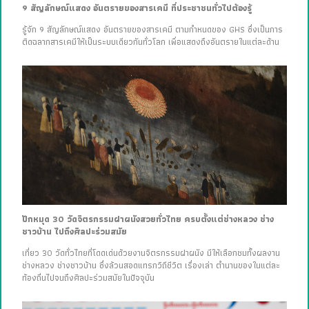
9 สัญลักษณ์แสดง อันตรายของสารเคมี ที่ประชาชนทั่วไปต้องรู้
รู้จัก 9 สัญลักษณ์แสดง อันตรายของสารเคมี ตามกำหนดของ GHS ซึ่งเป็นการ
ติดฉลากสารเคมีให้เป็นระบบเดียวกันทั่วโลก เพื่อแสดงถึงอันตรายในแต่ละด้าน
ปักหมุด 30 วัดจิตรกรรมฝาผนังสวยทั่วไทย ครบตั้งแต่ช่างหลวง ช่าง
ชาวบ้าน ไปถึงศิลปะร่วมสมัย
เที่ยว 30 วัดทั่วไทยที่โดดเด่นด้วยงานจิตรกรรมฝาผนัง มีให้เลือกชมทั้งผลงาน
ช่างหลวง ช่างชาวบ้าน ซึ่งล้วนสอดแทรกวิถีชีวิต เรื่องเล่า ตำนานของในแต่ละ
ท้องถิ่นไปจนถึงศิลปะร่วมสมัยในปัจจุบัน