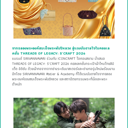
จากฉลองพระองค์สมเด็จพระพันปีหลวง สู่แรงบันดาลใจในคอลเล
คชั่น THREADS OF LEGACY: S’CRAFT 2026
แบรนด์ SIRIVANNAVARI ร่วมกับ ICONCRAFT ไอคอนสยาม นำเสนอ
THREADS OF LEGACY: S’CRAFT 2026 คอลเลคชั่นกระเป๋าผ้าไหมไทยลิมิ
เต็ด อิดิชัน ด้วยผ้าทอจากจากช่างระดับมาสเตอร์และช่างทอรุ่นใหม่พร้อมงาน
ปักโดย SIRIVANNAVARI Atelier & Academy ที่ได้แรงบันดาลใจจากฉลอง
พระองค์ของสมเด็จพระพันปีหลวง และสถาปัตยกรรมพระที่นั่งและพระ
ตำหนัก