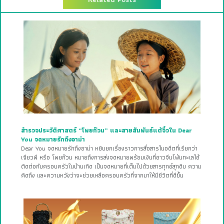
สำรวจประวัติศาสตร์ “โพยก๊วน” และสายสัมพันธ์แต้จิ๋วใน Dear
You จดหมายรักถึงอาม่า
Dear You จดหมายรักถึงอาม่า หยิบยกเรื่องราวการสื่อสารในอดีตที่เรียกว่า
เฉียวพี หรือ โพยก๊วน หมายถึงการส่งจดหมายพร้อมเงินที่ชาวจีนโพ้นทะเลใช้
ติดต่อกับครอบครัวในบ้านเกิด เป็นจดหมายที่เต็มไปด้วยสารทุกข์สุกดิบ ความ
คิดถึง และความหวังว่าจะช่วยเหลือครอบครัวที่จากมาให้มีชีวิตที่ดีขึ้น