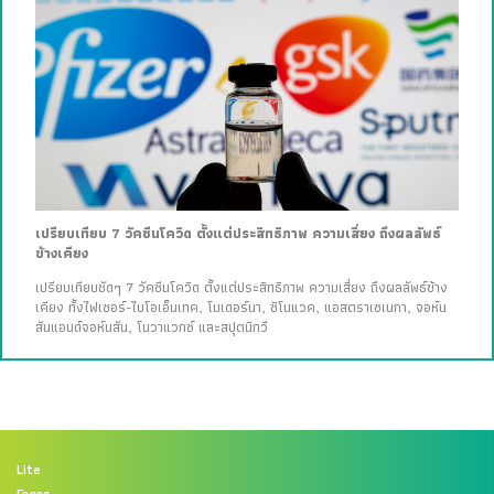
เปรียบเทียบ 7 วัคซีนโควิด ตั้งแต่ประสิทธิภาพ ความเสี่ยง ถึงผลลัพธ์
ข้างเคียง
เปรียบเทียบชัดๆ 7 วัคซีนโควิด ตั้งแต่ประสิทธิภาพ ความเสี่ยง ถึงผลลัพธ์ข้าง
เคียง ทั้งไฟเซอร์-ไบโอเอ็นเทค, โมเดอร์นา, ซิโนแวค, แอสตราเซเนกา, จอห์น
สันแอนด์จอห์นสัน, โนวาแวกซ์ และสปุตนิกวี
Lite
Faces