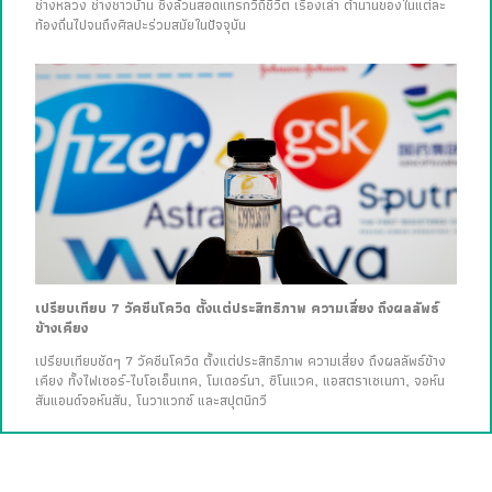
ช่างหลวง ช่างชาวบ้าน ซึ่งล้วนสอดแทรกวิถีชีวิต เรื่องเล่า ตำนานของในแต่ละ
ท้องถิ่นไปจนถึงศิลปะร่วมสมัยในปัจจุบัน
เปรียบเทียบ 7 วัคซีนโควิด ตั้งแต่ประสิทธิภาพ ความเสี่ยง ถึงผลลัพธ์
ข้างเคียง
เปรียบเทียบชัดๆ 7 วัคซีนโควิด ตั้งแต่ประสิทธิภาพ ความเสี่ยง ถึงผลลัพธ์ข้าง
เคียง ทั้งไฟเซอร์-ไบโอเอ็นเทค, โมเดอร์นา, ซิโนแวค, แอสตราเซเนกา, จอห์น
สันแอนด์จอห์นสัน, โนวาแวกซ์ และสปุตนิกวี