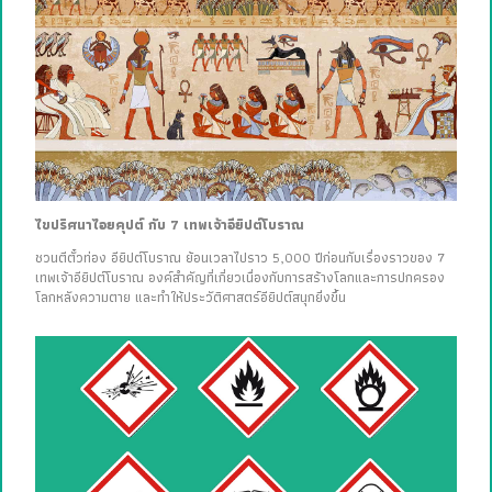
ไขปริศนาไอยคุปต์ กับ 7 เทพเจ้าอียิปต์โบราณ
ชวนตีตั๋วท่อง อียิปต์โบราณ ย้อนเวลาไปราว 5,000 ปีก่อนกับเรื่องราวของ 7
เทพเจ้าอียิปต์โบราณ องค์สำคัญที่เกี่ยวเนื่องกับการสร้างโลกและการปกครอง
โลกหลังความตาย และทำให้ประวัติศาสตร์อียิปต์สนุกยิ่งขึ้น