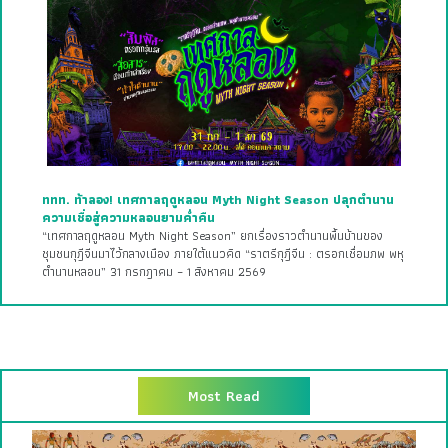
ททท. ท้าลอง! เทศกาลฤดูหลอน Myth Night Season ปลุกตำนาน
ความเชื่อสู่ความหลอนยามค่ำคืน
“เทศกาลฤดูหลอน Myth Night Season” ยกเรื่องราวตำนานพื้นบ้านของ
ชุมชนกุฎีจีนมาไว้กลางเมือง ภายใต้แนวคิด “ราตรีกุฎีจีน : ตรอกเชื่อมภพ พหุ
ตำนานหลอน” 31 กรกฎาคม – 1 สิงหาคม 2569
Most Read