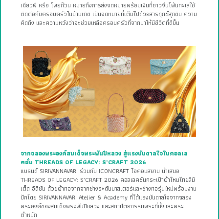
เฉียวพี หรือ โพยก๊วน หมายถึงการส่งจดหมายพร้อมเงินที่ชาวจีนโพ้นทะเลใช้
ติดต่อกับครอบครัวในบ้านเกิด เป็นจดหมายที่เต็มไปด้วยสารทุกข์สุกดิบ ความ
คิดถึง และความหวังว่าจะช่วยเหลือครอบครัวที่จากมาให้มีชีวิตที่ดีขึ้น
จากฉลองพระองค์สมเด็จพระพันปีหลวง สู่แรงบันดาลใจในคอลเล
คชั่น THREADS OF LEGACY: S’CRAFT 2026
แบรนด์ SIRIVANNAVARI ร่วมกับ ICONCRAFT ไอคอนสยาม นำเสนอ
THREADS OF LEGACY: S’CRAFT 2026 คอลเลคชั่นกระเป๋าผ้าไหมไทยลิมิ
เต็ด อิดิชัน ด้วยผ้าทอจากจากช่างระดับมาสเตอร์และช่างทอรุ่นใหม่พร้อมงาน
ปักโดย SIRIVANNAVARI Atelier & Academy ที่ได้แรงบันดาลใจจากฉลอง
พระองค์ของสมเด็จพระพันปีหลวง และสถาปัตยกรรมพระที่นั่งและพระ
ตำหนัก