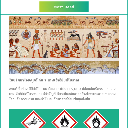
Most Read
ไขปริศนาไอยคุปต์ กับ 7 เทพเจ้าอียิปต์โบราณ
ชวนตีตั๋วท่อง อียิปต์โบราณ ย้อนเวลาไปราว 5,000 ปีก่อนกับเรื่องราวของ 7
เทพเจ้าอียิปต์โบราณ องค์สำคัญที่เกี่ยวเนื่องกับการสร้างโลกและการปกครอง
โลกหลังความตาย และทำให้ประวัติศาสตร์อียิปต์สนุกยิ่งขึ้น