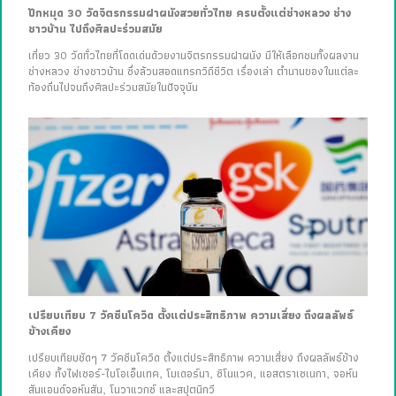
ปักหมุด 30 วัดจิตรกรรมฝาผนังสวยทั่วไทย ครบตั้งแต่ช่างหลวง ช่าง
ชาวบ้าน ไปถึงศิลปะร่วมสมัย
เที่ยว 30 วัดทั่วไทยที่โดดเด่นด้วยงานจิตรกรรมฝาผนัง มีให้เลือกชมทั้งผลงาน
ช่างหลวง ช่างชาวบ้าน ซึ่งล้วนสอดแทรกวิถีชีวิต เรื่องเล่า ตำนานของในแต่ละ
ท้องถิ่นไปจนถึงศิลปะร่วมสมัยในปัจจุบัน
เปรียบเทียบ 7 วัคซีนโควิด ตั้งแต่ประสิทธิภาพ ความเสี่ยง ถึงผลลัพธ์
ข้างเคียง
เปรียบเทียบชัดๆ 7 วัคซีนโควิด ตั้งแต่ประสิทธิภาพ ความเสี่ยง ถึงผลลัพธ์ข้าง
เคียง ทั้งไฟเซอร์-ไบโอเอ็นเทค, โมเดอร์นา, ซิโนแวค, แอสตราเซเนกา, จอห์น
สันแอนด์จอห์นสัน, โนวาแวกซ์ และสปุตนิกวี