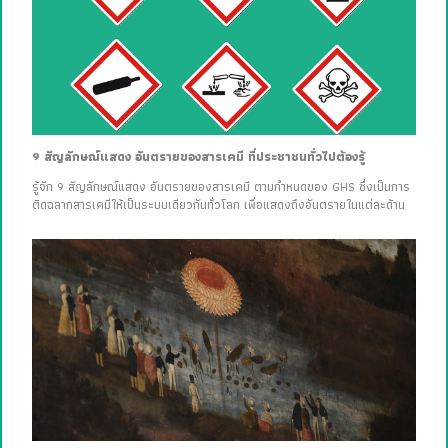
9 สัญลักษณ์แสดง อันตรายของสารเคมี ที่ประชาชนทั่วไปต้องรู้
รู้จัก 9 สัญลักษณ์แสดง อันตรายของสารเคมี ตามกำหนดของ GHS ซึ่งเป็นการ
ติดฉลากสารเคมีให้เป็นระบบเดียวกันทั่วโลก เพื่อแสดงถึงอันตรายในแต่ละด้าน