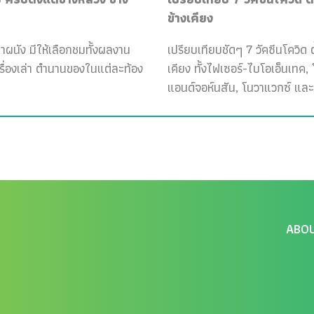
ข้างเคียง
ฝาผนัง มีให้เลือกชมทั้งผลงาน
เปรียบเทียบชัดๆ 7 วัคซีนโควิด ต
เรื่องเล่า ตำนานของในแต่ละท้อง
เคียง ทั้งไฟเซอร์-ไบโอเอ็นเทค
แอนด์จอห์นสัน, โนวาแวกซ์ และ
ABO