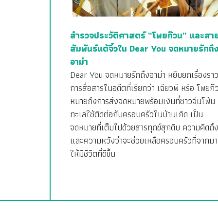
สำรวจประวัติศาสตร์ “โพยก๊วน” และสา
สัมพันธ์แต้จิ๋วใน Dear You จดหมายรักถึ
อาม่า
Dear You จดหมายรักถึงอาม่า หยิบยกเรื่องรา
การสื่อสารในอดีตที่เรียกว่า เฉียวพี หรือ โพยก๊
หมายถึงการส่งจดหมายพร้อมเงินที่ชาวจีนโพ้น
ทะเลใช้ติดต่อกับครอบครัวในบ้านเกิด เป็น
จดหมายที่เต็มไปด้วยสารทุกข์สุกดิบ ความคิดถึ
และความหวังว่าจะช่วยเหลือครอบครัวที่จากมา
ให้มีชีวิตที่ดีขึ้น