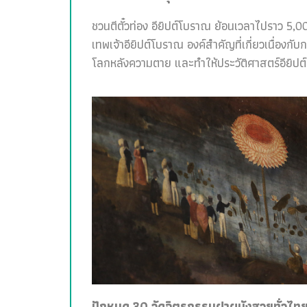
ชวนตีตั๋วท่อง อียิปต์โบราณ ย้อนเวลาไปราว 5,00
เทพเจ้าอียิปต์โบราณ องค์สำคัญที่เกี่ยวเนื่อง
โลกหลังความตาย และทำให้ประวัติศาสตร์อียิปต์สน
ปักหมุด 30 วัดจิตรกรรมฝาผนังสวยทั่วไทย 