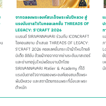
ย
จากฉลองพระองค์สมเด็จพระพันปีหลวง สู่
แ
ง
แรงบันดาลใจในคอลเลคชั่น THREADS OF
ป
LEGACY: S’CRAFT 2026
ก
ว
แบรนด์ SIRIVANNAVARI ร่วมกับ ICONCRAFT
แ
วน
ไอคอนสยาม นำเสนอ THREADS OF LEGACY:
ภ
S’CRAFT 2026 คอลเลคชั่นกระเป๋าผ้าไหมไทยลิ
L
มิเต็ด อิดิชัน ด้วยผ้าทอจากจากช่างระดับมาสเตอร์
ย้
ง
และช่างทอรุ่นใหม่พร้อมงานปักโดย
เห
SIRIVANNAVARI Atelier & Academy ที่ได้
นั
แรงบันดาลใจจากฉลองพระองค์ของสมเด็จพระ
พันปีหลวง และสถาปัตยกรรมพระที่นั่งและพระ
ตำหนัก