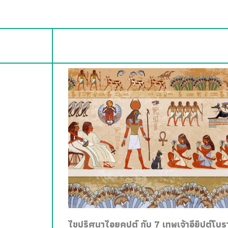
ไขปริศนาไอยคุปต์ กับ 7 เทพเจ้าอียิปต์โบ