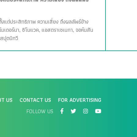
ั้งแต่ประสิทธิภาพ ความเสี่ยง ถึงผลลัพธ์ข้าง
, โมเดอร์นา, ซิโนแวค, แอสตราเซเนกา, จอห์นสัน
สปุตนิกวี
UT US
CONTACT US
FOR ADVERTISING
FOLLOW US