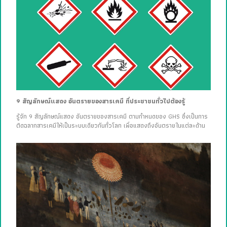
9 สัญลักษณ์แสดง อันตรายของสารเคมี ที่ประชาชนทั่วไปต้องรู้
รู้จัก 9 สัญลักษณ์แสดง อันตรายของสารเคมี ตามกำหนดของ GHS ซึ่งเป็นการ
ติดฉลากสารเคมีให้เป็นระบบเดียวกันทั่วโลก เพื่อแสดงถึงอันตรายในแต่ละด้าน