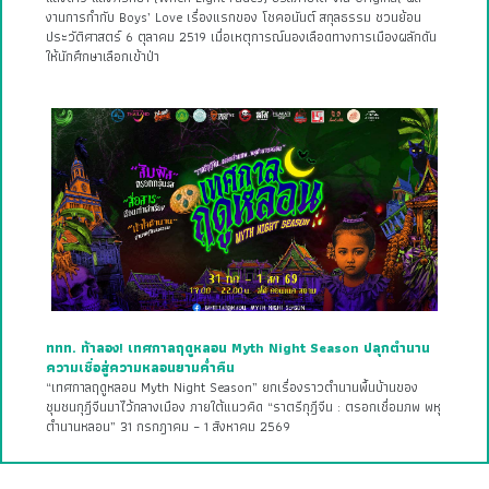
งานการกำกับ Boys’ Love เรื่องแรกของ โชคอนันต์ สกุลธรรม ชวนย้อน
ประวัติศาสตร์ 6 ตุลาคม 2519 เมื่อเหตุการณ์นองเลือดทางการเมืองผลักดัน
ให้นักศึกษาเลือกเข้าป่า
ททท. ท้าลอง! เทศกาลฤดูหลอน Myth Night Season ปลุกตำนาน
ความเชื่อสู่ความหลอนยามค่ำคืน
“เทศกาลฤดูหลอน Myth Night Season” ยกเรื่องราวตำนานพื้นบ้านของ
ชุมชนกุฎีจีนมาไว้กลางเมือง ภายใต้แนวคิด “ราตรีกุฎีจีน : ตรอกเชื่อมภพ พหุ
ตำนานหลอน” 31 กรกฎาคม – 1 สิงหาคม 2569