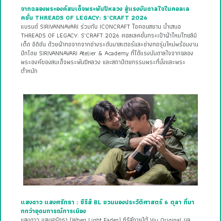
จากฉลองพระองค์สมเด็จพระพันปีหลวง สู่แรงบันดาลใจในคอลเล
คชั่น THREADS OF LEGACY: S’CRAFT 2026
แบรนด์ SIRIVANNAVARI ร่วมกับ ICONCRAFT ไอคอนสยาม นำเสนอ
THREADS OF LEGACY: S’CRAFT 2026 คอลเลคชั่นกระเป๋าผ้าไหมไทยลิมิ
เต็ด อิดิชัน ด้วยผ้าทอจากจากช่างระดับมาสเตอร์และช่างทอรุ่นใหม่พร้อมงาน
ปักโดย SIRIVANNAVARI Atelier & Academy ที่ได้แรงบันดาลใจจากฉลอง
พระองค์ของสมเด็จพระพันปีหลวง และสถาปัตยกรรมพระที่นั่งและพระ
ตำหนัก
แสงดาว แสงศรัทธา : ซีรีส์ BL ชวนมองประวัติศาสตร์ 6 ตุลา ที่มา
กกว่าอุดมการณ์การเมือง
แสงดาว แสงศรัทธา (When Light Fades) ซีรีส์ภายใต้ Viu Original ผล