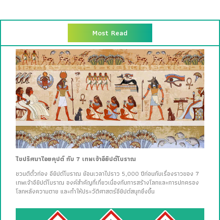
Most Read
ไขปริศนาไอยคุปต์ กับ 7 เทพเจ้าอียิปต์โบราณ
ชวนตีตั๋วท่อง อียิปต์โบราณ ย้อนเวลาไปราว 5,000 ปีก่อนกับเรื่องราวของ 7
เทพเจ้าอียิปต์โบราณ องค์สำคัญที่เกี่ยวเนื่องกับการสร้างโลกและการปกครอง
โลกหลังความตาย และทำให้ประวัติศาสตร์อียิปต์สนุกยิ่งขึ้น