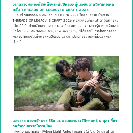
จากฉลองพระองค์สมเด็จพระพันปีหลวง สู่แรงบันดาลใจในคอลเล
คชั่น THREADS OF LEGACY: S’CRAFT 2026
แบรนด์ SIRIVANNAVARI ร่วมกับ ICONCRAFT ไอคอนสยาม นำเสนอ
THREADS OF LEGACY: S’CRAFT 2026 คอลเลคชั่นกระเป๋าผ้าไหมไทยลิมิ
เต็ด อิดิชัน ด้วยผ้าทอจากจากช่างระดับมาสเตอร์และช่างทอรุ่นใหม่พร้อมงาน
ปักโดย SIRIVANNAVARI Atelier & Academy ที่ได้แรงบันดาลใจจากฉลอง
พระองค์ของสมเด็จพระพันปีหลวง และสถาปัตยกรรมพระที่นั่งและพระ
ตำหนัก
แสงดาว แสงศรัทธา : ซีรีส์ BL ชวนมองประวัติศาสตร์ 6 ตุลา ที่มา
กกว่าอุดมการณ์การเมือง
แสงดาว แสงศรัทธา (When Light Fades) ซีรีส์ภายใต้ Viu Original ผล