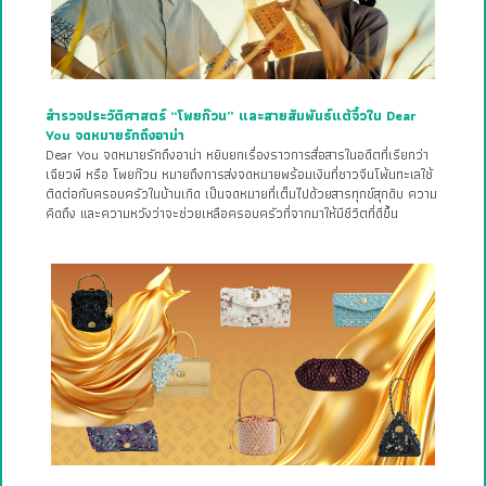
สำรวจประวัติศาสตร์ “โพยก๊วน” และสายสัมพันธ์แต้จิ๋วใน Dear
You จดหมายรักถึงอาม่า
Dear You จดหมายรักถึงอาม่า หยิบยกเรื่องราวการสื่อสารในอดีตที่เรียกว่า
เฉียวพี หรือ โพยก๊วน หมายถึงการส่งจดหมายพร้อมเงินที่ชาวจีนโพ้นทะเลใช้
ติดต่อกับครอบครัวในบ้านเกิด เป็นจดหมายที่เต็มไปด้วยสารทุกข์สุกดิบ ความ
คิดถึง และความหวังว่าจะช่วยเหลือครอบครัวที่จากมาให้มีชีวิตที่ดีขึ้น