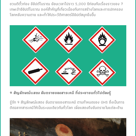
ชวนตีตั๋วท่อง อียิปต์โบราณ ย้อนเวลาไปราว 5,000 ปีก่อนกับเรื่องราวของ 7
เทพเจ้าอียิปต์โบราณ องค์สำคัญที่เกี่ยวเนื่องกับการสร้างโลกและการปกครอง
โลกหลังความตาย และทำให้ประวัติศาสตร์อียิปต์สนุกยิ่งขึ้น
9 สัญลักษณ์แสดง อันตรายของสารเคมี ที่ประชาชนทั่วไปต้องรู้
รู้จัก 9 สัญลักษณ์แสดง อันตรายของสารเคมี ตามกำหนดของ GHS ซึ่งเป็นการ
ติดฉลากสารเคมีให้เป็นระบบเดียวกันทั่วโลก เพื่อแสดงถึงอันตรายในแต่ละด้าน