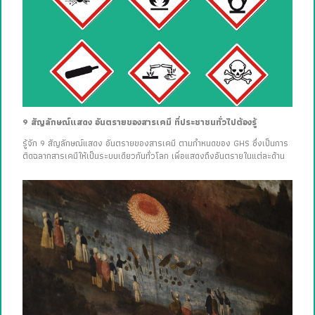
9 สัญลักษณ์แสดง อันตรายของสารเคมี ที่ประชาชนทั่วไปต้องรู้
รู้จัก 9 สัญลักษณ์แสดง อันตรายของสารเคมี ตามกำหนดของ GHS ซึ่งเป็นการ
ติดฉลากสารเคมีให้เป็นระบบเดียวกันทั่วโลก เพื่อแสดงถึงอันตรายในแต่ละด้าน