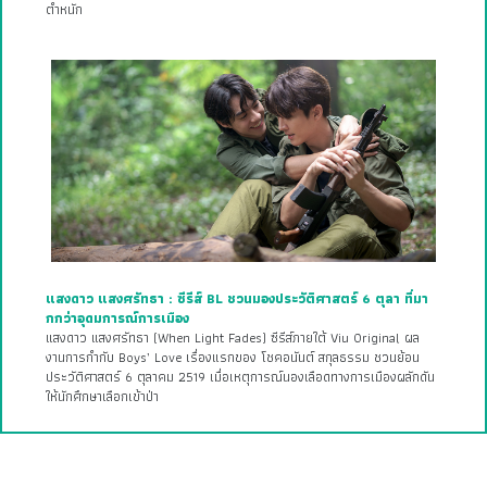
ตำหนัก
แสงดาว แสงศรัทธา : ซีรีส์ BL ชวนมองประวัติศาสตร์ 6 ตุลา ที่มา
กกว่าอุดมการณ์การเมือง
แสงดาว แสงศรัทธา (When Light Fades) ซีรีส์ภายใต้ Viu Original ผล
งานการกำกับ Boys’ Love เรื่องแรกของ โชคอนันต์ สกุลธรรม ชวนย้อน
ประวัติศาสตร์ 6 ตุลาคม 2519 เมื่อเหตุการณ์นองเลือดทางการเมืองผลักดัน
ให้นักศึกษาเลือกเข้าป่า