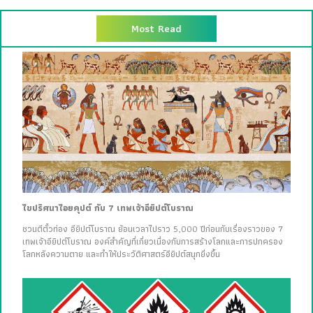
Most Read
ไขปริศนาไอยคุปต์ กับ 7 เทพเจ้าอียิปต์โบราณ
ชวนตีตั๋วท่อง อียิปต์โบราณ ย้อนเวลาไปราว 5,000 ปีก่อนกับเรื่องราวของ 7
เทพเจ้าอียิปต์โบราณ องค์สำคัญที่เกี่ยวเนื่องกับการสร้างโลกและการปกครอง
โลกหลังความตาย และทำให้ประวัติศาสตร์อียิปต์สนุกยิ่งขึ้น