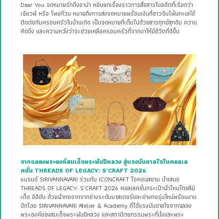
Dear You จดหมายรักถึงอาม่า หยิบยกเรื่องราวการสื่อสารในอดีตที่เรียกว่า
เฉียวพี หรือ โพยก๊วน หมายถึงการส่งจดหมายพร้อมเงินที่ชาวจีนโพ้นทะเลใช้
ติดต่อกับครอบครัวในบ้านเกิด เป็นจดหมายที่เต็มไปด้วยสารทุกข์สุกดิบ ความ
คิดถึง และความหวังว่าจะช่วยเหลือครอบครัวที่จากมาให้มีชีวิตที่ดีขึ้น
จากฉลองพระองค์สมเด็จพระพันปีหลวง สู่แรงบันดาลใจในคอลเล
คชั่น THREADS OF LEGACY: S’CRAFT 2026
แบรนด์ SIRIVANNAVARI ร่วมกับ ICONCRAFT ไอคอนสยาม นำเสนอ
THREADS OF LEGACY: S’CRAFT 2026 คอลเลคชั่นกระเป๋าผ้าไหมไทยลิมิ
เต็ด อิดิชัน ด้วยผ้าทอจากจากช่างระดับมาสเตอร์และช่างทอรุ่นใหม่พร้อมงาน
ปักโดย SIRIVANNAVARI Atelier & Academy ที่ได้แรงบันดาลใจจากฉลอง
พระองค์ของสมเด็จพระพันปีหลวง และสถาปัตยกรรมพระที่นั่งและพระ