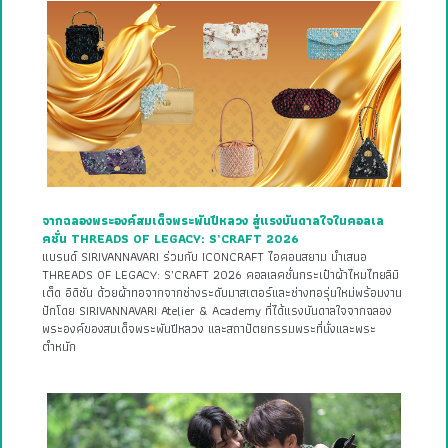
จากฉลองพระองค์สมเด็จพระพันปีหลวง สู่แรงบันดาลใจในคอลเล
คชั่น THREADS OF LEGACY: S’CRAFT 2026
แบรนด์ SIRIVANNAVARI ร่วมกับ ICONCRAFT ไอคอนสยาม นำเสนอ
THREADS OF LEGACY: S’CRAFT 2026 คอลเลคชั่นกระเป๋าผ้าไหมไทยลิมิ
เต็ด อิดิชัน ด้วยผ้าทอจากจากช่างระดับมาสเตอร์และช่างทอรุ่นใหม่พร้อมงาน
ปักโดย SIRIVANNAVARI Atelier & Academy ที่ได้แรงบันดาลใจจากฉลอง
พระองค์ของสมเด็จพระพันปีหลวง และสถาปัตยกรรมพระที่นั่งและพระ
ตำหนัก