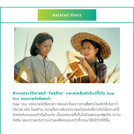
Related Posts
สำรวจประวัติศาสตร์ “โพยก๊วน” และสายสัมพันธ์แต้จิ๋วใน Dear
You จดหมายรักถึงอาม่า
Dear You จดหมายรักถึงอาม่า หยิบยกเรื่องราวการสื่อสารในอดีตที่เรียกว่า
เฉียวพี หรือ โพยก๊วน หมายถึงการส่งจดหมายพร้อมเงินที่ชาวจีนโพ้นทะเลใช้
ติดต่อกับครอบครัวในบ้านเกิด เป็นจดหมายที่เต็มไปด้วยสารทุกข์สุกดิบ ความ
คิดถึง และความหวังว่าจะช่วยเหลือครอบครัวที่จากมาให้มีชีวิตที่ดีขึ้น