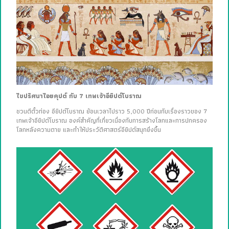
ไขปริศนาไอยคุปต์ กับ 7 เทพเจ้าอียิปต์โบราณ
ชวนตีตั๋วท่อง อียิปต์โบราณ ย้อนเวลาไปราว 5,000 ปีก่อนกับเรื่องราวของ 7
เทพเจ้าอียิปต์โบราณ องค์สำคัญที่เกี่ยวเนื่องกับการสร้างโลกและการปกครอง
โลกหลังความตาย และทำให้ประวัติศาสตร์อียิปต์สนุกยิ่งขึ้น