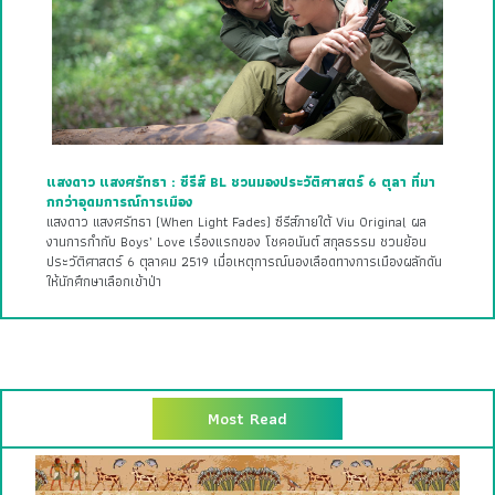
แสงดาว แสงศรัทธา : ซีรีส์ BL ชวนมองประวัติศาสตร์ 6 ตุลา ที่มา
กกว่าอุดมการณ์การเมือง
แสงดาว แสงศรัทธา (When Light Fades) ซีรีส์ภายใต้ Viu Original ผล
งานการกำกับ Boys’ Love เรื่องแรกของ โชคอนันต์ สกุลธรรม ชวนย้อน
ประวัติศาสตร์ 6 ตุลาคม 2519 เมื่อเหตุการณ์นองเลือดทางการเมืองผลักดัน
ให้นักศึกษาเลือกเข้าป่า
Most Read