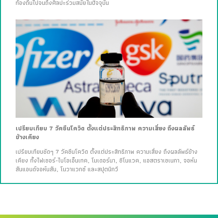
ท้องถิ่นไปจนถึงศิลปะร่วมสมัยในปัจจุบัน
เปรียบเทียบ 7 วัคซีนโควิด ตั้งแต่ประสิทธิภาพ ความเสี่ยง ถึงผลลัพธ์
ข้างเคียง
เปรียบเทียบชัดๆ 7 วัคซีนโควิด ตั้งแต่ประสิทธิภาพ ความเสี่ยง ถึงผลลัพธ์ข้าง
เคียง ทั้งไฟเซอร์-ไบโอเอ็นเทค, โมเดอร์นา, ซิโนแวค, แอสตราเซเนกา, จอห์น
สันแอนด์จอห์นสัน, โนวาแวกซ์ และสปุตนิกวี