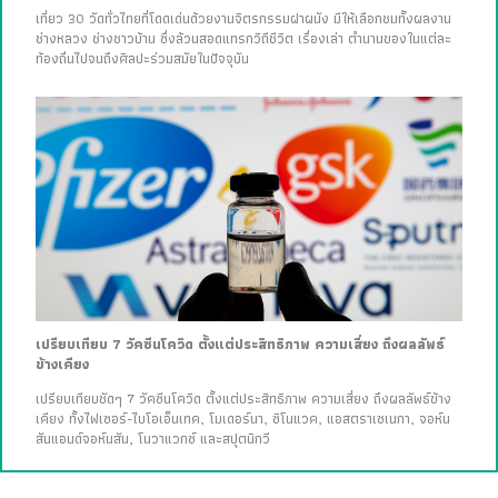
เที่ยว 30 วัดทั่วไทยที่โดดเด่นด้วยงานจิตรกรรมฝาผนัง มีให้เลือกชมทั้งผลงาน
ช่างหลวง ช่างชาวบ้าน ซึ่งล้วนสอดแทรกวิถีชีวิต เรื่องเล่า ตำนานของในแต่ละ
ท้องถิ่นไปจนถึงศิลปะร่วมสมัยในปัจจุบัน
เปรียบเทียบ 7 วัคซีนโควิด ตั้งแต่ประสิทธิภาพ ความเสี่ยง ถึงผลลัพธ์
ข้างเคียง
เปรียบเทียบชัดๆ 7 วัคซีนโควิด ตั้งแต่ประสิทธิภาพ ความเสี่ยง ถึงผลลัพธ์ข้าง
เคียง ทั้งไฟเซอร์-ไบโอเอ็นเทค, โมเดอร์นา, ซิโนแวค, แอสตราเซเนกา, จอห์น
สันแอนด์จอห์นสัน, โนวาแวกซ์ และสปุตนิกวี