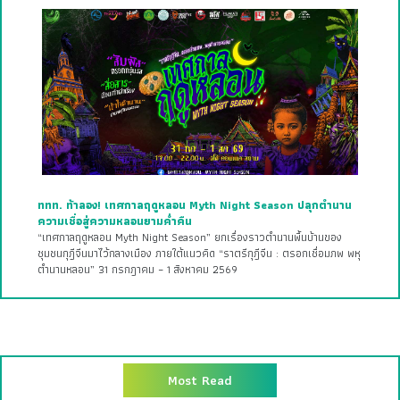
ททท. ท้าลอง! เทศกาลฤดูหลอน Myth Night Season ปลุกตำนาน
ความเชื่อสู่ความหลอนยามค่ำคืน
“เทศกาลฤดูหลอน Myth Night Season” ยกเรื่องราวตำนานพื้นบ้านของ
ชุมชนกุฎีจีนมาไว้กลางเมือง ภายใต้แนวคิด “ราตรีกุฎีจีน : ตรอกเชื่อมภพ พหุ
ตำนานหลอน” 31 กรกฎาคม – 1 สิงหาคม 2569
Most Read