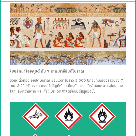
ไขปริศนาไอยคุปต์ กับ 7 เทพเจ้าอียิปต์โบราณ
ชวนตีตั๋วท่อง อียิปต์โบราณ ย้อนเวลาไปราว 5,000 ปีก่อนกับเรื่องราวของ 7
เทพเจ้าอียิปต์โบราณ องค์สำคัญที่เกี่ยวเนื่องกับการสร้างโลกและการปกครอง
โลกหลังความตาย และทำให้ประวัติศาสตร์อียิปต์สนุกยิ่งขึ้น