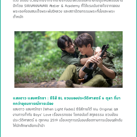
เต็ด อิดิชัน ด้วยผ้าทอจากจากช่างระดับมาสเตอร์และช่างทอรุ่นใหม่พร้อมงาน
ปักโดย SIRIVANNAVARI Atelier & Academy ที่ได้แรงบันดาลใจจากฉลอง
พระองค์ของสมเด็จพระพันปีหลวง และสถาปัตยกรรมพระที่นั่งและพระ
ตำหนัก
แสงดาว แสงศรัทธา : ซีรีส์ BL ชวนมองประวัติศาสตร์ 6 ตุลา ที่มา
กกว่าอุดมการณ์การเมือง
แสงดาว แสงศรัทธา (When Light Fades) ซีรีส์ภายใต้ Viu Original ผล
งานการกำกับ Boys’ Love เรื่องแรกของ โชคอนันต์ สกุลธรรม ชวนย้อน
ประวัติศาสตร์ 6 ตุลาคม 2519 เมื่อเหตุการณ์นองเลือดทางการเมืองผลักดัน
ให้นักศึกษาเลือกเข้าป่า