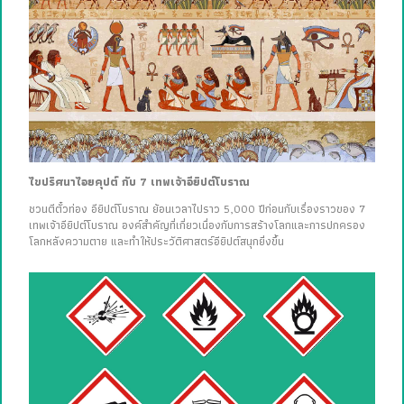
ไขปริศนาไอยคุปต์ กับ 7 เทพเจ้าอียิปต์โบราณ
ชวนตีตั๋วท่อง อียิปต์โบราณ ย้อนเวลาไปราว 5,000 ปีก่อนกับเรื่องราวของ 7
เทพเจ้าอียิปต์โบราณ องค์สำคัญที่เกี่ยวเนื่องกับการสร้างโลกและการปกครอง
โลกหลังความตาย และทำให้ประวัติศาสตร์อียิปต์สนุกยิ่งขึ้น