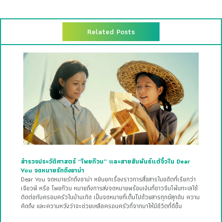
Related Posts
สำรวจประวัติศาสตร์ “โพยก๊วน” และสายสัมพันธ์แต้จิ๋วใน Dear
You จดหมายรักถึงอาม่า
Dear You จดหมายรักถึงอาม่า หยิบยกเรื่องราวการสื่อสารในอดีตที่เรียกว่า
เฉียวพี หรือ โพยก๊วน หมายถึงการส่งจดหมายพร้อมเงินที่ชาวจีนโพ้นทะเลใช้
ติดต่อกับครอบครัวในบ้านเกิด เป็นจดหมายที่เต็มไปด้วยสารทุกข์สุกดิบ ความ
คิดถึง และความหวังว่าจะช่วยเหลือครอบครัวที่จากมาให้มีชีวิตที่ดีขึ้น