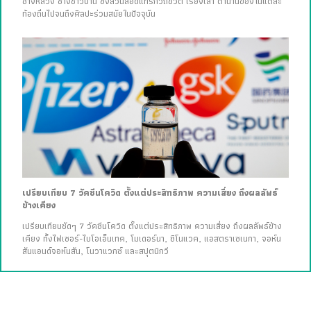
ช่างหลวง ช่างชาวบ้าน ซึ่งล้วนสอดแทรกวิถีชีวิต เรื่องเล่า ตำนานของในแต่ละ
ท้องถิ่นไปจนถึงศิลปะร่วมสมัยในปัจจุบัน
เปรียบเทียบ 7 วัคซีนโควิด ตั้งแต่ประสิทธิภาพ ความเสี่ยง ถึงผลลัพธ์
ข้างเคียง
เปรียบเทียบชัดๆ 7 วัคซีนโควิด ตั้งแต่ประสิทธิภาพ ความเสี่ยง ถึงผลลัพธ์ข้าง
เคียง ทั้งไฟเซอร์-ไบโอเอ็นเทค, โมเดอร์นา, ซิโนแวค, แอสตราเซเนกา, จอห์น
สันแอนด์จอห์นสัน, โนวาแวกซ์ และสปุตนิกวี