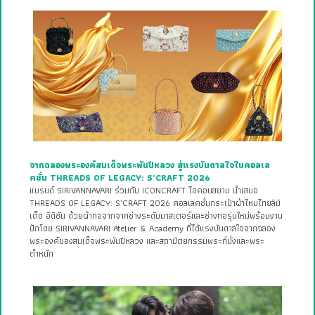
จากฉลองพระองค์สมเด็จพระพันปีหลวง สู่แรงบันดาลใจในคอลเล
คชั่น THREADS OF LEGACY: S’CRAFT 2026
แบรนด์ SIRIVANNAVARI ร่วมกับ ICONCRAFT ไอคอนสยาม นำเสนอ
THREADS OF LEGACY: S’CRAFT 2026 คอลเลคชั่นกระเป๋าผ้าไหมไทยลิมิ
เต็ด อิดิชัน ด้วยผ้าทอจากจากช่างระดับมาสเตอร์และช่างทอรุ่นใหม่พร้อมงาน
ปักโดย SIRIVANNAVARI Atelier & Academy ที่ได้แรงบันดาลใจจากฉลอง
พระองค์ของสมเด็จพระพันปีหลวง และสถาปัตยกรรมพระที่นั่งและพระ
ตำหนัก