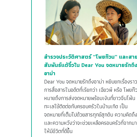
สำรวจประวัติศาสตร์ “โพยก๊วน” และสา
สัมพันธ์แต้จิ๋วใน Dear You จดหมายรักถึ
อาม่า
Dear You จดหมายรักถึงอาม่า หยิบยกเรื่องรา
การสื่อสารในอดีตที่เรียกว่า เฉียวพี หรือ โพยก๊
หมายถึงการส่งจดหมายพร้อมเงินที่ชาวจีนโพ้น
ทะเลใช้ติดต่อกับครอบครัวในบ้านเกิด เป็น
จดหมายที่เต็มไปด้วยสารทุกข์สุกดิบ ความคิดถึ
และความหวังว่าจะช่วยเหลือครอบครัวที่จากมา
ให้มีชีวิตที่ดีขึ้น