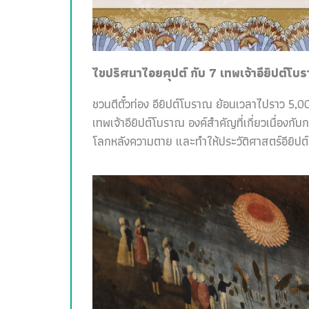
ไขปริศนาไอยคุปต์ กับ 7 เทพเจ้าอียิปต์โบ
ชวนตีตั๋วท่อง อียิปต์โบราณ ย้อนเวลาไปราว 5,00
เทพเจ้าอียิปต์โบราณ องค์สำคัญที่เกี่ยวเนื่อง
โลกหลังความตาย และทำให้ประวัติศาสตร์อียิปต์สน