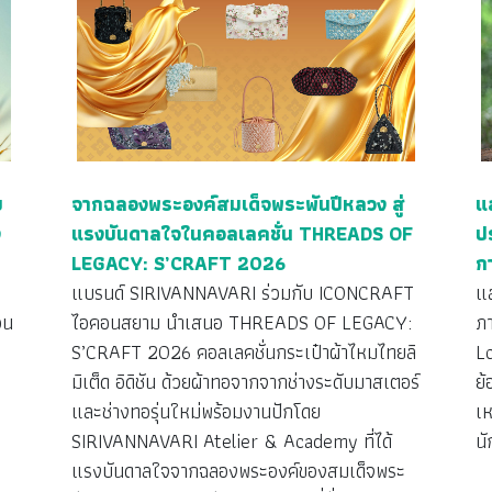
ย
จากฉลองพระองค์สมเด็จพระพันปีหลวง สู่
แ
ง
แรงบันดาลใจในคอลเลคชั่น THREADS OF
ป
LEGACY: S’CRAFT 2026
ก
ว
แบรนด์ SIRIVANNAVARI ร่วมกับ ICONCRAFT
แ
วน
ไอคอนสยาม นำเสนอ THREADS OF LEGACY:
ภ
S’CRAFT 2026 คอลเลคชั่นกระเป๋าผ้าไหมไทยลิ
L
มิเต็ด อิดิชัน ด้วยผ้าทอจากจากช่างระดับมาสเตอร์
ย้
ง
และช่างทอรุ่นใหม่พร้อมงานปักโดย
เห
SIRIVANNAVARI Atelier & Academy ที่ได้
นั
แรงบันดาลใจจากฉลองพระองค์ของสมเด็จพระ