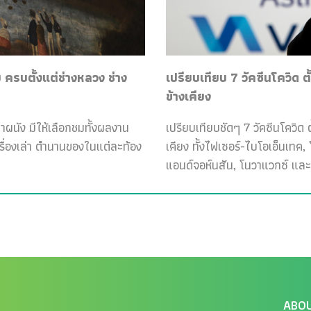
ครบตั้งแต่ช่างหลวง ช่าง
เปรียบเทียบ 7 วัคซีนโควิด ต
ข้างเคียง
ฝาผนัง มีให้เลือกชมทั้งผลงาน
เปรียบเทียบชัดๆ 7 วัคซีนโควิด ต
เรื่องเล่า ตำนานของในแต่ละท้อง
เคียง ทั้งไฟเซอร์-ไบโอเอ็นเทค
แอนด์จอห์นสัน, โนวาแวกซ์ และ
ABO