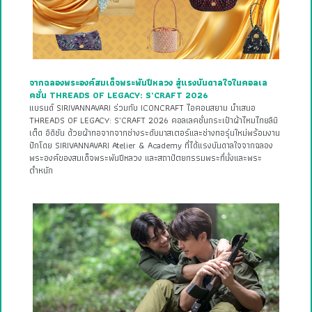
จากฉลองพระองค์สมเด็จพระพันปีหลวง สู่แรงบันดาลใจในคอลเล
คชั่น THREADS OF LEGACY: S’CRAFT 2026
แบรนด์ SIRIVANNAVARI ร่วมกับ ICONCRAFT ไอคอนสยาม นำเสนอ
THREADS OF LEGACY: S’CRAFT 2026 คอลเลคชั่นกระเป๋าผ้าไหมไทยลิมิ
เต็ด อิดิชัน ด้วยผ้าทอจากจากช่างระดับมาสเตอร์และช่างทอรุ่นใหม่พร้อมงาน
ปักโดย SIRIVANNAVARI Atelier & Academy ที่ได้แรงบันดาลใจจากฉลอง
พระองค์ของสมเด็จพระพันปีหลวง และสถาปัตยกรรมพระที่นั่งและพระ
ตำหนัก