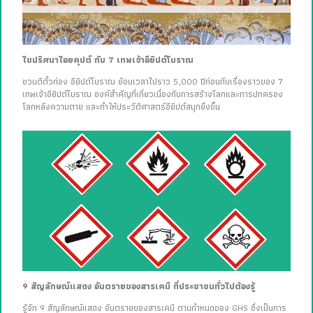
ไขปริศนาไอยคุปต์ กับ 7 เทพเจ้าอียิปต์โบราณ
ชวนตีตั๋วท่อง อียิปต์โบราณ ย้อนเวลาไปราว 5,000 ปีก่อนกับเรื่องราวของ 7
เทพเจ้าอียิปต์โบราณ องค์สำคัญที่เกี่ยวเนื่องกับการสร้างโลกและการปกครอง
โลกหลังความตาย และทำให้ประวัติศาสตร์อียิปต์สนุกยิ่งขึ้น
9 สัญลักษณ์แสดง อันตรายของสารเคมี ที่ประชาชนทั่วไปต้องรู้
รู้จัก 9 สัญลักษณ์แสดง อันตรายของสารเคมี ตามกำหนดของ GHS ซึ่งเป็นการ