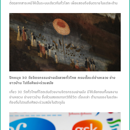
ติดฉลากสารเคมีให้เป็นระบบเดียวกันทั่วโลก เพื่อแสดงถึงอันตรายในแต่ละด้าน
ปักหมุด 30 วัดจิตรกรรมฝาผนังสวยทั่วไทย ครบตั้งแต่ช่างหลวง ช่าง
ชาวบ้าน ไปถึงศิลปะร่วมสมัย
เที่ยว 30 วัดทั่วไทยที่โดดเด่นด้วยงานจิตรกรรมฝาผนัง มีให้เลือกชมทั้งผลงาน
ช่างหลวง ช่างชาวบ้าน ซึ่งล้วนสอดแทรกวิถีชีวิต เรื่องเล่า ตำนานของในแต่ละ
ท้องถิ่นไปจนถึงศิลปะร่วมสมัยในปัจจุบัน