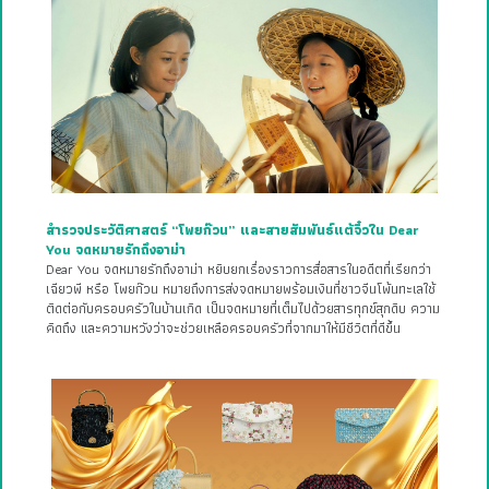
สำรวจประวัติศาสตร์ “โพยก๊วน” และสายสัมพันธ์แต้จิ๋วใน Dear
You จดหมายรักถึงอาม่า
Dear You จดหมายรักถึงอาม่า หยิบยกเรื่องราวการสื่อสารในอดีตที่เรียกว่า
เฉียวพี หรือ โพยก๊วน หมายถึงการส่งจดหมายพร้อมเงินที่ชาวจีนโพ้นทะเลใช้
ติดต่อกับครอบครัวในบ้านเกิด เป็นจดหมายที่เต็มไปด้วยสารทุกข์สุกดิบ ความ
คิดถึง และความหวังว่าจะช่วยเหลือครอบครัวที่จากมาให้มีชีวิตที่ดีขึ้น