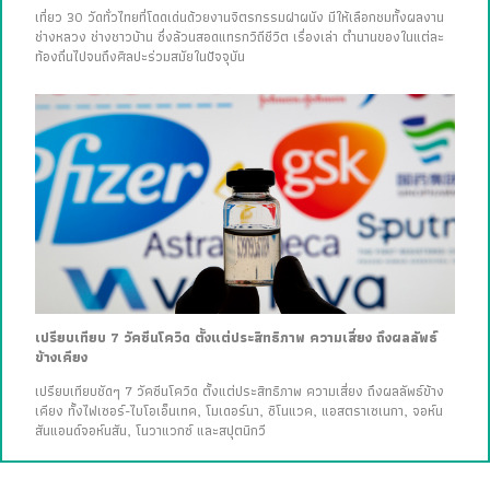
เที่ยว 30 วัดทั่วไทยที่โดดเด่นด้วยงานจิตรกรรมฝาผนัง มีให้เลือกชมทั้งผลงาน
ช่างหลวง ช่างชาวบ้าน ซึ่งล้วนสอดแทรกวิถีชีวิต เรื่องเล่า ตำนานของในแต่ละ
ท้องถิ่นไปจนถึงศิลปะร่วมสมัยในปัจจุบัน
เปรียบเทียบ 7 วัคซีนโควิด ตั้งแต่ประสิทธิภาพ ความเสี่ยง ถึงผลลัพธ์
ข้างเคียง
เปรียบเทียบชัดๆ 7 วัคซีนโควิด ตั้งแต่ประสิทธิภาพ ความเสี่ยง ถึงผลลัพธ์ข้าง
เคียง ทั้งไฟเซอร์-ไบโอเอ็นเทค, โมเดอร์นา, ซิโนแวค, แอสตราเซเนกา, จอห์น
สันแอนด์จอห์นสัน, โนวาแวกซ์ และสปุตนิกวี