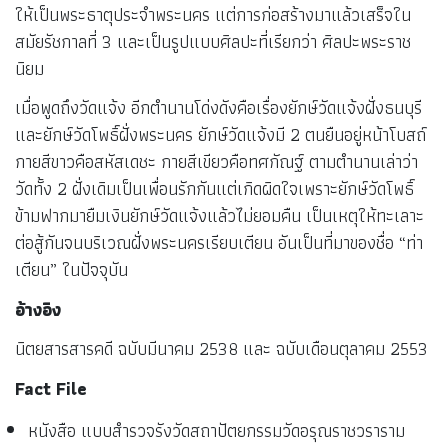
ให้เป็นพระธาตุประจำพระนคร แต่การก่อสร้างมาแล้วเสร็จใน
สมัยรัชกาลที่ 3 และเป็นรูปแบบศิลปะที่เรียกว่า ศิลปะพระราช
นิยม
เมื่อพูดถึงวัดแจ้ง อีกตำนานโด่งดังคือเรื่องยักษ์วัดแจ้งฝั่งธนบุรี
และยักษ์วัดโพธิ์ฝั่งพระนคร ยักษ์วัดแจ้งมี 2 ตนยืนอยู่หน้าโบสถ์
กายสีขาวคือสหัสเดชะ กายสีเขียวคือทศกัณฐ์ ตามตำนานเล่าว่า
วัดทั้ง 2 ฝั่งเดิมเป็นเพื่อนรักกันแต่เกิดผิดใจเพราะยักษ์วัดโพธิ์
ข้ามฟากมายืมเงินยักษ์วัดแจ้งแล้วไม่ยอมคืน เป็นเหตุให้ทะเลาะ
ต่อสู้กันจนบริเวณฝั่งพระนครเรียบเตียน อันเป็นที่มาของชื่อ “ท่า
เตียน” ในปัจจุบัน
อ้างอิง
นิตยสารสารคดี ฉบับมีนาคม 2538 และ ฉบับเดือนตุลาคม 2553
Fact File
หนังสือ แบบสำรวจรังวัดสถาปัตยกรรมวัดอรุณราชวราราม