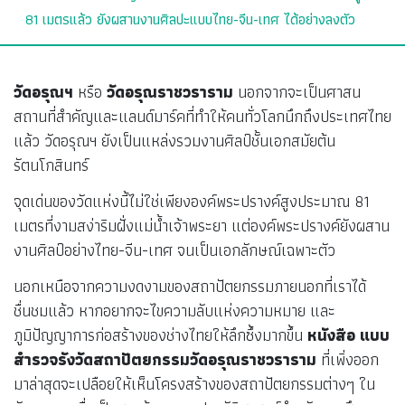
81 เมตรแล้ว ยังผสานงานศิลปะแบบไทย-จีน-เทศ ได้อย่างลงตัว
วัดอรุณฯ
หรือ
วัดอรุณราชวราราม
นอกจากจะเป็นศาสน
สถานที่สำคัญและแลนด์มาร์คที่ทำให้คนทั่วโลกนึกถึงประเทศไทย
แล้ว วัดอรุณฯ ยังเป็นแหล่งรวมงานศิลป์ชั้นเอกสมัยต้น
รัตนโกสินทร์
จุดเด่นของวัดแห่งนี้ไม่ใช่เพียงองค์พระปรางค์สูงประมาณ 81
เมตรที่งามสง่าริมฝั่งแม่น้ำเจ้าพระยา แต่องค์พระปรางค์ยังผสาน
งานศิลป์อย่างไทย-จีน-เทศ จนเป็นเอกลักษณ์เฉพาะตัว
นอกเหนือจากความงดงามของสถาปัตยกรรมภายนอกที่เราได้
ชื่นชมแล้ว หากอยากจะไขความลับแห่งความหมาย และ
ภูมิปัญญาการก่อสร้างของช่างไทยให้ลึกซึ้งมากขึ้น
หนังสือ แบบ
สำรวจรังวัดสถาปัตยกรรมวัดอรุณราชวราราม
ที่เพิ่งออก
มาล่าสุดจะเปลือยให้เห็นโครงสร้างของสถาปัตยกรรมต่างๆ ใน