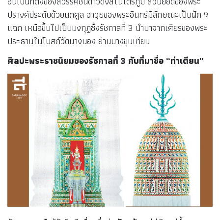
อันเป็นที่ตั้งของสวรรค์ชั้นดาวดึงส์ในไตรภูมิ ส่วนยอดของพระ
ปรางค์ประดับด้วยนภศูล อาวุธของพระอินทร์มีลักษณะเป็นฝัก 9
แฉก เหนือขึ้นไปเป็นมงกุฏซึ่งรัชกาลที่ 3 นำมาจากเศียรของพระ
ประธานในโบสถ์วัดนางนอง ย่านบางขุนเทียน
ศิลปะพระราชนิยมของรัชกาลที่
3 กับที่มาชื่อ “ท่าเตียน”