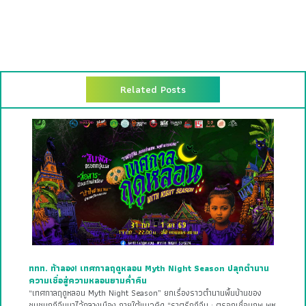
Related Posts
ททท. ท้าลอง! เทศกาลฤดูหลอน Myth Night Season ปลุกตำนาน
ความเชื่อสู่ความหลอนยามค่ำคืน
“เทศกาลฤดูหลอน Myth Night Season” ยกเรื่องราวตำนานพื้นบ้านของ
ชุมชนกุฎีจีนมาไว้กลางเมือง ภายใต้แนวคิด “ราตรีกุฎีจีน : ตรอกเชื่อมภพ พหุ