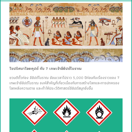
ไขปริศนาไอยคุปต์ กับ 7 เทพเจ้าอียิปต์โบราณ
ชวนตีตั๋วท่อง อียิปต์โบราณ ย้อนเวลาไปราว 5,000 ปีก่อนกับเรื่องราวของ 7
เทพเจ้าอียิปต์โบราณ องค์สำคัญที่เกี่ยวเนื่องกับการสร้างโลกและการปกครอง
โลกหลังความตาย และทำให้ประวัติศาสตร์อียิปต์สนุกยิ่งขึ้น