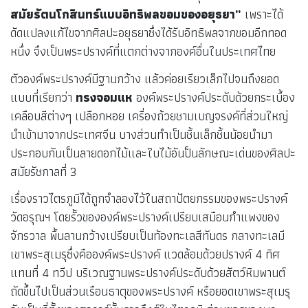
สมัยรัตนโกสินทร์แบบอิทธิพลขอมของอยุธยา”
เพราะได้
ดัดแปลงแก้ไขจากศิลปะอยุธยาซึ่งได้รับอิทธิพลจากขอมอีกทอด
หนึ่ง จึงเป็นพระปรางค์ที่แตกต่างจากองค์อื่นในประเทศไทย
ตัวองค์พระปรางค์มีฐานกว้าง แล้วค่อยเรียวเล็กไปจนถึงยอด
แบบที่เรียกว่า
ทรงจอมแห
องค์พระปรางค์ประดับด้วยกระเบื้อง
เคลือบสีต่างๆ เปลือกหอย เครื่องถ้วยชามเบญจรงค์ที่ส่วนใหญ่
นำเข้ามาจากประเทศจีน บางส่วนทำเป็นชิ้นเล็กชิ้นน้อยนำมา
ประกอบกันเป็นลายดอกไม้และใบไม้อันป็นลักษณะเด่นของศิลปะ
สมัยรัชกาลที่ 3
เรื่องราวไตรภูมิได้ถูกจำลองไว้ในสถาปัตยกรรมของพระปรางค์
วัดอรุณฯ โดยรั้วขององค์พระปรางค์เปรียบเสมือนกำแพงของ
จักรวาล พื้นลานกว้างเปรียบเป็นท้องทะเลสีทันดร กลางทะเลมี
เขาพระสุเมรุซึ่งคือองค์พระปรางค์ แวดล้อมด้วยปรางค์ 4 ทิศ
แทนที่ 4 ทวีป บริเวณฐานพระปรางค์ประดับด้วยสัตว์หิมพานต์
ถัดขึ้นไปเป็นส่วนเรือนธาตุของพระปรางค์ หรือยอดเขาพระสุเมรุ