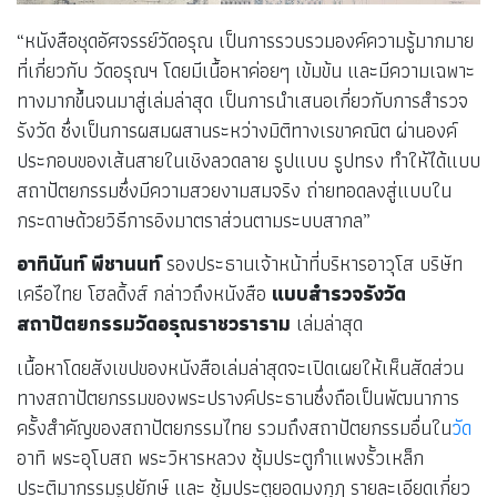
“หนังสือชุดอัศจรรย์วัดอรุณ เป็นการรวบรวมองค์ความรู้มากมาย
ที่เกี่ยวกับ วัดอรุณฯ โดยมีเนื้อหาค่อยๆ เข้มข้น และมีความเฉพาะ
ทางมากขึ้นจนมาสู่เล่มล่าสุด เป็นการนำเสนอเกี่ยวกับการสำรวจ
รังวัด ซึ่งเป็นการผสมผสานระหว่างมิติทางเรขาคณิต ผ่านองค์
ประกอบของเส้นสายในเชิงลวดลาย รูปแบบ รูปทรง ทำให้ได้แบบ
สถาปัตยกรรมซึ่งมีความสวยงามสมจริง ถ่ายทอดลงสู่แบบใน
กระดาษด้วยวิธีการอิงมาตราส่วนตามระบบสากล”
อาทินันท์ พีชานนท์
รองประธานเจ้าหน้าที่บริหารอาวุโส บริษัท
เครือไทย โฮลดิ้งส์ กล่าวถึงหนังสือ
แบบสำรวจรังวัด
สถาปัตยกรรมวัดอรุณราชวราราม
เล่มล่าสุด
เนื้อหาโดยสังเขปของหนังสือเล่มล่าสุดจะเปิดเผยให้เห็นสัดส่วน
ทางสถาปัตยกรรมของพระปรางค์ประธานซึ่งถือเป็นพัฒนาการ
ครั้งสำคัญของสถาปัตยกรรมไทย รวมถึงสถาปัตยกรรมอื่นใน
วัด
อาทิ พระอุโบสถ พระวิหารหลวง ซุ้มประตูกำแพงรั้วเหล็ก
ประติมากรรมรูปยักษ์ และ ซุ้มประตูยอดมงกุฎ รายละเอียดเกี่ยว