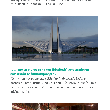
ตำนานหลอน” 31 กรกฎาคม – 1 สิงหาคม 2569
เปิดภาพแรก MONA Bangkok พิพิธภัณฑ์ศิลปะร่วมสมัยจาก
ออสเตรเลีย เตรียมปักหมุดกรุงเทพฯ
เปิดภาพแรก MONA Bangkok พิพิธภัณฑ์ศิลปะร่วมสมัยชื่อดังจาก
ออสเตรเลีย เตรียมมาเปิดในไทย ปักหมุดริมแม่น้ำเจ้าพระยา ตรงข้าม เอเชีย
ทีค เดอะ ริเวอร์ฟร้อนท์ เดสติเนชั่น เดินหน้าสู่การเป็นแลนด์มาร์กด้านศิลปะ
แห่งใหม่ของเมือง