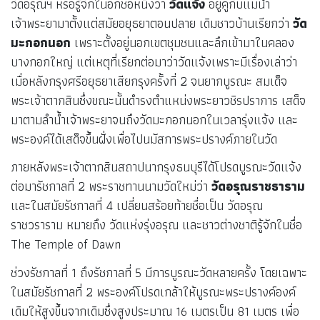
วัดอรุณฯ หรือรู้จักในอีกชื่อหนึ่งว่า
วัดแจ้ง
อยู่คู่กับแม่น้ำ
เจ้าพระยามาตั้งแต่สมัยอยุธยาตอนปลาย เดิมชาวบ้านเรียกว่า
วัด
มะกอกนอก
เพราะตั้งอยู่นอกเขตชุมชนและลึกเข้ามาในคลอง
บางกอกใหญ่ แต่เหตุที่เรียกต่อมาว่าวัดแจ้งเพราะมีเรื่องเล่าว่า
เมื่อหลังกรุงศรีอยุธยาเสียกรุงครั้งที่ 2 จนยากบูรณะ สมเด็จ
พระเจ้าตากสินซึ่งขณะนั้นดำรงตำแหน่งพระยาวชิรปราการ เสด็จ
มาตามลำน้ำเจ้าพระยาจนถึงวัดมะกอกนอกในเวลารุ่งแจ้ง และ
พระองค์ได้เสด็จขึ้นฝั่งเพื่อไปนมัสการพระปรางค์ภายในวัด
ภายหลังพระเจ้าตากสินสถาปนากรุงธนบุรีได้โปรดบูรณะวัดแจ้ง
ต่อมารัชกาลที่ 2 พระราชทานนามวัดใหม่ว่า
วัดอรุณราชธาราม
และในสมัยรัชกาลที่ 4 เปลี่ยนสร้อยท้ายชื่อเป็น วัดอรุณ
ราชวราราม หมายถึง วัดแห่งรุ่งอรุณ และชาวต่างชาติรู้จักในชื่อ
The Temple of Dawn
ช่วงรัชกาลที่ 1 ถึงรัชกาลที่ 5 มีการบูรณะวัดหลายครั้ง โดยเฉพาะ
ในสมัยรัชกาลที่ 2 พระองค์โปรดเกล้าให้บูรณะพระปรางค์องค์
เดิมให้สูงขึ้นจากเดิมซึ่งสูงประมาณ 16 เมตรเป็น 81 เมตร เพื่อ