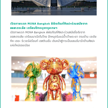
เปิดภาพแรก MONA Bangkok พิพิธภัณฑ์ศิลปะร่วมสมัยจาก
ออสเตรเลีย เตรียมปักหมุดกรุงเทพฯ
เปิดภาพแรก MONA Bangkok พิพิธภัณฑ์ศิลปะร่วมสมัยชื่อดังจาก
ออสเตรเลีย เตรียมมาเปิดในไทย ปักหมุดริมแม่น้ำเจ้าพระยา ตรงข้าม เอเชีย
ทีค เดอะ ริเวอร์ฟร้อนท์ เดสติเนชั่น เดินหน้าสู่การเป็นแลนด์มาร์กด้านศิลปะ
แห่งใหม่ของเมือง