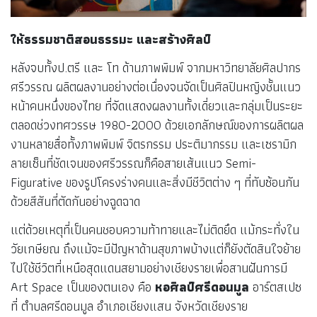
ให้ธรรมชาติสอนธรรมะ และสร้างศิลป์
หลังจบทั้งป.ตรี และ โท ด้านภาพพิมพ์ จากมหาวิทยาลัยศิลปากร
ศรีวรรณ ผลิตผลงานอย่างต่อเนื่องจนจัดเป็นศิลปินหญิงชั้นแนว
หน้าคนหนึ่งของไทย ที่จัดแสดงผลงานทั้งเดี่ยวและกลุ่มเป็นระยะ
ตลอดช่วงทศวรรษ 1980-2000 ด้วยเอกลักษณ์ของการผลิตผล
งานหลายสื่อทั้งภาพพิมพ์ จิตรกรรม ประติมากรรม และเซรามิก
ลายเซ็นที่ชัดเจนของศรีวรรณก็คือสายเส้นแนว Semi-
Figurative ของรูปโครงร่างคนและสิ่งมีชีวิตต่าง ๆ ที่ทับซ้อนกัน
ด้วยสีสันที่ตัดกันอย่างฉูดฉาด
แต่ด้วยเหตุที่เป็นคนชอบความท้าทายและไม่ติดยึด แม้กระทั่งใน
วัยเกษียณ ถึงแม้จะมีปัญหาด้านสุขภาพบ้างแต่ก็ยังตัดสินใจย้าย
ไปใช้ชีวิตที่เหนือสุดแดนสยามอย่างเชียงรายเพื่อสานฝันการมี
Art Space เป็นของตนเอง คือ
หอศิลป์ศรีดอนมูล
อาร์ตสเปซ
ที่ ตำบลศรีดอนมูล อำเภอเชียงแสน จังหวัดเชียงราย