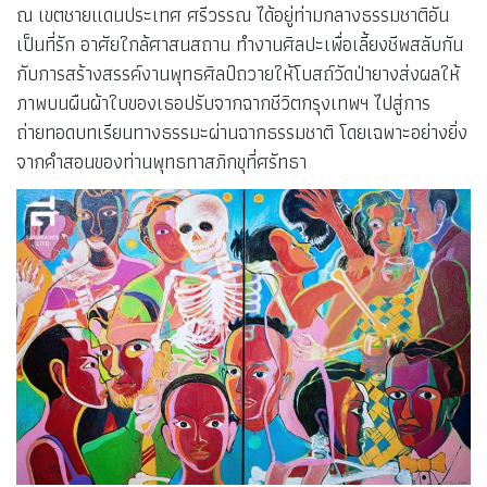
ณ เขตชายแดนประเทศ ศรีวรรณ ได้อยู่ท่ามกลางธรรมชาติอัน
เป็นที่รัก อาศัยใกล้ศาสนสถาน ทำงานศิลปะเพื่อเลี้ยงชีพสลับกัน
กับการสร้างสรรค์งานพุทธศิลป์ถวายให้โบสถ์วัดป่ายางส่งผลให้
ภาพบนผืนผ้าใบของเธอปรับจากฉากชีวิตกรุงเทพฯ ไปสู่การ
ถ่ายทอดบทเรียนทางธรรมะผ่านฉากธรรมชาติ โดยเฉพาะอย่างยิ่ง
จากคำสอนของท่านพุทธทาสภิกขุที่ศรัทธา