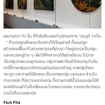
ผลงานกว่า 70 ชิ้น ที่กำลังจัดแสดงในนิทรรศการ “สมมุติ ว่าเป็น
…” สำแดงคุณลักษณะดังกล่าวได้เป็นอย่างดี ทั้งหมดถูก
สร้างสรรค์ขึ้นมาในช่วงทศวรรษที่ผ่านมา โดยถูกแบ่งเป็นกลุ่ม
และหมวดหมู่ต่าง ๆ เพื่อให้ศึกษางานได้อย่างชัดเจน ไม่ว่าจะ
เป็นกลุ่มภาพแนวพุทธธรรม กลุ่มภาพสะท้อนชีวิตคนกรุงในธีม
ปาร์ตี้ภาพกลุ่มแนวจิตกรรมฝาผนังขนาดใหญ่ ภาพกลุ่มโครง
กระดูก และภาพที่มีลักษณะเป็นวงกลมกลุ่ม samsara ส่วนใน
ทางเทคนิค ก็มีความหลากหลาย ทั้งภาพวาดสีน้ำมันบนแผ่นไม้สี
อะคริลิกบนผ้าใบสี่เหลี่ยมและในกรอบวงกลม งานประติมากรรม
รวมไปถึงงานเซรามิก
Fact File