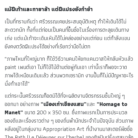
แม้ฝีเท้าและกายาล้า แต่ฝีแปรงยังกำยำ
เป็นที่ทราบกันว่า ศรีวรรณเคยประสบอุบัติเหตุ ทำให้เดินได้ไม่
สะดวกนัก ทั้งที่แต่ก่อนเป็นคนที่ขึ้นชื่อในเรื่องการตะลุยเดินทาง
เก่ง แต่แม้เท้าจะเดินเหินได้ไม่คล่องอย่างแต่ก่อน แต่กำลังแขน
ยังคงตวัดฝีแปรงได้อย่างที่เรียกว่ามือไม่ตก
“ภาพไหนที่ใหญ่มาก ก็ใช้วิธีวานคนให้ยกแคนวาสให้กลับหัวแล้ว
paint เพนต์เอา ไม่ก็ใช้ไม้ด้ามต่อพู่กันเอา เท่านี้เราก็พอจะวาด
ภาพได้เหมือนเดิมแล้ว ส่วนพวกเซรามิก งานปั้นก็ไม่มีปัญหาอะไร
นั่งทำเอาได้”
แต่กระนั้นศรีวรรณก็อดมิได้ที่จะผลิตงานจิตรกรรมชิ้นใหญ่ ๆ
ออกมา อย่างภาพ
“เมืองเก่าเชียงแสน”
และ
“Homage to
Manet”
ขนาด 200 x 350 ซม. ซึ่งภาพแรกเป็นการประมวล
ของดีและเรื่องราวต่าง ๆ ของถิ่นพำนักประจำในปัจจุบัน ส่วนภาพ
หลังอยู่ในกลุ่มงาน Appropriation Art ที่นำงานมาสเตอร์พีซชื่อ
The Bath (Le Déjeuner sur l’herbe) ของศิลปินฝรั่งเศสมาล้อ