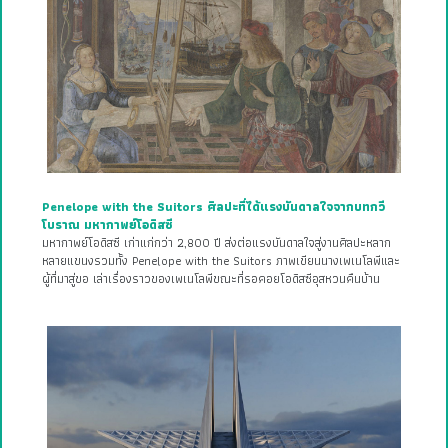
Penelope with the Suitors ศิลปะที่ได้แรงบันดาลใจจากบทกวี
โบราณ มหากาพย์โอดิสซี
มหากาพย์โอดิสซี เก่าแก่กว่า 2,800 ปี ส่งต่อแรงบันดาลใจสู่งานศิลปะหลาก
หลายแขนงรวมทั้ง Penelope with the Suitors ภาพเขียนนางเพเนโลพีและ
ผู้ที่มาสู่ขอ เล่าเรื่องราวของเพเนโลพีขณะที่รอคอยโอดิสซีอุสหวนคืนบ้าน