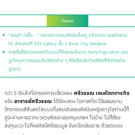
Focus
“สมมุติ ว่าเป็น …” นิทรรศการของศิลปินชั้นครู ศรีวรรณ เจนหัตถการ
กิจ จัดแสดงที่ 333 Gallery ชั้น 3 River City Bangkok
ลายเซ็นที่ชัดเจนของศรีวรรณก็คือลายเส้นแนว Semi-Figurative ของ
รูปโครงร่างคนและสิ่งมีชีวิตต่าง ๆ ที่ทับซ้อนกันด้วยสีสันที่ตัดกันอย่าง
ฉูดฉาด
กว่า 5 ปีแล้วที่นิทรรศการเดี่ยวของ
ศรีวรรณ เจนหัตถการกิจ
หรือ
อาจารย์ศรีวรรณ
ได้จัดแสดง โอกาสที่จะได้ยลผลงาน
จิตรกรรมสีสันสดใสแนวกึ่งสมจริงของศิลปินหญิงอาวุโสท่านนี้ก็
ดูจะห่างหายจากแวดวงศิลปะของกรุงเทพฯ ไปบ้าง ไม่ก็ต้อง
ลงทุนแวะไปที่หอศิลป์ศรีดอนมูล จังหวัดเชียงราย ด้วยตนเอง