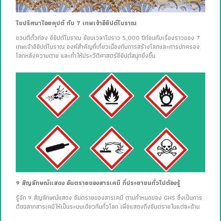
ไขปริศนาไอยคุปต์ กับ 7 เทพเจ้าอียิปต์โบราณ
ชวนตีตั๋วท่อง อียิปต์โบราณ ย้อนเวลาไปราว 5,000 ปีก่อนกับเรื่องราวของ 7
เทพเจ้าอียิปต์โบราณ องค์สำคัญที่เกี่ยวเนื่องกับการสร้างโลกและการปกครอง
โลกหลังความตาย และทำให้ประวัติศาสตร์อียิปต์สนุกยิ่งขึ้น
9 สัญลักษณ์แสดง อันตรายของสารเคมี ที่ประชาชนทั่วไปต้องรู้
รู้จัก 9 สัญลักษณ์แสดง อันตรายของสารเคมี ตามกำหนดของ GHS ซึ่งเป็นการ
ติดฉลากสารเคมีให้เป็นระบบเดียวกันทั่วโลก เพื่อแสดงถึงอันตรายในแต่ละด้าน