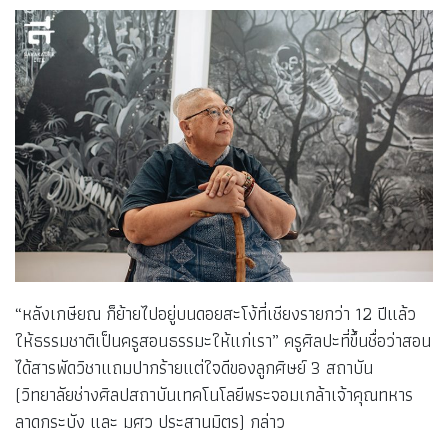
“หลังเกษียณ ก็ย้ายไปอยู่บนดอยสะโง้ที่เชียงรายกว่า 12 ปีแล้ว
ให้ธรรมชาติเป็นครูสอนธรรมะให้แก่เรา” ครูศิลปะที่ขึ้นชื่อว่าสอน
ได้สารพัดวิชาแถมปากร้ายแต่ใจดีของลูกศิษย์ 3 สถาบัน
(วิทยาลัยช่างศิลปสถาบันเทคโนโลยีพระจอมเกล้าเจ้าคุณทหาร
ลาดกระบัง และ มศว ประสานมิตร) กล่าว