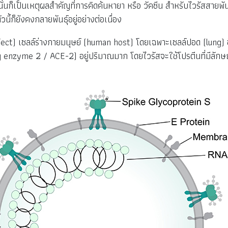
ะนั่นก็เป็นเหตุผลสำคัญที่การคิดค้นหายา หรือ วัคซีน สำหรับไวรัสสายพัน
ี้ก็ยังคงกลายพันธุ์อยู่อย่างต่อเนื่อง
ม (infect) เซลล์ร่างกายมนุษย์ (human host) โดยเฉพาะเซลล์ปอด (lung) ซึ
enzyme 2 / ACE-2) อยู่ปริมาณมาก โดยไวรัสจะใช้โปรตีนที่มีลักษณะ