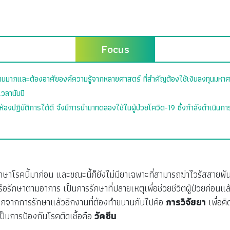
Focus
นานมากและต้องอาศัยองค์ความรู้จากหลายศาสตร์ ที่สำคัญต้องใช้เงินลงทุนมหาศาล
เวลานับปี
องปฏิบัติการได้ดี จึงมีการนำมาทดลองใช้ในผู้ป่วยโควิด-19 ซึ่งกำลังดำเนิน
รักษาโรคนี้มาก่อน และขณะนี้ก็ยังไม่มียาเฉพาะที่สามารถฆ่าไวรัสสายพันธ
าตามอาการ เป็นการรักษาที่ปลายเหตุเพื่อช่วยชีวิตผู้ป่วยก่อนแล้วรอ
งนอกจากการรักษาแล้วอีกงานที่ต้องทำขนานกันไปคือ
การวิจัยยา
เพื่อค
เป็นการป้องกันโรคติดเชื้อคือ
วัคซีน