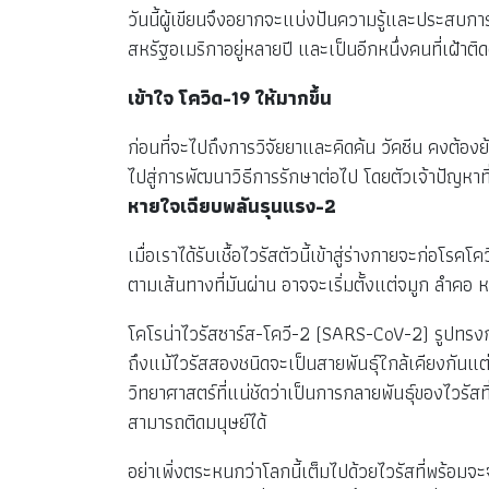
วันนี้ผู้เขียนจึงอยากจะแบ่งปันความรู้และประสบก
สหรัฐอเมริกาอยู่หลายปี และเป็นอีกหนึ่งคนที่เฝ้าต
เข้าใจ โควิด
-19 ให้มากขึ้น
ก่อนที่จะไปถึงการวิจัยยาและคิดค้น วัคซีน คงต้องย้
ไปสู่การพัฒนาวิธีการรักษาต่อไป โดยตัวเจ้าปัญหาที่ว่
หายใจเฉียบพลันรุนแรง-2
เมื่อเราได้รับเชื้อไวรัสตัวนี้เข้าสู่ร่างกายจะก่อโ
ตามเส้นทางที่มันผ่าน อาจจะเริ่มตั้งแต่จมูก ลำค
โคโรน่าไวรัสซาร์ส-โควี-2 (SARS-CoV-2) รูปทรงก
ถึงแม้ไวรัสสองชนิดจะเป็นสายพันธุ์ใกล้เคียงกันแต่
วิทยาศาสตร์ที่แน่ชัดว่าเป็นการกลายพันธุ์ของไวรั
สามารถติดมนุษย์ได้
อย่าเพิ่งตระหนกว่าโลกนี้เต็มไปด้วยไวรัสที่พร้อมจะ