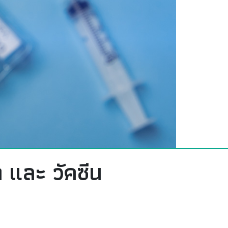
า และ วัคซีน