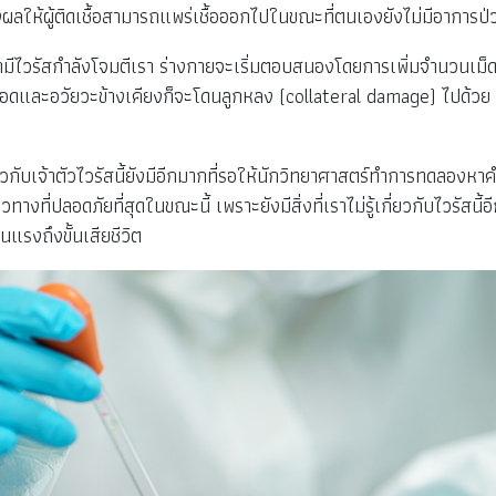
วส่งผลให้ผู้ติดเชื้อสามารถแพร่เชื้อออกไปในขณะที่ตนเองยังไม่มีอาการป่
่ามีไวรัสกำลังโจมตีเรา ร่างกายจะเริ่มตอบสนองโดยการเพิ่มจำนวนเม็ดเ
กติที่ปอดและอวัยวะข้างเคียงก็จะโดนลูกหลง (collateral damage) ไปด้วย 
กับเจ้าตัวไวรัสนี้ยังมีอีกมากที่รอให้นักวิทยาศาสตร์ทำการทดลองหาค
างที่ปลอดภัยที่สุดในขณะนี้ เพราะยังมีสิ่งที่เราไม่รู้เกี่ยวกับไวรัสน
ุนแรงถึงขั้นเสียชีวิต