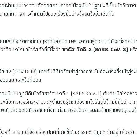
ารณ์ผ่านมุมมองส่วนตัวต่อสถานการณ์ปัจจุบัน ในฐานะที่เป็นนักวิทย
ิดตามทิศทางการดำเนินไปของเรื่องนี้อย่างใจจดใจจ่อเช่นกัน
อนเล่าถึงเจ้าตัวก่อปัญหากันสักนิด เพราะความรู้ความเข้าใจเกี่ยวกับไว
าคือ โคโรน่าไวรัสตัวที่มีชื่อว่า
ซาร์ส-โควี-2 (SARS-CoV-2)
หรื
รคโควิด-19 (COVID-19) โดยทันทีที่ไวรัสเข้าสู่ร่างกายมันก็จะตรงดิ่งเข้
อ หลอดลม และไปที่ปอด
ลมนี้เป็นญาติกับไวรัสซาร์ส-โควี-1 (SARS-CoV-1) ต้นกำเนิดโรคซา
ระดับการแพร่กระจายและจำนวนผู้ติดเชื้อจากไวรัสตัวใหม่นี้ถือว่ามากก
สที่พบในสัตว์ชนิดใดชนิดหนึ่งมาก่อน หรือเป็นการผสมข้ามสายพันธุ์ของ
จ้องทำลาย แต่นี่คือเรื่องปกติที่เกิดขึ้นในธรรมชาติทุกๆ วันอยู่แล้วคร