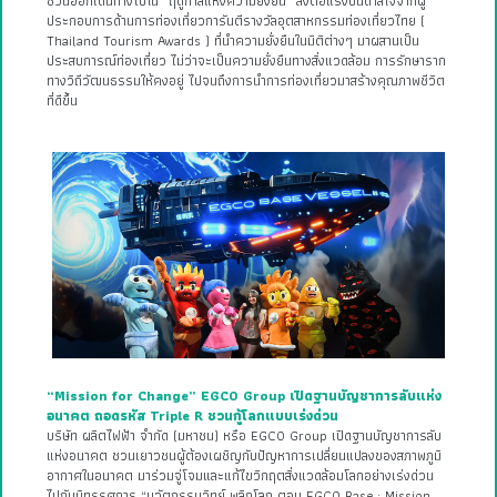
ชวนออกเดินทางไปใน “ฤดูกาลแห่งความยั่งยืน” ส่งต่อแรงบันดาลใจจากผู้
ประกอบการด้านการท่องเที่ยวการันตีรางวัลอุตสาหกรรมท่องเที่ยวไทย (
Thailand Tourism Awards ) ที่นำความยั่งยืนในมิติต่างๆ มาผสานเป็น
ประสบการณ์ท่องเที่ยว ไม่ว่าจะเป็นความยั่งยืนทางสิ่งแวดล้อม การรักษาราก
ทางวิถีวัฒนธรรมให้คงอยู่ ไปจนถึงการนำการท่องเที่ยวมาสร้างคุณภาพชีวิต
ที่ดีขึ้น
“Mission for Change” EGCO Group เปิดฐานบัญชาการลับแห่ง
อนาคต ถอดรหัส Triple R ชวนกู้โลกแบบเร่งด่วน
บริษัท ผลิตไฟฟ้า จำกัด (มหาชน) หรือ EGCO Group เปิดฐานบัญชาการลับ
แห่งอนาคต ชวนเยาวชนผู้ต้องเผชิญกับปัญหาการเปลี่ยนแปลงของสภาพภูมิ
อากาศในอนาคต มาร่วมจู่โจมและแก้ไขวิกฤตสิ่งแวดล้อมโลกอย่างเร่งด่วน
ไปกับนิทรรศการ “นวัตกรรมวิทย์ พลิกโลก ตอน EGCO Base : Mission