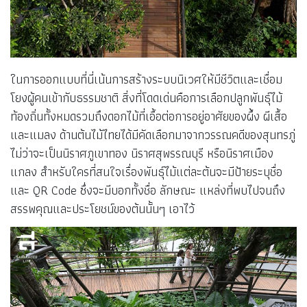
ในการออกแบบที่นี่เน้นการสร้างระบบนิเวศให้มีชีวิตและเชื่อม
โยงผู้คนเข้ากับธรรมชาติ สิ่งที่โดดเด่นคือการเลือกปลูกพันธุ์ไม้
ท้องถิ่นทั้งหมดรวมถึงดอกไม้ที่เอื้อต่อการอยู่อาศัยของผึ้ง ผีเสื้อ
และแมลง ด้านต้นไม้ไทยได้มีคัดเลือกมาจากวรรณคดีของสุนทรภู่
ไม่ว่าจะเป็นนิราศภูเขาทอง นิราศสุพรรณบุรี หรือนิราศเมือง
แกลง สำหรับใครที่สนใจเรื่องพันธุ์ไม้แต่ละต้นจะมีป้ายระบุชื่อ
และ QR Code ซึ่งจะมีบอกทั้งชื่อ ลักษณะ แหล่งที่พบไปจนถึง
สรรพคุณและประโยชน์ของต้นนั้นๆ เอาไว้