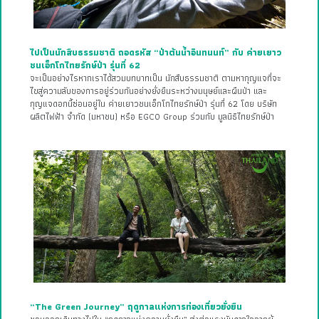
ไปเป็นนักสืบธรรมชาติ ถอดรหัส “ป่าต้นน้ำอินทนนท์” กับ ค่ายเยาว
ชนเอ็กโกไทยรักษ์ป่า รุ่นที่ 62
จะเป็นอย่างไรหากเราได้สวมบทบาทเป็น นักสืบธรรมชาติ ตามหากุญแจที่จะ
ไขสู่ความลับของการอยู่ร่วมกันอย่างยั่งยืนระหว่างมนุษย์และผืนป่า และ
กุญแจดอกนี้ซ่อนอยู่ใน ค่ายเยาวชนเอ็กโกไทยรักษ์ป่า รุ่นที่ 62 โดย บริษัท
ผลิตไฟฟ้า จำกัด (มหาชน) หรือ EGCO Group ร่วมกับ มูลนิธิไทยรักษ์ป่า
“The Green Journey” ฤดูกาลแห่งการท่องเที่ยวยั่งยืน