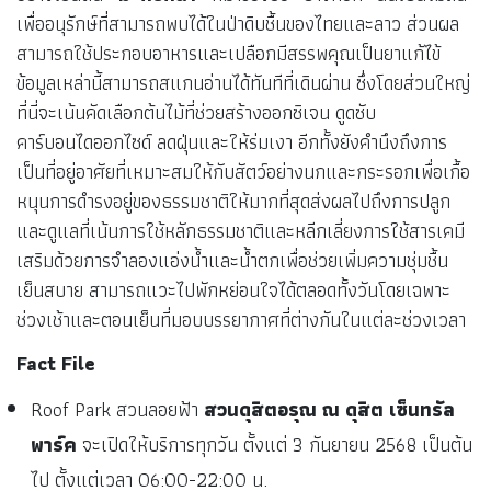
เพื่ออนุรักษ์ที่สามารถพบได้ในป่าดิบชื้นของไทยและลาว ส่วนผล
สามารถใช้ประกอบอาหารและเปลือกมีสรรพคุณเป็นยาแก้ไข้
ข้อมูลเหล่านี้สามารถสแกนอ่านได้ทันทีที่เดินผ่าน ซึ่งโดยส่วนใหญ่
ที่นี่จะเน้นคัดเลือกต้นไม้ที่ช่วยสร้างออกซิเจน ดูดซับ
คาร์บอนไดออกไซด์ ลดฝุ่นและให้ร่มเงา อีกทั้งยังคำนึงถึงการ
เป็นที่อยู่อาศัยที่เหมาะสมให้กับสัตว์อย่างนกและกระรอกเพื่อเกื้อ
หนุนการดำรงอยู่ของธรรมชาติให้มากที่สุดส่งผลไปถึงการปลูก
และดูแลที่เน้นการใช้หลักธรรมชาติและหลีกเลี่ยงการใช้สารเคมี
เสริมด้วยการจำลองแอ่งน้ำและน้ำตกเพื่อช่วยเพิ่มความชุ่มชื้น
เย็นสบาย สามารถแวะไปพักหย่อนใจได้ตลอดทั้งวันโดยเฉพาะ
ช่วงเช้าและตอนเย็นที่มอบบรรยากาศที่ต่างกันในแต่ละช่วงเวลา
Fact File
Roof Park สวนลอยฟ้า
สวนดุสิตอรุณ ณ ดุสิต เซ็นทรัล
พาร์ค
จะเปิดให้บริการทุกวัน ตั้งแต่ 3 กันยายน 2568 เป็นต้น
ไป ตั้งแต่เวลา 06:00-22:00 น.