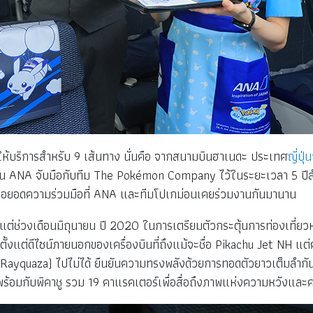
จะให้บริการสำหรับ 9 เส้นทาง นั่นคือ จากสนามบินฮาเนดะ ประเทศ
ญี่ปุ่น
ยการบิน ANA จับมือกับทีม The Pokémon Company ไว้ในระยะเวลา 5 
การต่อยอดความร่วมมือที่ ANA และทีมโปเกม่อนเคยร่วมงานกันมานาน
งแต่ช่วงเดือนมิถุนายน ปี 2020 ในการเตรียมตัวกระตุ้นการท่องเที่
ตั้งแต่ดีไซน์ภายนอกของเครื่องบินที่ถึงแม้จะชื่อ Pikachu Jet NH แต
า (Rayquaza) ไปไม่ได้ ยืนยันความทรงพลังด้วยการทอดตัวยาวเต็มลำก
พร้อมกับพิคาชู รวม 19 คาแรคเตอร์เพื่อสื่อถึงภาพแห่งความหวังและค