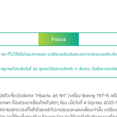
Focus
NH ที่ไม่ได้ปรับโฉมแค่ภายนอก แต่ยังมาพร้อมกับประสบการณ์และของที่ระลึกท
 4 มิถุนายนไปจนถึงวันที่ 28 ตุลาคมให้บริการสำหรับ 9 เส้นทาง เริ่มต้นจากสถาน
ตัวเที่ยวบินพิเศษ​ “Pikachu Jet NH” (เครื่อง Boeing 787-9) พร
ุงเทพฯ ที่บินตรงมาเยือนไทยไปสดๆ ร้อน เมื่อวันที่ 4 มิถุนายน 202
่ภายนอกแวรปทั้งลำด้วยเหล่าโปเกม่อนและผองเพื่อนเท่านั้น แต่ยังมา
วย จุดนี้ต้องพึ่งดวงกันแล้วแหละว่าเราจะได้เจอกัปตันพิคาชูบนเครื่อ