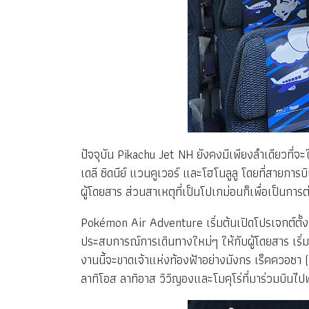
ปัจจุบัน Pikachu Jet NH ยังคงมีเพียงลำเดียวที่
เดลี ซิดนีย์ แวนคูเวอร์ และโฮโนลูลู โดยที่สา
ผู้โดยสาร ส่วนสาเหตุที่เป็นโปเกม่อนก็เพื่อเป็น
Pokémon Air Adventure เริ่มต้นเปิดโปรเจกต์ตั้
ประสบการณ์การเดินทางใหม่ๆ ให้กับผู้โดยสาร เริ่ม
งานนี้จะขาดเจ้าแห่งท้องฟ้าอย่างมังกร เร็คควอซ
ลาทิโอส ลาทิอาส วิวิญองและโมคุโร่ที่มาร่วมบินไป