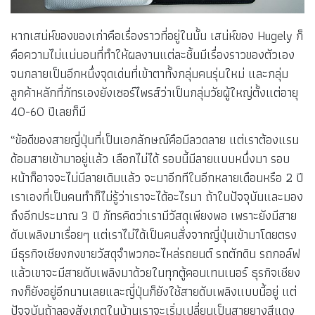
หากเสน่ห์ของของเก่าคือเรื่องราวที่อยู่ในนั้น เสน่ห์ของ Hugely ก็
คือความไม่แน่นอนที่ทำให้ผลงานแต่ละชิ้นมีเรื่องราวของตัวเอง
จนกลายเป็นอีกหนึ่งจุดเด่นที่เข้าตาทั้งกลุ่มคนรุ่นใหม่ และกลุ่ม
ลูกค้าหลักที่ภัทรเองยังเซอร์ไพรส์ว่าเป็นกลุ่มวัยผู้ใหญ่ตั้งแต่อายุ
40-60 ปีเลยก็มี
“ข้อดีของสายญี่ปุ่นที่เป็นเอกลักษณ์คือมีลวดลาย แต่เราต้องแรน
ด้อมสายเข้ามาอยู่แล้ว เลือกไม่ได้ รอบนี้มีลายแบบหนึ่งมา รอบ
หน้าก็อาจจะไม่มีลายเดิมแล้ว จะมาอีกทีในอีกหลายเดือนหรือ 2 ปี
เราเองที่เป็นคนทำก็ไม่รู้ว่าเราจะได้อะไรมา ถ้าในปัจจุบันและมอง
ถึงอีกประมาณ 3 ปี ภัทรคิดว่าเรามีวัสดุเพียงพอ เพราะยังมีสาย
ดับเพลิงมาเรื่อยๆ แต่เราไม่ได้เป็นคนสั่งจากญี่ปุ่นเข้ามาโดยตรง
มีธุรกิจเชียงกงขายวัสดุจำพวกอะไหล่รถยนต์ รถตักดิน รถกอล์ฟ
แล้วเขาจะมีสายดับเพลิงมาด้วยในทุกตู้คอนเทนเนอร์ ธุรกิจเชียง
กงก็ยังอยู่อีกนานเลยและญี่ปุ่นก็ยังใช้สายดับเพลิงแบบนี้อยู่ แต่
ปัจจุบันถ้าลองสังเกตในบ้านเราจะเริ่มเปลี่ยนเป็นสายยางสีแดง