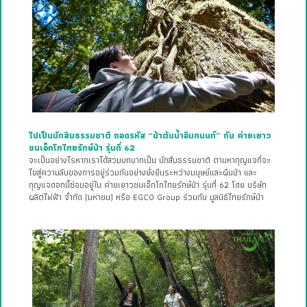
ไปเป็นนักสืบธรรมชาติ ถอดรหัส “ป่าต้นน้ำอินทนนท์” กับ ค่ายเยาว
ชนเอ็กโกไทยรักษ์ป่า รุ่นที่ 62
จะเป็นอย่างไรหากเราได้สวมบทบาทเป็น นักสืบธรรมชาติ ตามหากุญแจที่จะ
ไขสู่ความลับของการอยู่ร่วมกันอย่างยั่งยืนระหว่างมนุษย์และผืนป่า และ
กุญแจดอกนี้ซ่อนอยู่ใน ค่ายเยาวชนเอ็กโกไทยรักษ์ป่า รุ่นที่ 62 โดย บริษัท
ผลิตไฟฟ้า จำกัด (มหาชน) หรือ EGCO Group ร่วมกับ มูลนิธิไทยรักษ์ป่า