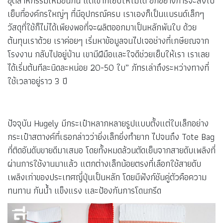
อุตสาหกรรมเหมือนกัน แต่เขาก็เย็บให้ไม่ได้ อีกอย่างการจะส่งไป
เย็บที่องค์กรใหญ่ๆ ที่มีอุปกรณ์ครบ เราเองก็เป็นแบรนด์เล็กๆ
วัสดุที่ใช้ก็ไม่ได้เพียงพอที่จะผลิตออกมาเป็นหลักพันใบ ด้วย
ต้นทุนเราด้วย เราค่อยๆ เริ่มหาข้อมูลจนไปเจอช่างที่เกษียณจาก
โรงงาน กลับไปอยู่บ้าน เขามีฝีมือและใจดีช่วยเย็บให้เรา เราเลย
ได้เริ่มต้นทีละนิดละหน่อย 20-50 ใบ” ภัทรเล่าถึงระหว่างทางที่
ใช้เวลาอยู่ราว 3 ปี
ปัจจุบัน Hugely มีกระเป๋าหลากหลายรูปแบบตั้งแต่ใบเล็กอย่าง
กระเป๋าสตางค์ที่เธอกล่าวว่ายิ่งเล็กยิ่งทำยาก ไปจนถึง Tote Bag
ที่ติดอันดับขายดีมาเสมอ โดยทั้งหมดล้วนตัดเย็บจากสายดับเพลิงที่
ผ่านการใช้งานมาแล้ว แตกต่างเล็กน้อยตรงที่เลือกใช้สายดับ
เพลิงเก่าของประเทศญี่ปุ่นเป็นหลัก โดยมีฟังก์ชันคู่ตัวคือความ
ทนทาน กันน้ำ แข็งแรง และป้องกันการโดนกรีด