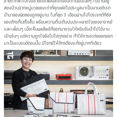
สายตาก็พาไปเจอสายดับเพลิงสีแดงอันเก่านอนเฉยๆ ในบ้านอยู่
สองม้วนจากหมู่มวลของเก่าที่คุณพ่อไปประมูลมาเป็นงานอดิเรก
นำมาลองผิดลองถูกอยู่นาน ในที่สุด 3 เดือนผ่านไปโปรเจกต์ทีซิส
ของภัทรก็เสร็จสิ้น พร้อมความตื่นเต้นปนประหลาดใจของอาจารย์
และเพื่อนๆ เมื่อเห็นผลลัพธ์ที่ออกมาชวนให้หยิบจับนำไปใช้งาน
เข้าจริงๆ แต่ความถูกใจยังไม่ใช่ทุกอย่าง ทำให้การจะต่อยอดออก
มาเป็นแบรนด์ตอนนั้น มีโจทย์ให้ภัทรต้องแก้อยู่มากทีเดียว