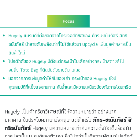
Focus
Hugely แบรนด์ที่ต่อยอดจากโปรเจคต์ทีซิสของ ภัทร-ชณันภัสร์ สิทธิ
ธนันภัสร์ นำสายดับเพลิงเก่าที่ไม่ใช้แล้วมา
Upcycle เพิ่มมูลค่ากลายเป็น
สินค้าใหม่
โปรดักต์ของ Hugely มีตั้งแต่กระเป๋าใบเล็ก
อย่างกระเป๋าสตางค์ไป
จนถึง Tote Bag ที่ติดอันดับขายดีมาเสมอ
นอกจากการเพิ่มมูลค่าให้กับของเก่า กระเป๋าของ Hugely ยังมี
คุณสมบัติที่แข็งแรงทนทาน กันน้ำและมีความเหนียวป้องกันการโดนกรีด
Hugely เป็นคำกริยาวิเศษณ์ที่ให้ความหมายว่า อย่างมาก
มหาศาล ในประโยคภาษาอังกฤษ แต่สำหรับ
ภัทร-ชณันภัสร์ สิ
ทธิธนันภัสร์
Hugely มีความหมายเท่ากับความตั้งใจเต็มร้อยใน
การปลุกปั้นแบรนด์ของตัวเอง ยิ่งไปกว่านั้นคือการพัฒนาโปรดักต์