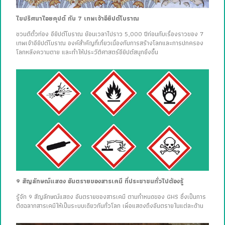
ไขปริศนาไอยคุปต์ กับ 7 เทพเจ้าอียิปต์โบราณ
ชวนตีตั๋วท่อง อียิปต์โบราณ ย้อนเวลาไปราว 5,000 ปีก่อนกับเรื่องราวของ 7
เทพเจ้าอียิปต์โบราณ องค์สำคัญที่เกี่ยวเนื่องกับการสร้างโลกและการปกครอง
โลกหลังความตาย และทำให้ประวัติศาสตร์อียิปต์สนุกยิ่งขึ้น
9 สัญลักษณ์แสดง อันตรายของสารเคมี ที่ประชาชนทั่วไปต้องรู้
รู้จัก 9 สัญลักษณ์แสดง อันตรายของสารเคมี ตามกำหนดของ GHS ซึ่งเป็นการ
ติดฉลากสารเคมีให้เป็นระบบเดียวกันทั่วโลก เพื่อแสดงถึงอันตรายในแต่ละด้าน