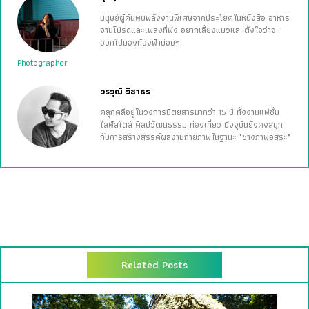
มนุษย์ผู้ค้นพบพลังงานพิเศษจากประโยคในหนังสือ อาหาร
จานโปรดและเพลงที่ฟัง อยากเลี้ยงแมวและตั้งใจว่าจะ
ออกไปมองท้องฟ้าบ่อยๆ
Photographer
วรวุฒิ วิชาธร
คลุกคลีอยู่ในวงการนิตยสารมากว่า 15 ปี ทั้งงานแฟชั่น
ไลฟ์สไตล์ ศิลปวัฒนธรรม ท่องเที่ยว ปัจจุบันยังคงสนุก
กับการสร้างสรรค์ผลงานถ่ายภาพในฐานะ "ช่างภาพอิสระ"
Related Posts