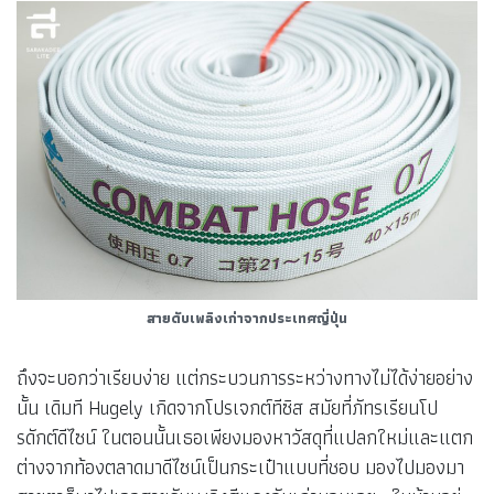
สายดับเพลิงเก่าจากประเทศญี่ปุ่น
ถึงจะบอกว่าเรียบง่าย แต่กระบวนการระหว่างทางไม่ได้ง่ายอย่าง
นั้น เดิมที Hugely เกิดจากโปรเจกต์ทีซิส สมัยที่ภัทรเรียนโป
รดักต์ดีไซน์ ในตอนนั้นเธอเพียงมองหาวัสดุที่แปลกใหม่และแตก
ต่างจากท้องตลาดมาดีไซน์เป็นกระเป๋าแบบที่ชอบ มองไปมองมา