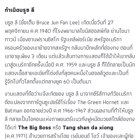
กำเนิด
บรูซ ลี
บรูซ ลี (ชื่อเต็ม Bruce Jun Fan Lee) เกิดเมื่อวันที่ 27
พฤศจิกายน ค.ศ.1940 ที่โรงพยาบาลไชนีสฮอสพิทัล ย่านไชนา
ทาวน์ เมืองซานฟรานซิสโก รัฐแคลิฟอร์เนีย สหรัฐอเมริกา
ครอบครัวของเขาย้ายจากสหรัฐฯ กลับมาปักหลักที่ฮ่องกง ตอนที่
เขาอายุเพียง 3 เดือน แต่แล้วเส้นทางการแสดงก็ได้นำให้เขากลับ
มาสู่อเมริกาอีกครั้งเมื่อปี ค.ศ. 1959 และบรูซ ลี ก็ได้กลายเป็นนัก
แสดงเชื้อสายเอเชียที่โด่งดังที่สุดคนหนึ่งในฮอลลีวูดและเป็นที่
รู้จักไปทั่วโลกตั้งแต่กลางยุค 60 เป็นต้นมา
งานแสดงที่ถือว่าแจ้งเกิดของ บรูซ ลี มาจากซีรีส์ทางทีวีอเมริกา
ดัดแปลงจากการ์ตูนซูเปอร์ฮีโร่เรื่อง The Green Hornet และ
Batman ออกฉายช่วงปี ค.ศ.1966-1967 ส่วนผลงานที่ทำให้บรูซ
ลี กลายเป็นไอคอนแห่งภาพยนตร์แนวกังฟูหมัดมวยสไตล์ฮ่องกง
ได้แก่
The Big Boss
หรือ
Tang shan da xiong
(ค.ศ.1971) อำนวยการสร้างโดย เรย์มอนด์ โชว์ เจ้าของและผู้ก่อ