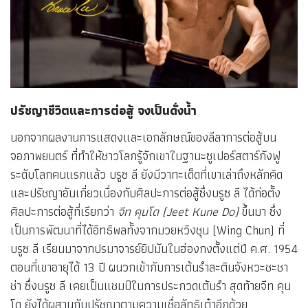
ปรัชญาชีวิตและการต่อสู้ จงเป็นดั่งน้ำ
นอกจากผลงานการแสดงและเอกลักษณ์ของลีลาการต่อสู้บน
จอภาพยนตร์ ที่ทำให้ชาวโลกรู้จักเขาในฐานะซูเปอร์สตาร์กังฟู
ระดับโลกคนแรกแล้ว บรูซ ลี ยังมีวาทะเด็ดที่เขาเล่าถึงหลักคิด
และปรัชญาอันเกี่ยวเนื่องกับศิลปะการต่อสู้ซึ่งบรูซ ลี ได้ก่อตั้ง
ศิลปะการต่อสู้ที่เรียกว่า
จีท คุนโด (Jeet Kune Do)
ขึ้นมา ซึ่ง
เป็นการพัฒนาที่ได้อิทธิพลทั้งจากมวยหวิงชุน (Wing Chun) ที่
บรูซ ลี เรียนมาจากปรมาจารย์ยิปมันในฮ่องกงตั้งแต่ปี ค.ศ. 1954
ตอนที่เขาอายุได้ 13 ปี ผนวกเข้ากับการเต้นรำละตินจังหวะชะชา
ช่า ซึ่งบรูซ ลี เคยเป็นแชมป์ในการประกวดเต้นรำ สุดท้ายจีท คุน
โด ยังได้ผสานกับปรัชญาตามความเชื่อลัทธิเต๋าอีกด้วย