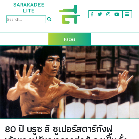
Faces
80 ปี บรูซ ลี ซูเปอร์สตาร์กังฟู