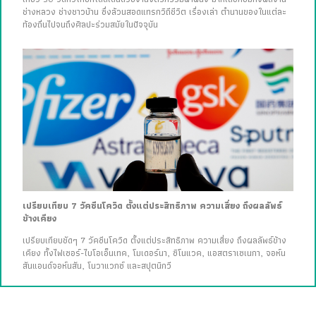
ช่างหลวง ช่างชาวบ้าน ซึ่งล้วนสอดแทรกวิถีชีวิต เรื่องเล่า ตำนานของในแต่ละ
ท้องถิ่นไปจนถึงศิลปะร่วมสมัยในปัจจุบัน
เปรียบเทียบ 7 วัคซีนโควิด ตั้งแต่ประสิทธิภาพ ความเสี่ยง ถึงผลลัพธ์
ข้างเคียง
เปรียบเทียบชัดๆ 7 วัคซีนโควิด ตั้งแต่ประสิทธิภาพ ความเสี่ยง ถึงผลลัพธ์ข้าง
เคียง ทั้งไฟเซอร์-ไบโอเอ็นเทค, โมเดอร์นา, ซิโนแวค, แอสตราเซเนกา, จอห์น
สันแอนด์จอห์นสัน, โนวาแวกซ์ และสปุตนิกวี