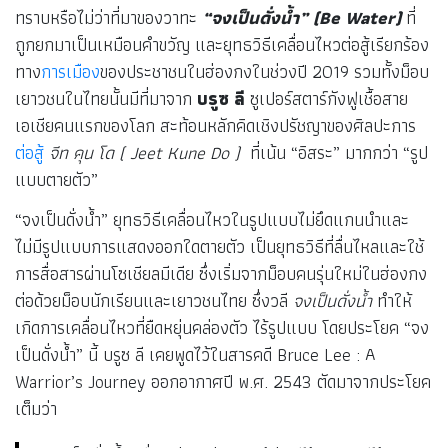
ทราบหรือไม่ว่าที่มาของวาทะ
“จงเป็นดั่งน้ำ” (Be Water)
ที่
ถูกยกมาเป็นเหมือนคำขวัญ และยุทธวิธีเคลื่อนไหวต่อสู้เรียกร้อง
ทาง
การเมือง
ของประชาชนในฮ่องกงในช่วงปี 2019 รวมทั้งม็อบ
เยาวชนในไทยนั้นมีที่มาจาก
บรูซ ลี
ซูเปอร์สตาร์กังฟูเชื้อสาย
เอเชียคนแรกของโลก สะท้อนหลักคิดเชิงปรัชญาของศิลปะการ
ต่อสู้
จีท คุน โด ( Jeet Kune Do )
ที่เน้น “อิสระ” มากกว่า “รูป
แบบตายตัว”
“จงเป็นดั่งน้ำ” ยุทธวิธีเคลื่อนไหวในรูปแบบไม่ยึดแกนนำและ
ไม่มีรูปแบบการแสดงออกใดตายตัว เป็นยุทธวิธีที่ลื่นไหลและใช้
การสื่อสารผ่านโซเชียลมีเดีย ซึ่งเริ่มจากม็อบคนรุ่นใหม่ในฮ่องกง
ต่อด้วยม็อบนักเรียนและเยาวชนไทย ซึ่งวลี
จงเป็นดั่งน้ำ
ทำให้
เกิดการเคลื่อนไหวที่ยืดหยุ่นคล่องตัว ไร้รูปแบบ โดยประโยค “จง
เป็นดั่งน้ำ” นี้ บรูซ ลี เคยพูดไว้ในสารคดี Bruce Lee : A
Warrior’s Journey ออกอากาศปี พ.ศ. 2543 ตัดมาจากประโยค
เต็มว่า