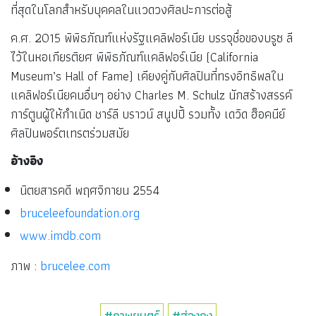
ที่สุดในโลกสำหรับบุคคลในแวดวงศิลปะการต่อสู้
ค.ศ. 2015 พิพิธภัณฑ์แห่งรัฐแคลิฟอร์เนีย บรรจุชื่อของบรูซ ลี
ไว้ในหอเกียรติยศ พิพิธภัณฑ์แคลิฟอร์เนีย (California
Museum’s Hall of Fame) เคียงคู่กับศิลปินที่ทรงอิทธิพลใน
แคลิฟอร์เนียคนอื่นๆ อย่าง Charles M. Schulz นักสร้างสรรค์
การ์ตูนผู้ให้กำเนิด ชาร์ลี บราวน์ สนูปปี้ รวมทั้ง เดวิด ฮ็อคนีย์
ศิลปินพอร์ตเทรตร่วมสมัย
อ้างอิง
นิตยสารคดี พฤศจิกายน 2554
bruceleefoundation.org
www.imdb.com
ภาพ :
brucelee.com
#ภาพยนตร์
#ฮ่องกง