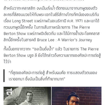
สำหรับวาทะคลาสสิก
จงเป็นดั่งน้ำ
ตัดทอนมาจากบทพูดของตัว
ละครที่ลีสอนมวยให้กับพระเอกในซีรีส์ทางโทรทัศน์ของอเมริกัน
เรื่อง Long Street แพร่ภาพในอเมริกาปี ค.ศ. 1971 และเขาได้
ทวนบทพูดนี้อีกครั้ง ในการสัมภาษณ์รายการ The Pierre
Berton Show แพร่ภาพปีเดียวกัน และได้มีการย้ำประโยคคลาส
สิกนี้อีกครั้งในสารคดี Bruce Lee : A Warrior’s Journey
ทั้งนี้นอกจากวาทะ “จงเป็นดั่งน้ำ” แล้ว ในรายการ The Pierre
Berton Show บรูซ ลี ยังได้กล่าวถึงความยากของศิลปะการต่อสู้
ไว้ว่า
“ที่สุดของศิลปะการต่อสู้ สำหรับผมคือ การแสดงตัวตนของ
เราออกมา ซึ่งมันเป็นสิ่งที่ทำยากมาก”