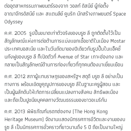
ต่ออุตสาหกรรมภาพยนตร์รองจาก วอลท์ ดิสนีย์ ผู้ก่อตั้ง
อาณาจักรดิสนีย์ และ สแตนลีย์ คูบริก นักสร้างภาพยนตร์ Space
Odyssey
ค.ศ. 2005 รูปปั้นขนาดเท่าตัวจริงของบรูซ ลี ถูกติดตั้งไว้เป็น
สัญลักษณ์แห่งการต่อต้านการแบ่งแยกเชื้อชาติในเมือง Mostar
ประเทศบอสเนีย และในวันถัดมาของปีเดียวกันรูปปั้นในแอ็คชั่
นกังฟูของบรูซ ลี ก็เปิดตัวที่ Avenue of Star เกาะฮ่องกง และ
กลายเป็นสัญลักษณ์ด้านการท่องเที่ยวที่ทุกคนต้องมาเยี่ยมเยือน
ค.ศ. 2012 สภาผู้แทนราษฎรของสหรัฐฯ สดุดี บรูซ ลี อย่างเป็น
ทางการ พร้อมเชิดชูคุณูปการของบรูซ ลีในฐานะครูผู้สอน และ
เป็นผู้ผลักดันให้เกิดการเปลี่ยนแปลงทางสังคม สิทธิพลเมือง
และถือเป็นปูชนียบุคคลทางวัฒนธรรมของชาวอเมริกัน
ค.ศ. 2013 พิพิธภัณฑ์มรดกฮ่องกง (The Hong Kong
Heritage Museum) จัดงานแสดงนิทรรศการชีวิตและงานของบ
รูซ ลี เป็นนิทรรศการชั่วคราวที่ยาวนานถึง 5 ปี ถือเป็นงานใหญ่