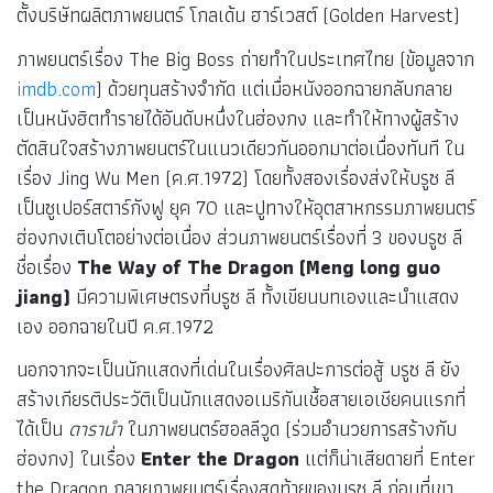
ตั้งบริษัทผลิตภาพยนตร์ โกลเด้น ฮาร์เวสต์ (Golden Harvest)
ภาพยนตร์เรื่อง
The Big Boss ถ่ายทำในประเทศไทย (ข้อมูลจาก
imdb.com
) ด้วยทุนสร้างจำกัด แต่เมื่อหนังออกฉายกลับกลาย
เป็นหนังฮิตทำรายได้อันดับหนึ่งในฮ่องกง และทำให้ทางผู้สร้าง
ตัดสินใจสร้างภาพยนตร์ในแนวเดียวกันออกมาต่อเนื่องทันที ใน
เรื่อง Jing Wu Men (ค.ศ.1972) โดยทั้งสองเรื่องส่งให้บรูซ ลี
เป็นซูเปอร์สตาร์กังฟู ยุค 70 และปูทางให้อุตสาหกรรมภาพยนตร์
ฮ่องกงเติบโตอย่างต่อเนื่อง ส่วนภาพยนตร์เรื่องที่ 3 ของบรูซ ลี
ชื่อเรื่อง
The Way of The Dragon (Meng long guo
jiang)
มีความพิเศษตรงที่บรูซ ลี ทั้งเขียนบทเองและนำแสดง
เอง ออกฉายในปี ค.ศ.1972
นอกจากจะเป็นนักแสดงที่เด่นในเรื่องศิลปะการต่อสู้ บรูซ ลี ยัง
สร้างเกียรติประวัติเป็นนักแสดงอเมริกันเชื้อสายเอเชียคนแรกที่
ได้เป็น
ดารานำ
ในภาพยนตร์ฮอลลีวูด (ร่วมอำนวยการสร้างกับ
ฮ่องกง) ในเรื่อง
Enter the Dragon
แต่ก็น่าเสียดายที่ Enter
the Dragon กลายภาพยนตร์เรื่องสุดท้ายของบรูซ ลี ก่อนที่เขา