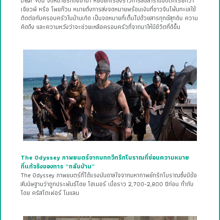
Dear You จดหมายรักถึงอาม่า หยิบยกเรื่องราวการสื่อสารในอดีตที่เรียกว่า
เฉียวพี หรือ โพยก๊วน หมายถึงการส่งจดหมายพร้อมเงินที่ชาวจีนโพ้นทะเลใช้
ติดต่อกับครอบครัวในบ้านเกิด เป็นจดหมายที่เต็มไปด้วยสารทุกข์สุกดิบ ความ
คิดถึง และความหวังว่าจะช่วยเหลือครอบครัวที่จากมาให้มีชีวิตที่ดีขึ้น
The Odyssey ภาพยนตร์จากบทกวีกรีกโบราณที่ซ่อนความหมาย
ที่แท้จริงของการ “กลับบ้าน”
The Odyssey ภาพยนตร์ที่ได้แรงบันดาลใจจากมหากาพย์กรีกโบราณซึ่งมีข้อ
สันนิษฐานว่าถูกประพันธ์โดย โฮเมอร์ เมื่อราว 2,700-2,800 ปีก่อน กำกับ
โดย คริสโตเฟอร์ โนแลน