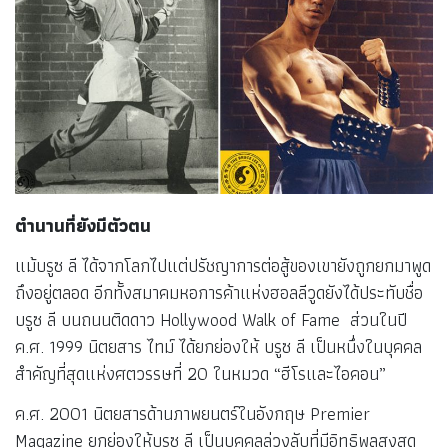
ตำนานที่ยังมีตัวตน
แม้บรูซ ลี ได้จากโลกไปแต่ปรัชญาการต่อสู้ของเขายังถูกยกมาพูด
ถึงอยู่ตลอด อีกทั้งสมาคมหอการค้าแห่งฮอลลีวูดยังได้ประทับชื่อ
บรูซ ลี บนถนนติดดาว Hollywood Walk of Fame ส่วนในปี
ค.ศ. 1999 นิตยสาร ไทม์ ได้ยกย่องให้ บรูซ ลี เป็นหนึ่งในบุคคล
สำคัญที่สุดแห่งศตวรรษที่ 20 ในหมวด “ฮีโรและไอคอน”
ค.ศ. 2001 นิตยสารด้านภาพยนตร์ในอังกฤษ Premier
Magazine ยกย่องให้บรูซ ลี เป็นบุคคลล่วงลับที่มีอิทธิพลสูงสุด