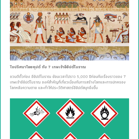
ไขปริศนาไอยคุปต์ กับ 7 เทพเจ้าอียิปต์โบราณ
ชวนตีตั๋วท่อง อียิปต์โบราณ ย้อนเวลาไปราว 5,000 ปีก่อนกับเรื่องราวของ 7
เทพเจ้าอียิปต์โบราณ องค์สำคัญที่เกี่ยวเนื่องกับการสร้างโลกและการปกครอง
โลกหลังความตาย และทำให้ประวัติศาสตร์อียิปต์สนุกยิ่งขึ้น