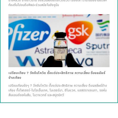
ช่างหลวง ช่างชาวบ้าน ซึ่งล้วนสอดแทรกวิถีชีวิต เรื่องเล่า ตำนานของในแต่ละ
ท้องถิ่นไปจนถึงศิลปะร่วมสมัยในปัจจุบัน
เปรียบเทียบ 7 วัคซีนโควิด ตั้งแต่ประสิทธิภาพ ความเสี่ยง ถึงผลลัพธ์
ข้างเคียง
เปรียบเทียบชัดๆ 7 วัคซีนโควิด ตั้งแต่ประสิทธิภาพ ความเสี่ยง ถึงผลลัพธ์ข้าง
เคียง ทั้งไฟเซอร์-ไบโอเอ็นเทค, โมเดอร์นา, ซิโนแวค, แอสตราเซเนกา, จอห์น
สันแอนด์จอห์นสัน, โนวาแวกซ์ และสปุตนิกวี