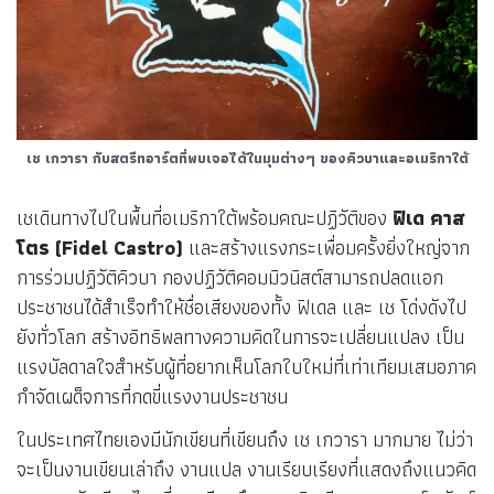
เช เกวารา กับสตรีทอาร์ตที่พบเจอได้ในมุมต่างๆ ของคิวบาและอเมริกาใต้
เชเดินทางไปในพื้นที่อเมริกาใต้พร้อมคณะปฏิวัติของ
ฟิเด คาส
โตร (Fidel Castro)
และสร้างแรงกระเพื่อมครั้งยิ่งใหญ่จาก
การร่วมปฏิวัติคิวบา กองปฏิวัติคอมมิวนิสต์สามารถปลดแอก
ประชาชนได้สำเร็จทำให้ชื่อเสียงของทั้ง ฟิเดล และ เช โด่งดังไป
ยังทั่วโลก สร้างอิทธิพลทางความคิดในการจะเปลี่ยนแปลง เป็น
แรงบัลดาลใจสำหรับผู้ที่อยากเห็นโลกใบใหม่ที่เท่าเทียมเสมอภาค
กำจัดเผด็จการที่กดขี่แรงงานประชาชน
ในประเทศไทยเองมีนักเขียนที่เขียนถึง เช เกวารา มากมาย ไม่ว่า
จะเป็นงานเขียนเล่าถึง งานแปล งานเรียบเรียงที่แสดงถึงแนวคิด