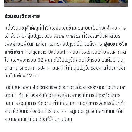
ร่วมรบเถิดสหาย
หนึ่งในเหตุสำคัญที่ทำให้เชยืนเด่นข้ามเวลาจนเป็นที่จดจำคือ การ
เข้าร่วมกับกลุ่มปฏิวัติของ
ฟิเดล คาสโตร
ที่ในขณะนั้นคาสโตร
เพิ่งพ่ายแพ้ในการก่อการภารกิจปฏิวัติผู้นำเผด็จการ
ฟุลเฮนซิโอ
บาติสตา
(Fulgencio Batista) ที่คิวบา เชเข้าร่วมกับฟิเดล คาส
โต และพวกรวม 82 คนกลับไปปฏิวัติคิวบาอีกรอบ ผลคือบาติส
ตาสามารถชนะการปะทะ และทำให้กลุ่มปฏิวัติของคาสโตรเหลือก
ลับไปเพียง 12 คน
เชกับสหายอีก 4 ชีวิตหนีรอดด้วยความช่วยเหลือจากชาวบ้านและ
ชาวนา ทำให้เชจึงคิดได้ว่าต้องสร้างรากฐานการปฏิวัติโดยการ
เผยแพร่อุดมการณ์ความเท่าเทียมและแนวคิดการจัดสรรพื้นที่ทำ
กินให้ชีวิตที่ดีคือชีวิตที่ปราศจากการถูกกดขี่ขูดรีดและมีกินมีใช้มี
ความสุขโดยไม่ผูกชีวิตไว้กับทุนนิยม