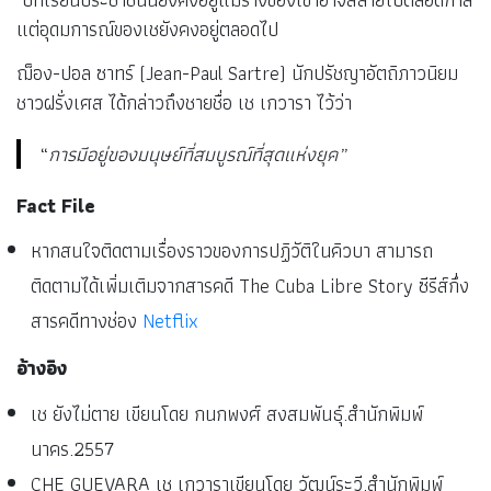
แต่อุดมการณ์ของเชยังคงอยู่ตลอดไป
ฌ็อง-ปอล ซาทร์ (Jean-Paul Sartre) นักปรัชญาอัตถิภาวนิยม
ชาวฝรั่งเศส ได้กล่าวถึงชายชื่อ เช เกวารา ไว้ว่า
“
การมีอยู่ของมนุษย์ที่สมบูรณ์ที่สุดแห่งยุค”
Fact File
หากสนใจติดตามเรื่องราวของการปฏิวัติในคิวบา สามารถ
ติดตามได้เพิ่มเติมจากสารคดี The Cuba Libre Story ซีรีส์กึ่ง
สารคดีทางช่อง
Netflix
อ้างอิง
เช ยังไม่ตาย เขียนโดย กนกพงศ์ สงสมพันธุ์.สำนักพิมพ์
นาคร.2557
CHE GUEVARA เช เกวาราเขียนโดย วัฒน์ระวี.สำนักพิมพ์