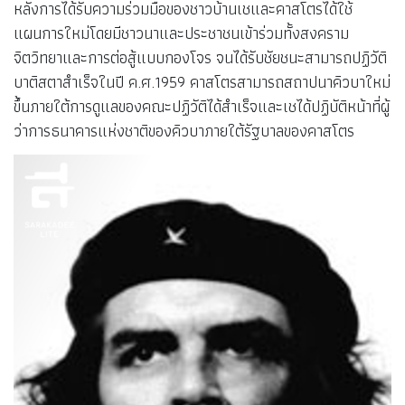
หลังการได้รับความร่วมมือของชาวบ้านเชและคาสโตรได้ใช้
แผนการใหม่โดยมีชาวนาและประชาชนเข้าร่วมทั้งสงคราม
จิตวิทยาและการต่อสู้แบบกองโจร จนได้รับชัยชนะสามารถปฏิวัติ
บาติสตาสำเร็จในปี ค.ศ.1959 คาสโตรสามารถสถาปนาคิวบาใหม่
ขึ้นภายใต้การดูแลของคณะปฏิวัติได้สำเร็จและเชได้ปฏิบัติหน้าที่ผู้
ว่าการธนาคารแห่งชาติของคิวบาภายใต้รัฐบาลของคาสโตร