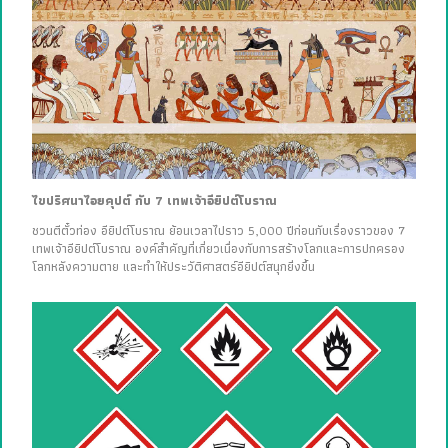
ไขปริศนาไอยคุปต์ กับ 7 เทพเจ้าอียิปต์โบราณ
ชวนตีตั๋วท่อง อียิปต์โบราณ ย้อนเวลาไปราว 5,000 ปีก่อนกับเรื่องราวของ 7
เทพเจ้าอียิปต์โบราณ องค์สำคัญที่เกี่ยวเนื่องกับการสร้างโลกและการปกครอง
โลกหลังความตาย และทำให้ประวัติศาสตร์อียิปต์สนุกยิ่งขึ้น