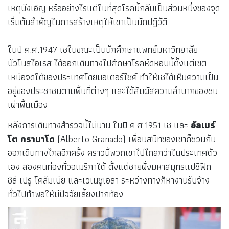
เหตุบังเอิญ หรืออย่างไรแต่ในที่สุดโรคนี้กลับเป็นส่วนหนึ่งของจุด
เริ่มต้นสำคัญในการสร้างเหตุให้เขาเป็นนักปฏิวัติ
ในปี ค.ศ.1947 เชในขณะเป็นนักศึกษาแพทย์มหาวิทยาลัย
บัวโนสไอเรส ได้ออกเดินทางไปศึกษาโรคหืดหอบนี้ตั้งแต่เขต
เหนือจดใต้ของประเทศโดยมอเตอร์ไซค์ ทำให้เชได้เห็นความเป็น
อยู่ของประชาชนตามพื้นที่ต่างๆ และได้สัมผัสความลำบากของชน
เผ่าพื้นเมือง
หลังการเดินทางสำรวจนี้ไม่นาน ในปี ค.ศ.1951 เช และ
อัลเบร์
โต กรานาโด
(Alberto Granado) เพื่อนสนิทของเขาก็ชวนกัน
ออกเดินทางไกลอีกครั้ง คราวนี้พวกเขาไปไกลกว่าในประเทศตัว
เอง สองคนท่องทั่วอเมริกาใต้ ตั้งแต่ชายฝั่งมหาสมุทรแปซิฟิก
ชิลี เปรู โคลัมเบีย และเวเนซูเอลา ระหว่างทางก็หางานรับจ้าง
ทั่วไปทำพอให้มีปัจจัยเลี้ยงปากท้อง