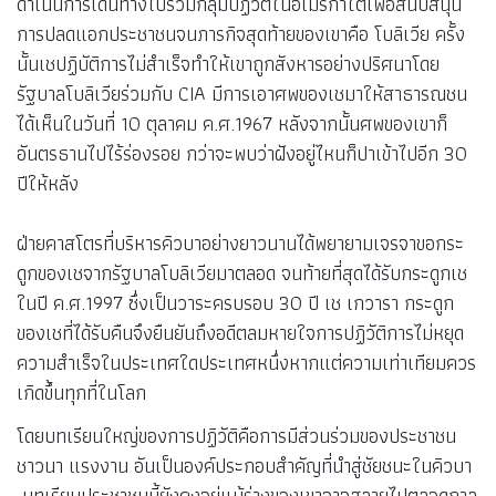
ดำเนินการเดินทางไปร่วมกลุ่มปฏิวัติในอเมริกาใต้เพื่อสนับสนุน
การปลดแอกประชาชนจนภารกิจสุดท้ายของเขาคือ โบลิเวีย ครั้ง
นั้นเชปฏิบัติการไม่สำเร็จทำให้เขาถูกสังหารอย่างปริศนาโดย
รัฐบาลโบลิเวียร่วมกับ CIA มีการเอาศพของเชมาให้สาธารณชน
ได้เห็นในวันที่ 10 ตุลาคม ค.ศ.1967 หลังจากนั้นศพของเขาก็
อันตรธานไปไร้ร่องรอย กว่าจะพบว่าฝังอยู่ไหนก็ปาเข้าไปอีก 30
ปีให้หลัง
ฝ่ายคาสโตรที่บริหารคิวบาอย่างยาวนานได้พยายามเจรจาขอกระ
ดูกของเชจากรัฐบาลโบลิเวียมาตลอด จนท้ายที่สุดได้รับกระดูกเช
ในปี ค.ศ.1997 ซึ่งเป็นวาระครบรอบ 30 ปี เช เกวารา กระดูก
ของเชที่ได้รับคืนจึงยืนยันถึงอดีตลมหายใจการปฏิวัติการไม่หยุด
ความสำเร็จในประเทศใดประเทศหนึ่งหากแต่ความเท่าเทียมควร
เกิดขึ้นทุกที่ในโลก
โดยบทเรียนใหญ่ของการปฏิวัติคือการมีส่วนร่วมของประชาชน
ชาวนา แรงงาน อันเป็นองค์ประกอบสำคัญที่นำสู่ชัยชนะในคิวบา
บทเรียนประชาชนนี้ยังคงอยู่แม้ร่างของเขาอาจสลายไปตลอดกาล