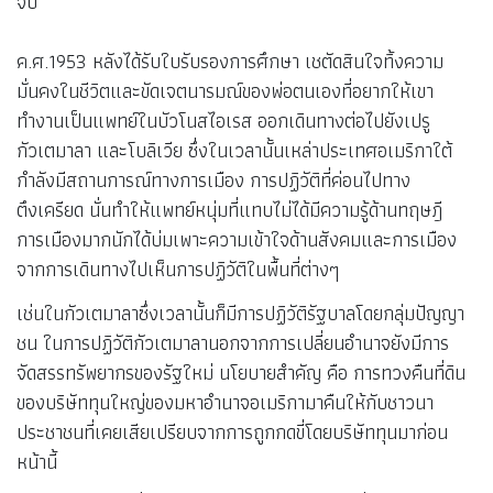
จบ
ค.ศ.1953 หลังได้รับใบรับรองการศึกษา เชตัดสินใจทิ้งความ
มั่นคงในชีวิตและขัดเจตนารมณ์ของพ่อตนเองที่อยากให้เขา
ทำงานเป็นแพทย์ในบัวโนสไอเรส ออกเดินทางต่อไปยังเปรู
กัวเตมาลา และโบลิเวีย ซึ่งในเวลานั้นเหล่าประเทศอเมริกาใต้
กำลังมีสถานการณ์ทางการเมือง การปฏิวัติที่ค่อนไปทาง
ตึงเครียด นั่นทำให้แพทย์หนุ่มที่แทบไม่ได้มีความรู้ด้านทฤษฎี
การเมืองมากนักได้บ่มเพาะความเข้าใจด้านสังคมและการเมือง
จากการเดินทางไปเห็นการปฏิวัติในพื้นที่ต่างๆ
เช่นในกัวเตมาลาซึ่งเวลานั้นก็มีการปฏิวัติรัฐบาลโดยกลุ่มปัญญา
ชน ในการปฏิวัติกัวเตมาลานอกจากการเปลี่ยนอำนาจยังมีการ
จัดสรรทรัพยากรของรัฐใหม่ นโยบายสำคัญ คือ การทวงคืนที่ดิน
ของบริษัททุนใหญ่ของมหาอำนาจอเมริกามาคืนให้กับชาวนา
ประชาชนที่เคยเสียเปรียบจากการถูกกดขี่โดยบริษัททุนมาก่อน
หน้านี้