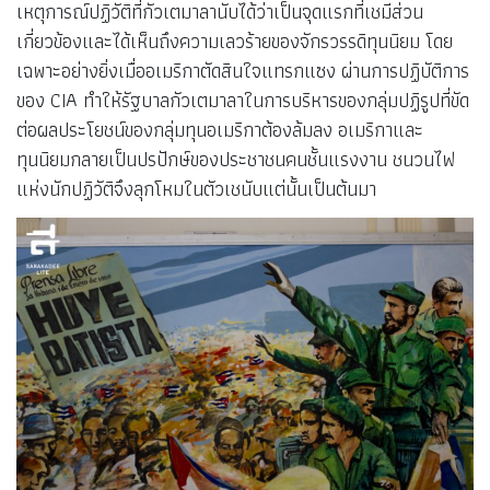
เหตุการณ์ปฏิวัติที่กัวเตมาลานับได้ว่าเป็นจุดแรกที่เชมีส่วน
เกี่ยวข้องและได้เห็นถึงความเลวร้ายของจักรวรรดิทุนนิยม โดย
เฉพาะอย่างยิ่งเมื่ออเมริกาตัดสินใจแทรกแซง ผ่านการปฏิบัติการ
ของ CIA ทำให้รัฐบาลกัวเตมาลาในการบริหารของกลุ่มปฏิรูปที่ขัด
ต่อผลประโยชน์ของกลุ่มทุนอเมริกาต้องล้มลง อเมริกาและ
ทุนนิยมกลายเป็นปรปักษ์ของประชาชนคนชั้นแรงงาน ชนวนไฟ
แห่งนักปฏิวัติจึงลุกโหมในตัวเชนับแต่นั้นเป็นต้นมา