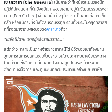
เช เกวารา
(Che Guevara)
เป็นภาพจำที่เหนียวแน่นของนัก
ปฏิวัติปลดแอก ที่ในปัจจุบันภาพของเขามาอยู่ในวัฒนธรรมประชา
นิยม (Pop Culture) ผ่านสินค้าต่างๆไม่ว่าจะเป็นลายเสื้อยืด เข็ม
กลัด หรือแม้กระทั่งบังโคลนรถบรรทุก รวมทั้งประโยคสุดคลาสสิ
กที่ถอดมาจากเพลงของวง
คาราบาว
ที่ว่า
“เชยังไม่ตาย เขาอยู่หลังรถบรรทุก…”
แต่กว่าจะกลายเป็นภาพจำอย่างสากลนี้ได้ ชีวิตของเขาต้องผ่าน
อุดมการณ์การปลกแอดเพื่อประชาชนโดยเฉพาะอย่างยิ่งประเทศ
โลกที่สาม ซึ่งในเวลานั้นหลายประเทศถูกปกครองด้วยระบบ
ศักดินา เผด็จการ และทุนนิยมที่กดขี่ประชาชนอย่างแสนสาหัส