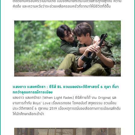
ติดต่อกับครอบครัวในบ้านเกิด เป็นจดหมายที่เต็มไปด้วยสารทุกข์สุกดิบ ความ
คิดถึง และความหวังว่าจะช่วยเหลือครอบครัวที่จากมาให้มีชีวิตที่ดีขึ้น
แสงดาว แสงศรัทธา : ซีรีส์ BL ชวนมองประวัติศาสตร์ 6 ตุลา ที่มา
กกว่าอุดมการณ์การเมือง
แสงดาว แสงศรัทธา (When Light Fades) ซีรีส์ภายใต้ Viu Original ผล
งานการกำกับ Boys’ Love เรื่องแรกของ โชคอนันต์ สกุลธรรม ชวนย้อน
ประวัติศาสตร์ 6 ตุลาคม 2519 เมื่อเหตุการณ์นองเลือดทางการเมืองผลักดัน
ให้นักศึกษาเลือกเข้าป่า