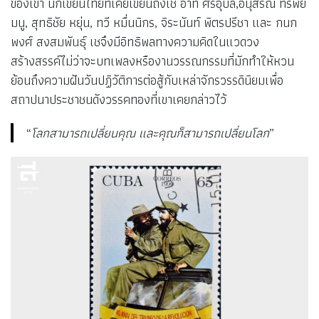
ของเขา นักเขียนไทยที่เคยเขียนถึงเช อาทิ ศรีอุบล,อนุสรณ์ ทรัพย์
มนู, สุทธิชัย หยุ่น, ทวี หมื่นนิกร, จิระนันท์ พิตรปรีชา และ กนก
พงศ์ สงสมพันธุ์ เชจึงมีอิทธิพลทางความคิดในแวดวง
สร้างสรรค์ไม่ว่าจะบทเพลงหรืองานวรรณกรรมที่มักทำให้หวน
ย้อนถึงความฝันวันปฏิวัติการต่อสู้กับเหล่าจักรวรรดินิยมเพื่อ
สถาปนาประชาชนดังวรรคทองที่เขาเคยกล่าวไว้
“
โลกสามารถเปลี่ยนคุณ และคุณก็สามารถเปลี่ยนโลก
”