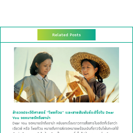
Related Posts
สำรวจประวัติศาสตร์ “โพยก๊วน” และสายสัมพันธ์แต้จิ๋วใน Dear
You จดหมายรักถึงอาม่า
Dear You จดหมายรักถึงอาม่า หยิบยกเรื่องราวการสื่อสารในอดีตที่เรียกว่า
เฉียวพี หรือ โพยก๊วน หมายถึงการส่งจดหมายพร้อมเงินที่ชาวจีนโพ้นทะเลใช้