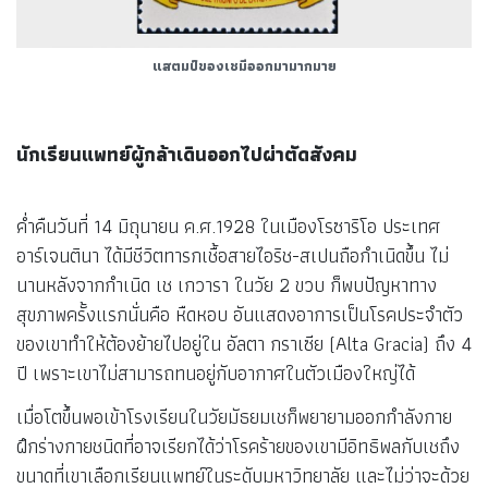
แสตมป์ของเชมีออกมามากมาย
นักเรียนแพทย์ผู้กล้าเดินออกไปผ่าตัดสังคม
ค่ำคืนวันที่ 14 มิถุนายน ค.ศ.1928 ในเมืองโรซาริโอ ประเทศ
อาร์เจนตินา ได้มีชีวิตทารกเชื้อสายไอริช-สเปนถือกำเนิดขึ้น ไม่
นานหลังจากกำเนิด เช เกวารา ในวัย 2 ขวบ ก็พบปัญหาทาง
สุขภาพครั้งแรกนั่นคือ หืดหอบ อันแสดงอาการเป็นโรคประจำตัว
ของเขาทำให้ต้องย้ายไปอยู่ใน อัลตา กราเซีย (Alta Gracia) ถึง 4
ปี เพราะเขาไม่สามารถทนอยู่กับอากาศในตัวเมืองใหญ่ได้
เมื่อโตขึ้นพอเข้าโรงเรียนในวัยมัธยมเชก็พยายามออกกำลังกาย
ฝึกร่างกายชนิดที่อาจเรียกได้ว่าโรคร้ายของเขามีอิทธิพลกับเชถึง
ขนาดที่เขาเลือกเรียนแพทย์ในระดับมหาวิทยาลัย และไม่ว่าจะด้วย