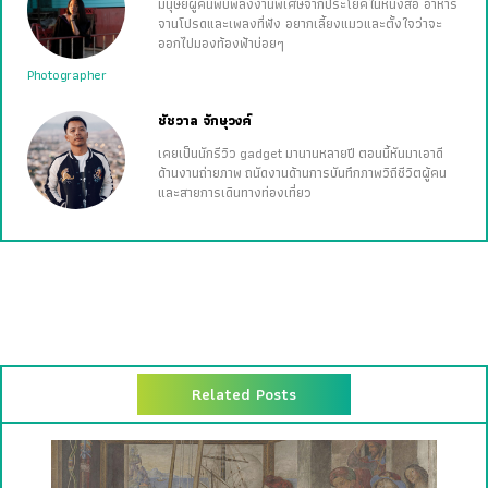
มนุษย์ผู้ค้นพบพลังงานพิเศษจากประโยคในหนังสือ อาหาร
จานโปรดและเพลงที่ฟัง อยากเลี้ยงแมวและตั้งใจว่าจะ
ออกไปมองท้องฟ้าบ่อยๆ
Photographer
ชัชวาล จักษุวงค์
เคยเป็นนักรีวิว gadget มานานหลายปี ตอนนี้หันมาเอาดี
ด้านงานถ่ายภาพ ถนัดงานด้านการบันทึกภาพวิถีชีวิตผู้คน
และสายการเดินทางท่องเที่ยว
Related Posts