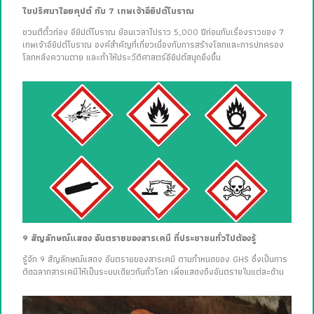
ไขปริศนาไอยคุปต์ กับ 7 เทพเจ้าอียิปต์โบราณ
ชวนตีตั๋วท่อง อียิปต์โบราณ ย้อนเวลาไปราว 5,000 ปีก่อนกับเรื่องราวของ 7
เทพเจ้าอียิปต์โบราณ องค์สำคัญที่เกี่ยวเนื่องกับการสร้างโลกและการปกครอง
โลกหลังความตาย และทำให้ประวัติศาสตร์อียิปต์สนุกยิ่งขึ้น
9 สัญลักษณ์แสดง อันตรายของสารเคมี ที่ประชาชนทั่วไปต้องรู้
รู้จัก 9 สัญลักษณ์แสดง อันตรายของสารเคมี ตามกำหนดของ GHS ซึ่งเป็นการ
ติดฉลากสารเคมีให้เป็นระบบเดียวกันทั่วโลก เพื่อแสดงถึงอันตรายในแต่ละด้าน