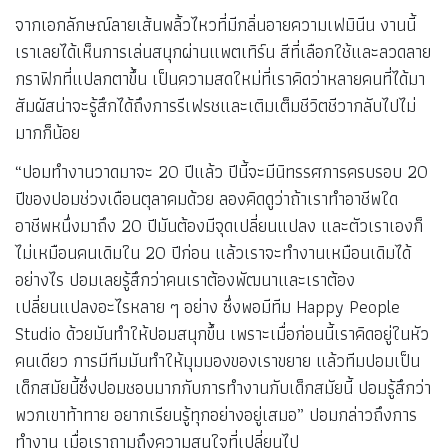
จากเอกลักษณ์ลายเส้นพลิ้วไหวที่มีกลิ่นอายความเฟมินีน งานนี้
เราเลยได้เห็นการเล่นสนุกผ่านแพตเทิร์น สีที่เลือกใช้และลวดลาย
กราฟิกที่แปลกตาขึ้น เป็นความสดใหม่ที่เราคิดว่าหลายคนที่ได้มา
สัมผัสน่าจะรู้สึกได้ถึงการรีเฟรชและเติมเต็มชีวิตชีวากลับไปไม่
มากก็น้อย
“ปอมทำงานวาดมาจะ 20 ปีแล้ว ปีนี้จะมีนิทรรศการครบรอบ 20
ปีของปอมช่วงเดือนตุลาคมด้วย ลองคิดดูว่าถ้าเราทำอาชีพใด
อาชีพหนึ่งมาถึง 20 ปีมันต้องมีจุดเปลี่ยนแปลง และตัวเราเองก็
ไม่เหมือนคนเดิมใน 20 ปีก่อน แล้วเราจะทำงานเหมือนเดิมได้
อย่างไร ปอมเลยรู้สึกว่าคนเราต้องพัฒนาและเราต้อง
เปลี่ยนแปลงอะไรหลาย ๆ อย่าง ซึ่งพอมีทีม Happy People
Studio ด้วยมันทำให้ปอมสนุกขึ้น เพราะเมื่อก่อนนี้เราคิดอยู่ในหัว
คนเดียว การมีทีมมันทำให้มุมมองของเราขยาย แล้วทีมปอมเป็น
เด็กสมัยนี้ซึ่งปอมชอบมากกับการทำงานกับเด็กสมัยนี้ ปอมรู้สึกว่า
พวกเขาท้าทาย อยากเรียนรู้ทุกอย่างอยู่เสมอ” ปอมกล่าวถึงการ
ทำงาน เมื่อเราถามถึงความสนใจที่เปลี่ยนไป