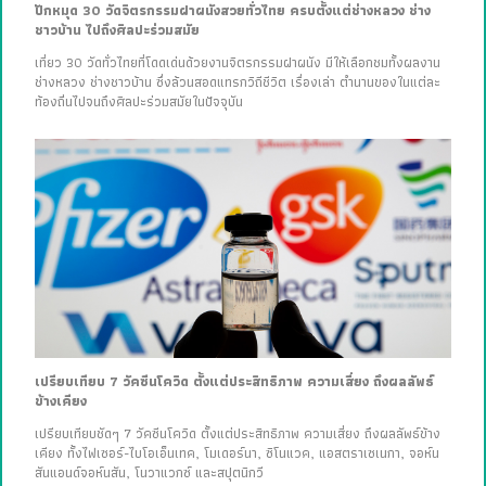
ปักหมุด 30 วัดจิตรกรรมฝาผนังสวยทั่วไทย ครบตั้งแต่ช่างหลวง ช่าง
ชาวบ้าน ไปถึงศิลปะร่วมสมัย
เที่ยว 30 วัดทั่วไทยที่โดดเด่นด้วยงานจิตรกรรมฝาผนัง มีให้เลือกชมทั้งผลงาน
ช่างหลวง ช่างชาวบ้าน ซึ่งล้วนสอดแทรกวิถีชีวิต เรื่องเล่า ตำนานของในแต่ละ
ท้องถิ่นไปจนถึงศิลปะร่วมสมัยในปัจจุบัน
เปรียบเทียบ 7 วัคซีนโควิด ตั้งแต่ประสิทธิภาพ ความเสี่ยง ถึงผลลัพธ์
ข้างเคียง
เปรียบเทียบชัดๆ 7 วัคซีนโควิด ตั้งแต่ประสิทธิภาพ ความเสี่ยง ถึงผลลัพธ์ข้าง
เคียง ทั้งไฟเซอร์-ไบโอเอ็นเทค, โมเดอร์นา, ซิโนแวค, แอสตราเซเนกา, จอห์น
สันแอนด์จอห์นสัน, โนวาแวกซ์ และสปุตนิกวี