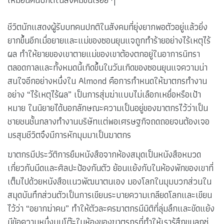
ชีวิตนักแสดงผู้รับบทคนปกติในสังคมที่ยุ่งยากพอตัวอยู่แล้วยิ่ง
ยากขึ้นอีกเมื่อยายและแม่ของซอนยุนแจถูกทำร้ายอย่างไร้เหตุไร้
ผล ทำให้ยายของเขาตายแม่ของเขาต้องตกอยู่ในอาการนิทรา
ตลอดกาลและทั้งหมดนี้เกิดขึ้นในวันเกิดของซอนยุนแจความน่า
สนใจอีกอย่างหนึ่งใน Almond คือการกำหนดให้ฆาตกรทำงาน
อย่าง “ไร้เหตุไร้ผล” เป็นการสุ่มฆ่าแบบไม่เลือกเหยื่อหรือเป้า
หมาย ในนิยายได้บอกลักษณะความเป็นอยู่ของฆาตกรไว้ว่าเป็น
ชายชนชั้นกลางทำงานบริษัทแต่พอเศรษฐกิจถดถอยจนต้องเจอ
มรสุมชีวิตจึงมีการหักมุมมาเป็นฆาตกร
ฆาตกรมีประวัติการยืมหนังสือจากห้องสมุดเป็นหนังสือหมวด
เกี่ยวกับมีดและศิลปะป้องกันตัว ย้อนแย้งกับในห้องพักของเขาที่
เต็มไปด้วยหนังสือแนวพัฒนาตนเอง มองโลกในมุมบวกส่วนใน
สมุดบันทึกส่วนตัวเป็นการเขียนระบายความเกลียดโลกและเขียน
ไว้ว่า “อยากฆ่าคน” ทำให้ตัวละครฆาตกรมีมิติที่ลุ่มลึกและขัดแย้ง
มีข้อความหนึ่งบนโต๊ะในห้องของฆาตรกรที่ทำให้เรารู้สึกขนลุกซู่