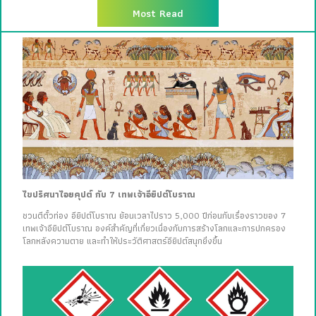
Most Read
ไขปริศนาไอยคุปต์ กับ 7 เทพเจ้าอียิปต์โบราณ
ชวนตีตั๋วท่อง อียิปต์โบราณ ย้อนเวลาไปราว 5,000 ปีก่อนกับเรื่องราวของ 7
เทพเจ้าอียิปต์โบราณ องค์สำคัญที่เกี่ยวเนื่องกับการสร้างโลกและการปกครอง
โลกหลังความตาย และทำให้ประวัติศาสตร์อียิปต์สนุกยิ่งขึ้น