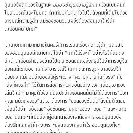
ยุนแจจึงถูกมองในฐานะ
มนุษย์ชำรุดความรู้สึก
เหมือนเป็นคนที่
ไม่สมบูรณ์และไม่ปกติ ถ้าเทียบกับคนทั่วไปในสังคมที่เต็มไปด้วย
อารมณ์ความรู้สึก แม่ของซอนยุนแจจึงต้องสอนเขาให้รู้สึก
เหมือนคน“ปกติ”
มีหลายกติกามากมายในคอร์สการเรียนเรื่องความรู้สึก แถมแม่
ของซอนยุนแจมีหมายเหตุไว้ว่า *หากไม่รู้จะทำอย่างไรให้แสดง
สีหน้าเหมือนฝ่ายตรงข้ามไปเลย ซอนยุนแจจึงสรุปไปว่าการอยู่ใน
สังคมนี้เขาต้อง“แสดง”อารมณ์ให้มาก ลดการพูดความจริงให้
น้อยลง แม่สอนว่าต้องจับคู่ระหว่าง “ความหมายที่แท้จริง” กับ
“สิ่งที่ควรทำ” ไว้ในการสื่อสารกับคนอื่นอย่าง เวลาเพื่อนเอาของ
เล่นใหม่ ๆ มาคุยให้ฟัง นั่นแปลว่าเพื่อนคนนั้นไม่ได้ต้องการ“บอก
คุณสมบัติสิ่งของ”แต่เขาต้องการ “อวดของชิ้นนั้น”ดังนั้นให้ตอบ
เพื่อนไปว่า “ดีจังเลย” ซึ่งซ่อนความหมายของ “อิจฉา” และความ
อิจฉานี่แหละที่เป็นสิ่งที่คู่สนทนาของเราต้องการ ซอนยุนแจจึง
ต้องฝึกแสดงให้เก่งเพราะยิ่งแสดงเก่งเท่าไร ซอนยุนแจก็จะ
เหมือนคนปกติในสังคมขึ้นเรื่อย ๆ