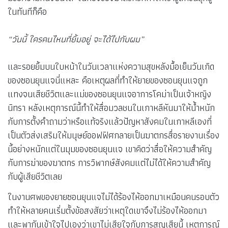
ในทันทีก็คือ
“วันนี้ ใครคนไหนที่ยิ้มอยู่ จะได้ไปกับผม”
และรอยยิ้มบนใบหน้าในวันเวลาแห่งความสุขหลังมื้อเย็นวันเกิด
ของซอนยุนแจนี่แหละ คือเหตุผลที่ทำให้ยายของซอนยุนแจถูก
แทงจนเสียชีวิตและแม่ของซอนยุนแจอาการโคม่าเป็นเจ้าหญิง
นิทรา หลังเหตุการณ์นี้ทำให้สื่อมวลชนในเกาหลีหันมาให้น้ำหนัก
กับการตั้งคำถามว่าหรือแท้จริงแล้วปัญหาสังคมในเกาหลีเองที่
เป็นตัวส่งเสริมให้มนุษย์ออฟฟิศกลายเป็นฆาตกรสื่อรายงานเรื่อง
นี้อย่างหนักแต่ในมุมของซอนยุนแจ เขาคิดว่าสื่อให้ความสำคัญ
กับการฆ่าของฆาตกร การวิพากษ์สังคมแต่ไม่ได้ให้ความสำคัญ
กับผู้เสียชีวิตเลย
ในงานศพของยายซอนยุนแจไม่ได้ร้องไห้ออกมาเหมือนคนรอบตัว
ทำให้หลายคนเริ่มตั้งข้อสงสัยว่าเหตุใดเขาจึงไม่ร้องไห้ออกมา
และพากันเข้าใจไปเองว่าเขาไม่เสียใจกับการสูญเสียนี้ เหตุการณ์