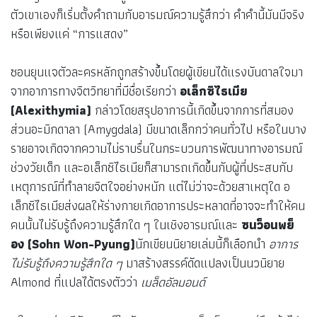
ตัวเขาเองก็เริ่มตั้งคำถามกับอารมณ์ความรู้สึกว่า คำคำนี้มันมีจริง
หรือเพียงแค่ “การแสดง”
ซอนยุนแจตัวละครหลักถูกสร้างขึ้นโดยผู้เขียนได้แรงบันดาลใจมา
จากอาการทางจิตวิทยาที่มีชื่อเรียกว่า
อเล็กซิไธเมีย
(Alexithymia)
กล่าวโดยสรุปอาการนี้เกิดขึ้นจากการที่สมอง
ส่วนอะมิกดาลา (Amygdala) มีขนาดเล็กกว่าคนทั่วไป หรือในบาง
รายอาจเกิดจากความไม่ราบรื่นในกระบวนการพัฒนาทางอารมณ์
ช่วงวัยเด็ก และอเล็กซิไธเมียก็สามารถเกิดขึ้นกับผู้ที่ประสบกับ
เหตุการณ์ที่ทำลายจิตใจอย่างหนัก แต่ไม่ว่าจะด้วยสาเหตุใด อ
เล็กซิไธเมียส่งผลให้ร่างกายเกิดอาการประหลาดที่อาจจะทำให้คน
คนนั้นไม่รับรู้ถึงความรู้สึกใด ๆ ในเชิงอารมณ์และ
ซนว็อนพย็
อง (Sohn Won-Pyung)
นักเขียนนิยายเล่มนี้ก็เลือกนำ
อาการ
ไม่รับรู้ถึงความรู้สึกใด ๆ
มาสร้างสรรค์ดัดแปลงเป็นนวนิยาย
Almond ที่แปลได้ตรงตัวว่า
เมล็ดอัลมอนด์