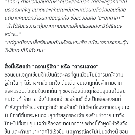
“ใคร ๆ ต่างมีอัลมอนด์ในหัวคนละสองเมล็ด โดยจะอยู่ลึกเข้าไป
บริเวณหลังหู ขนาดและลักษณะมันจะเหมือนเมล็ดอัลมอนด์เลย
แต่บางคนบอกว่ามันเหมือนลูกท้อ ชื่อของมันคือ ‘อะมิกดาลา’”
“ถ้าได้รับแรงกระตุ้นจากภายนอกเมล็ดอัลมอนด์จะมีไฟสีแดง
สว่าง…”
“แต่ดูเหมือนเมล็ดอัลมอนด์ในหัวผมจะเสีย แม้จะเจอแรงกระตุ้น
ไฟสีแดงก็ไม่ทำงาน”
สิ่งนี้เรียกว่า
“
ความรู้สึก” หรือ “การแสดง”
ซอนยุนแจถูกเขียนให้เป็นตัวละครที่ดูเหมือนไม่มีอารมณ์ความ
รู้สึกใด ๆ ไม่ว่าจะกลัว ตกใจ ตื่นเต้น จนเขาถูกตั้งคำถามจาก
สังคมรอบตัวเช่นในฉากต้น ๆ ของเรื่องมีเหตุที่ซอนยุนแจไปพบ
คนโดนทำร้าย เขาจึงไปบอกเจ้าของร้านชำซึ่งเป็นพ่อของคนที่
กำลังถูกทำร้ายปรากฏว่าเจ้าของร้านชำไม่เชื่อเนื่องจากซอนยุนแจ
ไม่มีท่าทีตื่นตระหนกจนสุดท้ายลูกของเจ้าของร้านชำตาย เขาจึง
โทษไปที่ซอนยุนแจว่าเรื่องคอขาดบาดตายอย่างนี้ถ้าพูดให้จริงจัง
ขึ้น และถ้าเขามาหาลูกได้เร็วขึ้น เหตุการณ์คงไม่เป็นอย่างนี้ ซอน