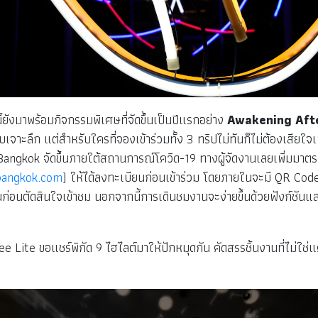
ยังมาพร้อมกิจกรรมพิเศษที่จัดขึ้นเป็นปีแรกอย่าง
Awakening Aft
เจาะลึก แต่สำหรับใครที่จองเข้าร่วมทั้ง 3 ทริปไม่ทันก็ไม่ต้องเสียใ
Bangkok จัดขึ้นภายใต้สถานการณ์โควิด-19 ทางผู้จัดงานเลยเพิ่มมาตรก
bangkok.com
) ให้ได้ลงทะเบียนก่อนเข้าร่วม โดยภายในจะมี QR Cod
่อนตัดสินใจเข้าชม นอกจากนี้การเดินชมงานจะง่ายขึ้นด้วยฟังก์ชั
ite ขอแชร์พิกัด 9 ไฮไลต์มาให้ปักหมุดกัน คัดสรรชิ้นงานที่ไม่ใช่แค่ถ่