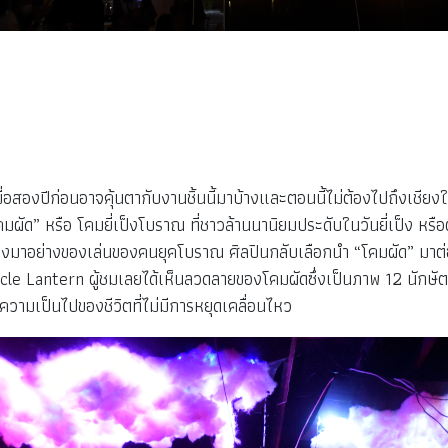
ปีก่อนอาจคุ้นตากับงานชิ้นนี้มาบ้างและตอนนี้ไม่ต้องไปถึงเชียงใหม
มผัด” หรือ โคมยี่เป็งโบราณ ที่ชาวล้านนานิยมประดับในวันยี่เป็ง ห
งมาอย่างของเล่นของคนยุคโบราณ ศิลปินกลับเลือกนำ “โคมผัด” มาต
cle Lantern ผู้ชมเลยได้เห็นลวดลายของโคมผัดซึ่งเป็นภาพ 12 นักษัต
งความเป็นไปของชีวิตที่ไม่มีการหยุดเคลื่อนไหว