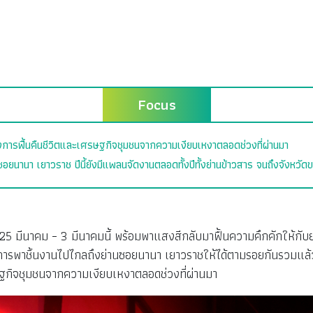
Focus
การฟื้นคืนชีวิตและเศรษฐกิจชุมชนจากความเงียบเหงาตลอดช่วงที่ผ่านมา
ซอยนานา เยาวราช ปีนี้ยังมีแพลนจัดงานตลอดทั้งปีทั้งย่านข้าวสาร จนถึงจังหวั
้ว 25 มีนาคม – 3 มีนาคมนี้ พร้อมพาแสงสีกลับมาฟื้นความคึกคักให้กั
้วยการพาชิ้นงานไปไกลถึงย่านซอยนานา เยาวราชให้ได้ตามรอยกันรวมแล
รษฐกิจชุมชนจากความเงียบเหงาตลอดช่วงที่ผ่านมา