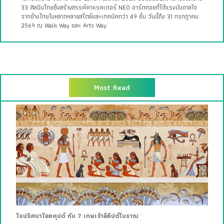
33 ศิลปินไทยซึ่งสร้างสรรค์คาแรคเตอร์ NEO อาร์ตทอยที่ได้แรงบันดาลใจ
จากช้างไทยในหลากหลายสไตล์และเทคนิคกว่า 49 ชิ้น วันนี้ถึง 31 กรกฎาคม
2569 ณ Walk Way และ Arts Way
Most Read
ไขปริศนาไอยคุปต์ กับ 7 เทพเจ้าอียิปต์โบราณ