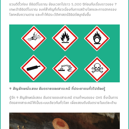
ชวนตีตั๋วท่อง อียิปต์โบราณ ย้อนเวลาไปราว 5,000 ปีก่อนกับเรื่องราวของ 7
เทพเจ้าอียิปต์โบราณ องค์สำคัญที่เกี่ยวเนื่องกับการสร้างโลกและการปกครอง
โลกหลังความตาย และทำให้ประวัติศาสตร์อียิปต์สนุกยิ่งขึ้น
9 สัญลักษณ์แสดง อันตรายของสารเคมี ที่ประชาชนทั่วไปต้องรู้
รู้จัก 9 สัญลักษณ์แสดง อันตรายของสารเคมี ตามกำหนดของ GHS ซึ่งเป็นการ
ติดฉลากสารเคมีให้เป็นระบบเดียวกันทั่วโลก เพื่อแสดงถึงอันตรายในแต่ละด้าน