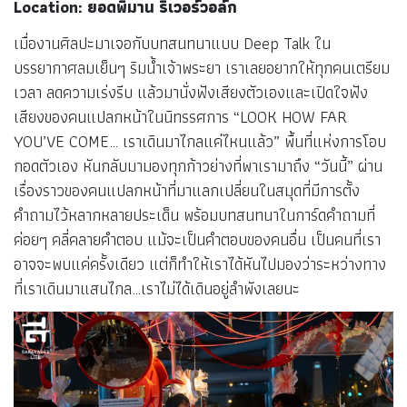
Location: ยอดพิมาน ริเวอร์วอล์ก
เมื่องานศิลปะมาเจอกับบทสนทนาแบบ Deep Talk ใน
บรรยากาศลมเย็นๆ ริมน้ำเจ้าพระยา เราเลยอยากให้ทุกคนเตรียม
เวลา ลดความเร่งรีบ แล้วมานั่งฟังเสียงตัวเองและเปิดใจฟัง
เสียงของคนแปลกหน้าในนิทรรศการ “LOOK HOW FAR
YOU’VE COME… เราเดินมาไกลแค่ไหนแล้ว” พื้นที่แห่งการโอบ
กอดตัวเอง หันกลับมามองทุกก้าวย่างที่พาเรามาถึง “วันนี้” ผ่าน
เรื่องราวของคนแปลกหน้าที่มาแลกเปลี่ยนในสมุดที่มีการตั้ง
คำถามไว้หลากหลายประเด็น พร้อมบทสนทนาในการ์ดคำถามที่
ค่อยๆ คลี่คลายคำตอบ แม้จะเป็นคำตอบของคนอื่น เป็นคนที่เรา
อาจจะพบแค่ครั้งเดียว แต่ก็ทำให้เราได้หันไปมองว่าระหว่างทาง
ที่เราเดินมาแสนไกล…เราไม่ได้เดินอยู่ลำพังเลยนะ