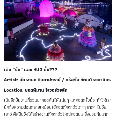
เติม “รัก” และ
HUG มั้ย???
Artist: ฉัตรกนก จินดาปกรณ์ / ดรัสวัส วัฒนโรจนานิกร
Location: ยอดพิมาน ริเวอร์วอล์ก
เป็นอีกชิ้นงานที่ชวนมากอดกันให้แน่นๆ แต่กอดครั้งนี้จะทำให้เรา
นึกถึงความผ่อนคลายเหมือนได้กอดตุ๊กตาตัวเก่าๆ ขาดๆ ในวัย
เยาว์ ศิลปินจึงได้สร้างงานตุ๊กตาตัวใหญ่กอดนุ่ม ยิ่งชวนกันมาก