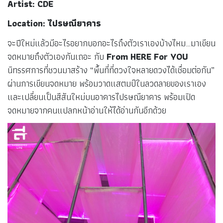
Artist: CDE
Location: ไปรษณียาคาร
จะปีใหม่แล้วมีอะไรอยากบอกอะไรถึงตัวเราเองบ้างไหม…มาเขียน
จดหมายถึงตัวเองกันเถอะ กับ
From HERE For YOU
นิทรรศการที่ชวนมาสร้าง “พื้นที่ที่ดวงใจหลายดวงได้เชื่อมต่อกัน”
ผ่านการเขียนจดหมาย พร้อมวาดแสตมป์ในลวดลายของเราเอง
และเปลี่ยนเป็นสีสันใหม่บนอาคารไปรษณียาคาร พร้อมเปิด
จดหมายจากคนแปลกหน้าอ่านให้ได้อ่านกันอีกด้วย