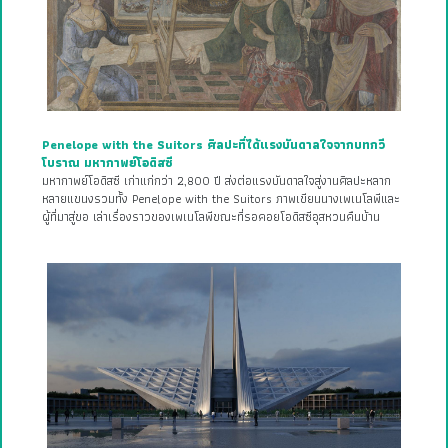
Penelope with the Suitors ศิลปะที่ได้แรงบันดาลใจจากบทกวี
โบราณ มหากาพย์โอดิสซี
มหากาพย์โอดิสซี เก่าแก่กว่า 2,800 ปี ส่งต่อแรงบันดาลใจสู่งานศิลปะหลาก
หลายแขนงรวมทั้ง Penelope with the Suitors ภาพเขียนนางเพเนโลพีและ
ผู้ที่มาสู่ขอ เล่าเรื่องราวของเพเนโลพีขณะที่รอคอยโอดิสซีอุสหวนคืนบ้าน