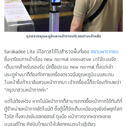
จุดตรวจอุณหภูมิและหน้ากากบริเวณทางเข้าหลัก
Sarakadee Lite มีโอกาสได้ไปสำรวจพื้นที่ของ
สยามพารากอน
ซึ่งเตรียมการนำเรื่อง new normal innovative มาใช้แบบจัด
เต็มมากสำหรับรองรับ นักช็อปแบบ new normal ตั้งแต่เข้า
ประตูห้างมาก็ต้องทักทายเครื่องตรวจจับอุณหภูมิแบบสแกน
ใบหน้าซึ่งถ้าเราลืมสวมหน้ากากมา เจ้าเครื่องนี้ก็จะร้องทักเลยว่า
“กรุณาสวมหน้ากากค่ะ”
แต่ไม่ต้องห่วง หากไม่มีหน้ากากก็สามารถกดซื้อหน้ากากได้ทันทีที่
ตู้จำหน่ายหน้ากากอัตโนมัติ ซึ่งตู้นี้ก็จัดเต็มเหมือนถุงยังชีพยุคโลก
ไวรัส ทั้งสเปรย์แอลกอฮอล์ ถุงมือ หน้ากากจากหลากหลาย
แบรนด์ไทย ศิลปินไทยมาให้เลือกครบจบในตู้เดียว