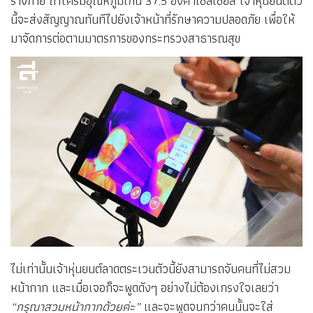
ร่างกาย ถ้าใครมีอุณหภูมิเกิน 37.5 องศาเซลเซียส เจ้าหุ่นยนต์ตัว
นี้จะส่งสัญญาณทันทีไปยังเจ้าหน้าที่รักษาความปลอดภัย เพื่อให้
มาจัดการต่อตามมาตรการของกระทรวงสาธารณสุข
ไม่เท่านั้นเจ้าหุ่นยนต์ลาดตระเวนตัวนี้ยังสามารถจับคนที่ไม่สวม
หน้ากาก และเมื่อเจอก็จะพูดดังๆ อย่างไม่ต้องเกรงใจเลยว่า
“กรุณาสวมหน้ากากด้วยค่ะ”
และจะพูดจนกว่าคนนั้นจะใส่