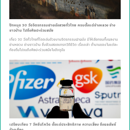
ปักหมุด 30 วัดจิตรกรรมฝาผนังสวยทั่วไทย ครบตั้งแต่ช่างหลวง ช่าง
ชาวบ้าน ไปถึงศิลปะร่วมสมัย
เที่ยว 30 วัดทั่วไทยที่โดดเด่นด้วยงานจิตรกรรมฝาผนัง มีให้เลือกชมทั้งผลงาน
ช่างหลวง ช่างชาวบ้าน ซึ่งล้วนสอดแทรกวิถีชีวิต เรื่องเล่า ตำนานของในแต่ละ
ท้องถิ่นไปจนถึงศิลปะร่วมสมัยในปัจจุบัน
เปรียบเทียบ 7 วัคซีนโควิด ตั้งแต่ประสิทธิภาพ ความเสี่ยง ถึงผลลัพธ์
ข้างเคียง