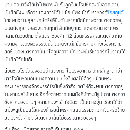
นาน ต่อมาจึงได้นำไปขยายพันธุ์ปลูกในยุโรปซีกตะวันออก ตาม
บันทึกยังพบอีกว่าแตงกวาได้ไปเชื่อมโยงเข้ากับราชวงศ์
ไอยคุปต์
โดยพบว่าในสุสานกษัตริย์อียิปต์โบราณมักมีภาพวาดแตงกวาอยู่
บนผนังสุสานหลวงแทบทุกที่ สันนิษฐานว่าแตงกวาน่าจะแพร่
หลายในอียิปต์มาตั้งแต่ราชวงศ์ที่ 12 ส่วนสรรพคุณแตงกวากับ
ความงามของผิวพรรณนั้นมีมาตั้งแต่สมัยกรีก อีกทั้งเรื่องความ
สดชื่นของแตงกวานั้น “โคลูมิลลา” นักประพันธ์ชาวกรีกโบราณได้
บันทึกไว้เช่นกัน
ส่วนชาวโรมันเองชอบนำแตงกวาไปปรุงอาหาร อีกหลักฐานที่ว่า
ชาวโรมันชอบกินแตงกวาเป็นหนึ่งในผลไม้คือรูปเขียนพระ
กระยาหารของจักรพรรดิโรมันซึ่งถ้าสังเกตให้ดีจะพบแตงกวาอยู่
ในพานผลไม้เสมอ อีกทั้งภาพวาดบนผนังก็มักจะมีรูปเถาแตงกวา
ซึ่งหากมองผ่านๆ หลายคนจะเข้าใจผิดว่าเป็นเถาองุ่น เรียกได้ว่า
แม้จะดูเป็นผลไม้เคียงสำรับน้ำพริกที่แสนธรรมดามากในครัวไทย
แต่ประวัติศาสตร์แตงกวานั้นไม่ธรรมดาเลยจริงๆ
ต้นเรื่อง : นิตยสาร สารคดี กันยายน 2529