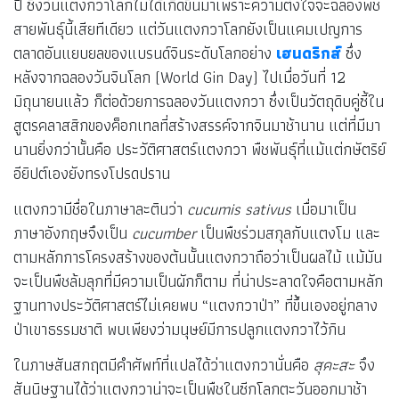
ปี ซึ่งวันแตงกวาโลกไม่ได้เกิดขึ้นมาเพราะความตั้งใจจะฉลองพืช
สายพันธุ์นี้เสียทีเดียว แต่วันแตงกวาโลกยังเป็นแคมเปญการ
ตลาดอันแยบยลของแบรนด์จินระดับโลกอย่าง
เฮนดริกส์
ซึ่ง
หลังจากฉลองวันจินโลก (World Gin Day) ไปเมื่อวันที่ 12
มิถุนายนแล้ว ก็ต่อด้วยการฉลองวันแตงกวา ซึ่งเป็นวัตถุดิบคู่ซี้ใน
สูตรคลาสสิกของค็อกเทลที่สร้างสรรค์จากจินมาช้านาน แต่ที่มีมา
นานยิ่งกว่านั้นคือ ประวัติศาสตร์แตงกวา พืชพันธุ์ที่แม้แต่กษัตริย์
อียิปต์เองยังทรงโปรดปราน
แตงกวามีชื่อในภาษาละตินว่า
cucumis sativus
เมื่อมาเป็น
ภาษาอังกฤษจึงเป็น
cucumber
เป็นพืชร่วมสกุลกับแตงโม และ
ตามหลักการโครงสร้างของต้นนั้นแตงกวาถือว่าเป็นผลไม้ แม้มัน
จะเป็นพืชล้มลุกที่มีความเป็นผักก็ตาม ที่น่าประลาดใจคือตามหลัก
ฐานทางประวัติศาสตร์ไม่เคยพบ “แตงกวาป่า” ที่ขึ้นเองอยู่กลาง
ป่าเขาธรรมชาติ พบเพียงว่ามนุษย์มีการปลูกแตงกวาไว้กิน
ในภาษสันสกฤตมีคำศัพท์ที่แปลได้ว่าแตงกวานั่นคือ
สุคะสะ
จึง
สันนิษฐานได้ว่าแตงกวาน่าจะเป็นพืชในซีกโลกตะวันออกมาช้า