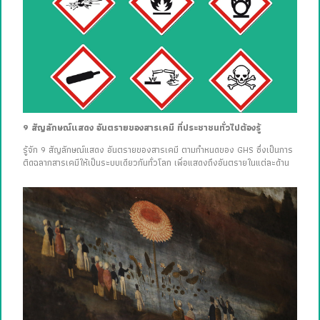
9 สัญลักษณ์แสดง อันตรายของสารเคมี ที่ประชาชนทั่วไปต้องรู้
รู้จัก 9 สัญลักษณ์แสดง อันตรายของสารเคมี ตามกำหนดของ GHS ซึ่งเป็นการ
ติดฉลากสารเคมีให้เป็นระบบเดียวกันทั่วโลก เพื่อแสดงถึงอันตรายในแต่ละด้าน