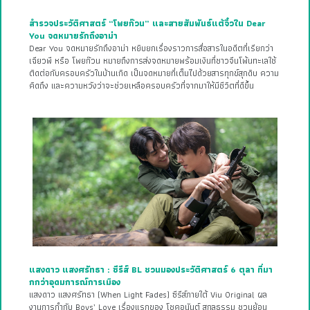
สำรวจประวัติศาสตร์ “โพยก๊วน” และสายสัมพันธ์แต้จิ๋วใน Dear
You จดหมายรักถึงอาม่า
Dear You จดหมายรักถึงอาม่า หยิบยกเรื่องราวการสื่อสารในอดีตที่เรียกว่า
เฉียวพี หรือ โพยก๊วน หมายถึงการส่งจดหมายพร้อมเงินที่ชาวจีนโพ้นทะเลใช้
ติดต่อกับครอบครัวในบ้านเกิด เป็นจดหมายที่เต็มไปด้วยสารทุกข์สุกดิบ ความ
คิดถึง และความหวังว่าจะช่วยเหลือครอบครัวที่จากมาให้มีชีวิตที่ดีขึ้น
แสงดาว แสงศรัทธา : ซีรีส์ BL ชวนมองประวัติศาสตร์ 6 ตุลา ที่มา
กกว่าอุดมการณ์การเมือง
แสงดาว แสงศรัทธา (When Light Fades) ซีรีส์ภายใต้ Viu Original ผล
งานการกำกับ Boys’ Love เรื่องแรกของ โชคอนันต์ สกุลธรรม ชวนย้อน