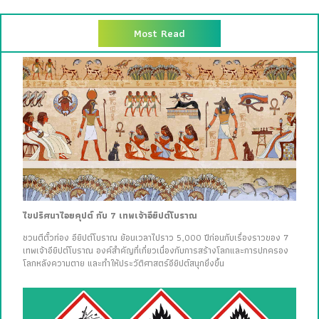
Most Read
ไขปริศนาไอยคุปต์ กับ 7 เทพเจ้าอียิปต์โบราณ
ชวนตีตั๋วท่อง อียิปต์โบราณ ย้อนเวลาไปราว 5,000 ปีก่อนกับเรื่องราวของ 7
เทพเจ้าอียิปต์โบราณ องค์สำคัญที่เกี่ยวเนื่องกับการสร้างโลกและการปกครอง
โลกหลังความตาย และทำให้ประวัติศาสตร์อียิปต์สนุกยิ่งขึ้น