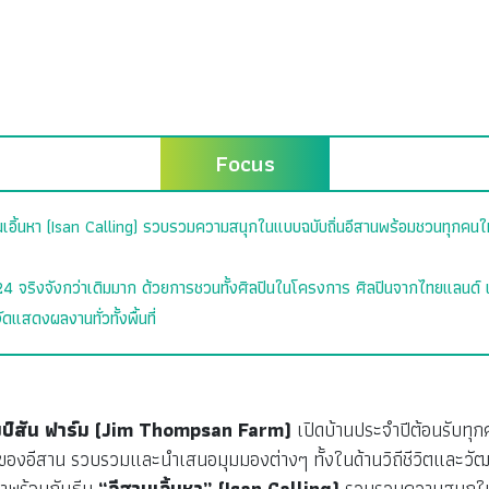
Focus
เอิ้นหา (Isan Calling) รวบรวมความสนุกในแบบฉบับถิ่นอีสานพร้อมชวนทุกคนให้กล
24 จริงจังกว่าเดิมมาก ด้วยการชวนทั้งศิลปินในโครงการ ศิลปินจากไทยแลนด์ เ
สดงผลงานทั่วทั้งพื้นที่
มป์สัน ฟาร์ม (Jim Thompsan Farm)
เปิดบ้านประจำปีต้อนรับทุ
ซิสของอีสาน รวบรวมและนำเสนอมุมมองต่างๆ ทั้งในด้านวิถีชีวิตและวัฒน
ามาพร้อมกับธีม
“อีสานเอิ้นหา” (Isan Calling)
รวบรวมความสนุกในแ