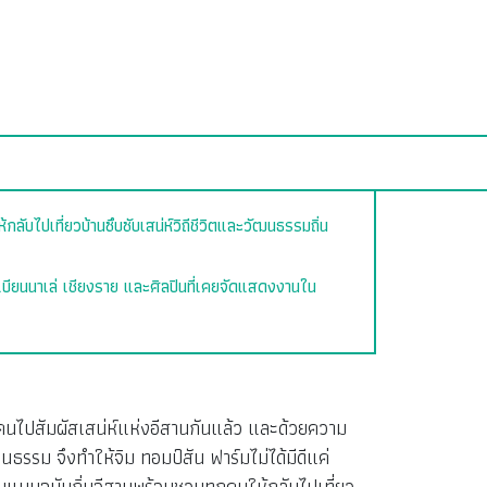
ับไปเที่ยวบ้านซึบซับเสน่ห์วิถีชีวิตและวัฒนธรรมถิ่น
บียนนาเล่ เชียงราย และศิลปินที่เคยจัดแสดงงานใน
กคนไปสัมผัสเสน่ห์แห่งอีสานกันแล้ว และด้วยความ
ธรรม จึงทำให้จิม ทอมป์สัน ฟาร์มไม่ได้มีดีแค่
บบฉบับถิ่นอีสานพร้อมชวนทุกคนให้กลับไปเที่ยว