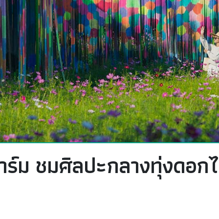
ฟาร์ม ชมศิลปะกลางทุ่งดอก