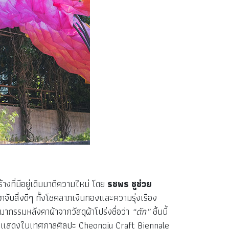
ร้างที่มีอยู่เดิมมาตีความใหม่ โดย
รชพร ชูช่วย
ดักจับสิ่งดีๆ ทั้งโชคลาภเงินทองและความรุ่งเรือง
ากรรมหลังคาผ้าจากวัสดุผ้าโปร่งชื่อว่า
“ดัก”
ชิ้นนี้
จัดแสดงในเทศกาลศิลปะ Cheongju Craft Biennale