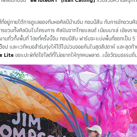
ที่อยู่ภายใต้การดูแลของทีมหอศิลป์บ้านจิม ทอมป์สัน กับการชักชวนศิ
ารชวนทั้งศิลปินในโครงการ ศิลปินจากไทยแลนด์ เบียนนาเล่ เชียงร
วทั้งพื้นที่ โดยที่ครั้งนี้จิม ทอมป์สัน ฟาร์มจะแบ่งพื้นที่ออกเป็น 
กช็อป และเวทีหมอลำริมทุ่งให้ได้ไปม่วนจอยกันในสุดสัปดาห์ และสุดท้
 Lite
ขอแปะพิกัดไฮไลต์ที่ไม่อยากให้ทุกคนพลาด…เมื่อวัฒนธรรมถิ่น