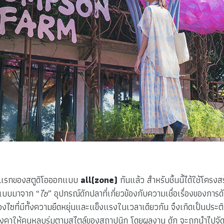
ิ้นแรกของสตูดิโอออกแบบ
all(zone)
กันแล้ว สำหรับชิ้นนี้ได้ใช้โครงส
อกแบบมาจาก
“
ไซ
”
อุปกรณ์ดักปลาที่เกี่ยวข้องกับความเชื่อเรื่องของการ
ที่มีทั้งความยืดหยุ่นและแข็งแรงในเวลาเดียวกัน จึงเกิดเป็นประติม
นหลังคาให้คนหลบร่มตามสไตล์ของสถาปนิก โดยผลงาน ดัก จะถูกนำไป