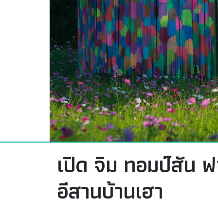
เปิด จิม ทอมป์สัน 
อีสานบ้านเฮา